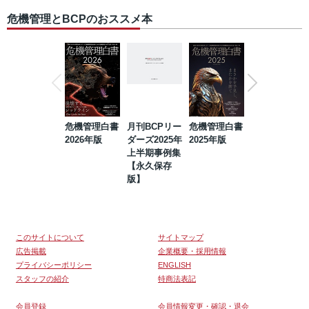
危機管理とBCPのおススメ本
危機管理白書
月刊BCPリー
危機管理白書
2023年防災・
2026年版
ダーズ2025年
2025年版
BCP・リスク
上半期事例集
マネジメント
【永久保存
事例集【永久
版】
保存版】
このサイトについて
サイトマップ
広告掲載
企業概要・採用情報
プライバシーポリシー
ENGLISH
スタッフの紹介
特商法表記
会員登録
会員情報変更・確認・退会