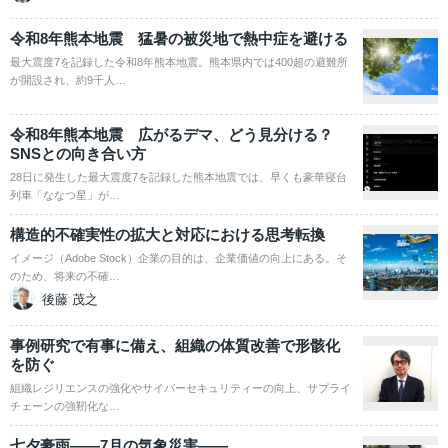
令和8年熊本地震 猛暑の被災地で熱中症を避ける
最大震度7を記録した令和8年熊本地震。熊本県内では400超の避難所
が開設され、約9千人…
令和8年熊本地震 広がるデマ、どう見分ける？
SNSとの向き合い方
28日に発生した最大震度7を記録した熊本地震では、早くも豪華寝台
列車「ななつ星」が…
構造的不確実性の拡大と対応における思考転換
イメージ（Adobe Stock）企業の目的は、企業価値の向上にある。そ
のため、将来の不確…
後藤 茂之
事例研究で有事に備え、組織の体質改善で形骸化
を防ぐ
組織レジリエンスの強化やサイバーセキュリティーの向上、サプライ
チェーンの強靭化な…
七夕豪雨――7月の気象災害――