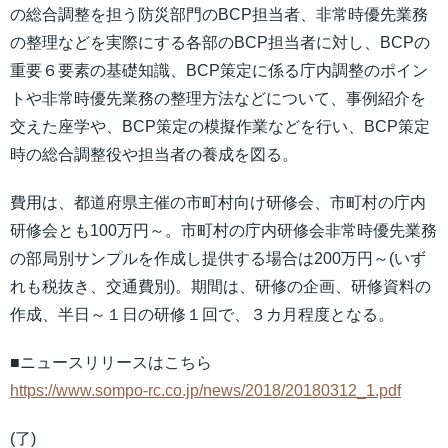
の総合調整を担う防災部門のBCP担当者、非常時優先業務
の整理などを実際にする各部のBCP担当者に対し、BCPの
重要６要素の基礎知識、BCP策定に係る庁内調整のポイン
トや非常時優先業務の整理方法などについて、事例紹介を
交えた座学や、BCP策定の模擬作業などを行い、BCP策定
時の総合調整役や担当者の養成を図る。
費用は、都道府県主催の市町村向け研修会、市町村の庁内
研修会とも100万円～。市町村の庁内研修会非常時優先業務
の部局別サンプルを作成し提供する場合は200万円～(いず
れも税抜き、交通費別)。期間は、研修の企画、研修資料の
作成、半日～１日の研修１回で、３カ月程度となる。
■ニュースリリースはこちら
https://www.sompo-rc.co.jp/news/2018/20180312_1.pdf
(了)