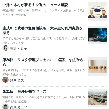
中澤・木村が斬る！今週のニュース解説
毎週火曜日（平日のみ）朝9時～、リスク対策.com編集長 中澤幸介
と兵庫県立大学教授…
生成AIで就活の進路相談も、大学生の利用実態を
探る
2025年ごろから本格的に普及した生成AI。大学教育でも、急速に普及
が広がっています。…
吉野 ヒロ子
第26回 リスク管理プロセスに「追跡」を組み込
め
最も効果的なビジネス上の意思決定は、迅速な行動よりも、意図的な
抑制から生まれるこ…
鈴木 英夫
第21回 海外危機管理（7）
前回まで、現地のＴ氏の対応を中心に見てきましたが、今回は本社及
び中東地域の統括機…
高原 彦二郎