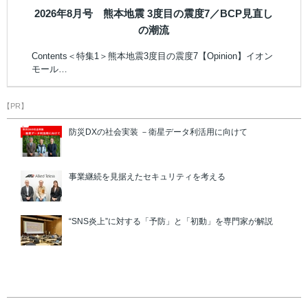
2026年8月号 熊本地震 3度目の震度7／BCP見直し
の潮流
Contents＜特集1＞熊本地震3度目の震度7【Opinion】イオン
モール…
【PR】
防災DXの社会実装 －衛星データ利活用に向けて
事業継続を見据えたセキュリティを考える
“SNS炎上”に対する「予防」と「初動」を専門家が解説