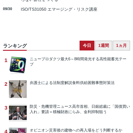
09/30
ISO/TS31050 エマージング・リスク講座
今日
1週間
1ヵ月
ランキング
ニュープロダクツ
最大6～8時間発光する高性能蓄光テー
1
プ
弁護士による法制度解説
食料供給困難事態対策法
2
防災・危機管理ニュース
高市首相、日銀総裁に「国債買い
3
入れ」要請＝積極財政にらみ、金利抑制狙う
オピニオン
災害後の建物への再入場をどう判断するか
4