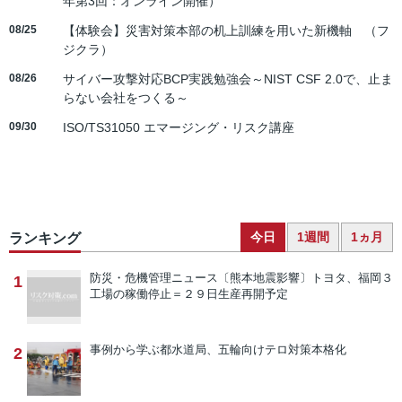
年第3回：オンライン開催）
08/25
【体験会】災害対策本部の机上訓練を用いた新機軸 （フ
ジクラ）
08/26
サイバー攻撃対応BCP実践勉強会～NIST CSF 2.0で、止ま
らない会社をつくる～
09/30
ISO/TS31050 エマージング・リスク講座
今日
1週間
1ヵ月
ランキング
防災・危機管理ニュース
〔熊本地震影響〕トヨタ、福岡３
1
工場の稼働停止＝２９日生産再開予定
事例から学ぶ
都水道局、五輪向けテロ対策本格化
2