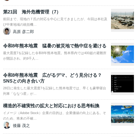
第21回 海外危機管理（7）
前回まで、現地のＴ氏の対応を中心に見てきましたが、今回は本社及
び中東地域の統括機…
高原 彦二郎
令和8年熊本地震 猛暑の被災地で熱中症を避ける
最大震度7を記録した令和8年熊本地震。熊本県内では400超の避難所
が開設され、約9千人…
令和8年熊本地震 広がるデマ、どう見分ける？
SNSとの向き合い方
28日に発生した最大震度7を記録した熊本地震では、早くも豪華寝台
列車「ななつ星」が…
構造的不確実性の拡大と対応における思考転換
イメージ（Adobe Stock）企業の目的は、企業価値の向上にある。そ
のため、将来の不確…
後藤 茂之