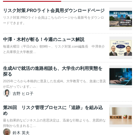
リスク対策.PROライト会員用ダウンロードページ
リスク対策.PROライト会員はこちらのページから最新号をダウンロ
ードできます。
中澤・木村が斬る！今週のニュース解説
毎週火曜日（平日のみ）朝9時～、リスク対策.com編集長 中澤幸介
と兵庫県立大学教授…
生成AIで就活の進路相談も、大学生の利用実態を
探る
2025年ごろから本格的に普及した生成AI。大学教育でも、急速に普及
が広がっています。…
吉野 ヒロ子
第26回 リスク管理プロセスに「追跡」を組み込
め
最も効果的なビジネス上の意思決定は、迅速な行動よりも、意図的な
抑制から生まれるこ…
鈴木 英夫