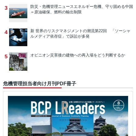
防災・危機管理ニュース
エネルギー危機、守り固める中国
3
＝原油確保、燃料の輸出制限
新 世界のリスクマネジメントの潮流
第22回 「ソーシャ
4
ルメディア依存症」で訴訟が多発
オピニオン
災害後の建物への再入場をどう判断するか
5
危機管理担当者向け月刊PDF冊子