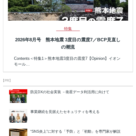
特集
2026年8月号 熊本地震 3度目の震度7／BCP見直し
の潮流
Contents＜特集1＞熊本地震3度目の震度7【Opinion】イオン
モール…
【PR】
防災DXの社会実装 －衛星データ利活用に向けて
事業継続を見据えたセキュリティを考える
“SNS炎上”に対する「予防」と「初動」を専門家が解説