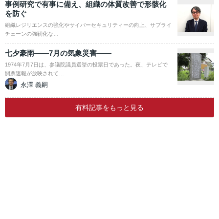
事例研究で有事に備え、組織の体質改善で形骸化
を防ぐ
組織レジリエンスの強化やサイバーセキュリティーの向上、サプライ
チェーンの強靭化な…
七夕豪雨――7月の気象災害――
1974年7月7日は、参議院議員選挙の投票日であった。夜、テレビで
開票速報が放映されて…
永澤 義嗣
有料記事をもっと見る