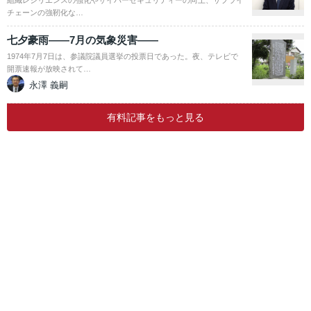
組織レジリエンスの強化やサイバーセキュリティーの向上、サプライ
チェーンの強靭化な…
七夕豪雨――7月の気象災害――
1974年7月7日は、参議院議員選挙の投票日であった。夜、テレビで
開票速報が放映されて…
永澤 義嗣
有料記事をもっと見る