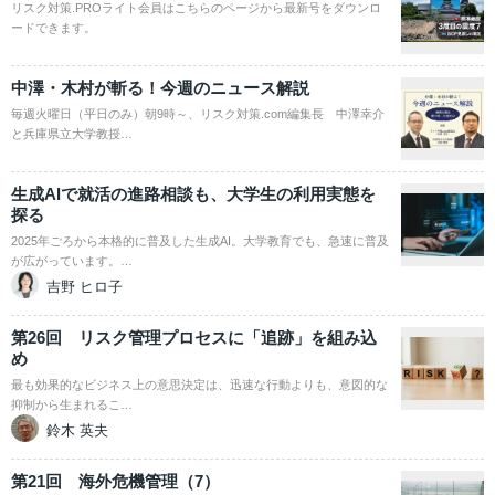
リスク対策.PROライト会員はこちらのページから最新号をダウンロ
ードできます。
中澤・木村が斬る！今週のニュース解説
毎週火曜日（平日のみ）朝9時～、リスク対策.com編集長 中澤幸介
と兵庫県立大学教授…
生成AIで就活の進路相談も、大学生の利用実態を
探る
2025年ごろから本格的に普及した生成AI。大学教育でも、急速に普及
が広がっています。…
吉野 ヒロ子
第26回 リスク管理プロセスに「追跡」を組み込
め
最も効果的なビジネス上の意思決定は、迅速な行動よりも、意図的な
抑制から生まれるこ…
鈴木 英夫
第21回 海外危機管理（7）