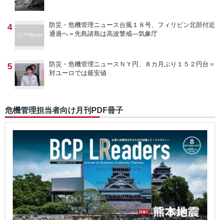
防災・危機管理ニュース
台風１８号、フィリピン北部付近
4
通過へ＝先島諸島は高波警戒―気象庁
防災・危機管理ニュース
ＮＹ円、８カ月ぶり１５２円台＝
5
対ユーロでは最安値
危機管理担当者向け月刊PDF冊子