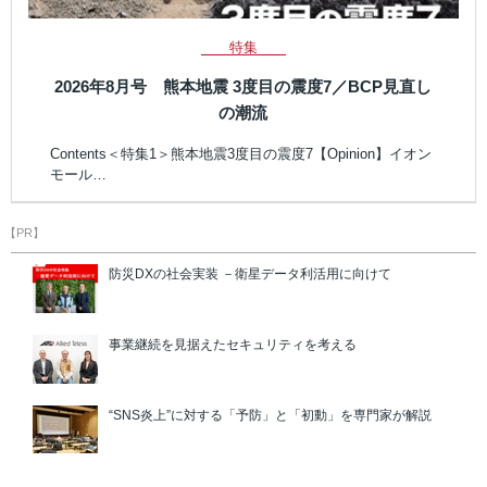
特集
2026年8月号 熊本地震 3度目の震度7／BCP見直し
の潮流
Contents＜特集1＞熊本地震3度目の震度7【Opinion】イオン
モール…
【PR】
防災DXの社会実装 －衛星データ利活用に向けて
事業継続を見据えたセキュリティを考える
“SNS炎上”に対する「予防」と「初動」を専門家が解説