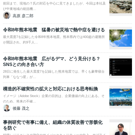
前回まで、現地のＴ氏の対応を中心に見てきましたが、今回は本社及
び中東地域の統括機…
高原 彦二郎
令和8年熊本地震 猛暑の被災地で熱中症を避ける
最大震度7を記録した令和8年熊本地震。熊本県内では400超の避難所
が開設され、約9千人…
令和8年熊本地震 広がるデマ、どう見分ける？
SNSとの向き合い方
28日に発生した最大震度7を記録した熊本地震では、早くも豪華寝台
列車「ななつ星」が…
構造的不確実性の拡大と対応における思考転換
イメージ（Adobe Stock）企業の目的は、企業価値の向上にある。そ
のため、将来の不確…
後藤 茂之
事例研究で有事に備え、組織の体質改善で形骸化
を防ぐ