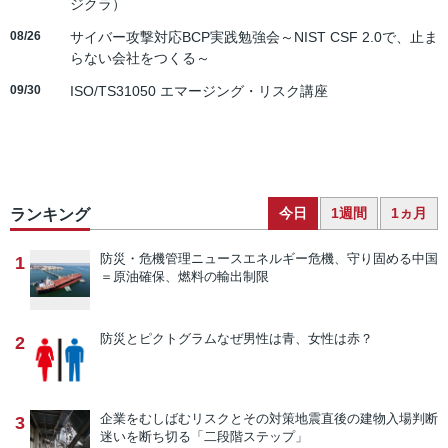
ジクラ）
08/26
サイバー攻撃対応BCP実践勉強会～NIST CSF 2.0で、止ま
らない会社をつくる～
09/30
ISO/TS31050 エマージング・リスク講座
今日
1週間
1ヵ月
ランキング
防災・危機管理ニュース
エネルギー危機、守り固める中国
1
＝原油確保、燃料の輸出制限
防災とピクトグラム
なぜ男性は青、女性は赤？
2
企業をむしばむリスクとその対策
地震直後の建物入場判断
3
迷いを断ち切る「二段階ステップ」