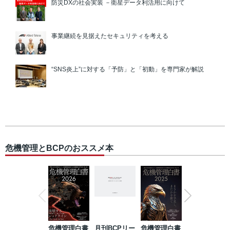
防災DXの社会実装 －衛星データ利活用に向けて
事業継続を見据えたセキュリティを考える
“SNS炎上”に対する「予防」と「初動」を専門家が解説
危機管理とBCPのおススメ本
危機管理白書
月刊BCPリー
危機管理白書
2023年防災・