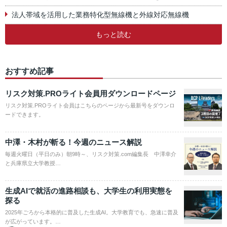
法人帯域を活用した業務特化型無線機と外線対応無線機
もっと読む
おすすめ記事
リスク対策.PROライト会員用ダウンロードページ
リスク対策.PROライト会員はこちらのページから最新号をダウンロ
ードできます。
中澤・木村が斬る！今週のニュース解説
毎週火曜日（平日のみ）朝9時～、リスク対策.com編集長 中澤幸介
と兵庫県立大学教授…
生成AIで就活の進路相談も、大学生の利用実態を
探る
2025年ごろから本格的に普及した生成AI。大学教育でも、急速に普及
が広がっています。…