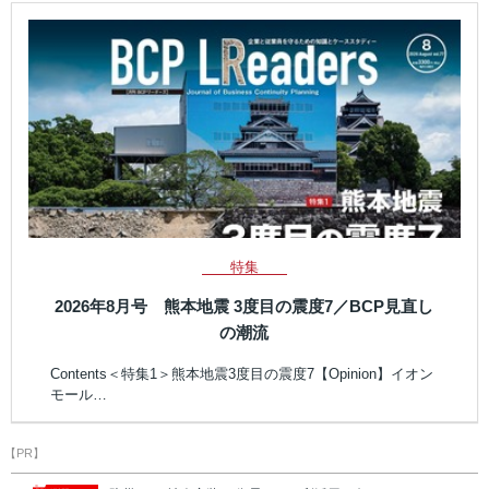
特集
2026年8月号 熊本地震 3度目の震度7／BCP見直し
の潮流
Contents＜特集1＞熊本地震3度目の震度7【Opinion】イオン
モール…
【PR】