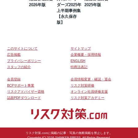
2026年版
ダーズ2025年
2025年版
BCP・リスク
上半期事例集
マネジメント
【永久保存
事例集【永久
版】
保存版】
このサイトについて
サイトマップ
広告掲載
企業概要・採用情報
プライバシーポリシー
ENGLISH
スタッフの紹介
特商法表記
会員登録
会員情報変更・確認・退会
BCPサポート事業
リスク対策研修
リスクアドバイザー資格
オンライン社員研修支援
誌面PDFダウンロード
リスク対策アカデミー
リスク対策.comに掲載の記事・写真の無断掲載を禁止します。
Copyright (C) 2026 SHINKEN PRESS. All Rights Reserved.