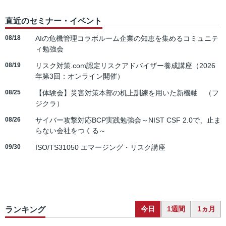
直近のセミナー・イベント
08/18
AIの危機管理コラボルーム企業の知恵を集めるコミュニテ
ィ勉強会
08/19
リスク対策.com認定リスクアドバイザー養成講座（2026
年第3回：オンライン開催）
08/25
【体験会】災害対策本部の机上訓練を用いた新機軸 （フ
ジクラ）
08/26
サイバー攻撃対応BCP実践勉強会～NIST CSF 2.0で、止ま
らない会社をつくる～
09/30
ISO/TS31050 エマージング・リスク講座
今日
1週間
1ヵ月
ランキング