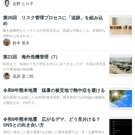
吉野 ヒロ子
第26回 リスク管理プロセスに「追跡」を組み込
め
最も効果的なビジネス上の意思決定は、迅速な行動よりも、意図的な
抑制から生まれるこ…
鈴木 英夫
第21回 海外危機管理（7）
前回まで、現地のＴ氏の対応を中心に見てきましたが、今回は本社及
び中東地域の統括機…
高原 彦二郎
令和8年熊本地震 猛暑の被災地で熱中症を避ける
最大震度7を記録した令和8年熊本地震。熊本県内では400超の避難所
が開設され、約9千人…
令和8年熊本地震 広がるデマ、どう見分ける？
SNSとの向き合い方
28日に発生した最大震度7を記録した熊本地震では、早くも豪華寝台