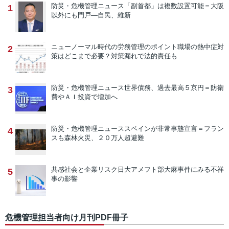
防災・危機管理ニュース
「副首都」は複数設置可能＝大阪
1
以外にも門戸―自民、維新
ニューノーマル時代の労務管理のポイント
職場の熱中症対
2
策はどこまで必要？対策漏れで法的責任も
防災・危機管理ニュース
世界債務、過去最高５京円＝防衛
3
費やＡＩ投資で増加へ
防災・危機管理ニュース
スペインが非常事態宣言＝フラン
4
スも森林火災、２０万人超避難
共感社会と企業リスク
日大アメフト部大麻事件にみる不祥
5
事の影響
危機管理担当者向け月刊PDF冊子