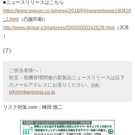
■ニュースリリースはこちら
https://www.toppan.co.jp/news/2018/04/newsrelease180418
_2.html
（凸版印刷）
http://www.global.jcb/ja/press/00000000162629.html
（JCB
）
(了)
ご担当者様へ：
防災・危機管理関連の新製品ニュースリリースは以下
のメールアドレスにお送りください。
risk-
t@shinkenpress.co.jp
リスク対策.com：峰田 慎二