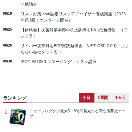
ィ勉強会
08/19
リスク対策.com認定リスクアドバイザー養成講座（2026
年第3回：オンライン開催）
08/25
【体験会】災害対策本部の机上訓練を用いた新機軸 （フ
ジクラ）
08/26
サイバー攻撃対応BCP実践勉強会～NIST CSF 2.0で、止ま
らない会社をつくる～
09/30
ISO/TS31050 エマージング・リスク講座
今日
1週間
1ヵ月
ランキング
ニュープロダクツ
最大6～8時間発光する高性能蓄光テー
1
プ