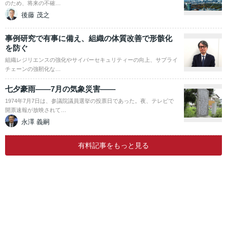
のため、将来の不確…
後藤 茂之
事例研究で有事に備え、組織の体質改善で形骸化
を防ぐ
組織レジリエンスの強化やサイバーセキュリティーの向上、サプライ
チェーンの強靭化な…
七夕豪雨――7月の気象災害――
1974年7月7日は、参議院議員選挙の投票日であった。夜、テレビで
開票速報が放映されて…
永澤 義嗣
有料記事をもっと見る