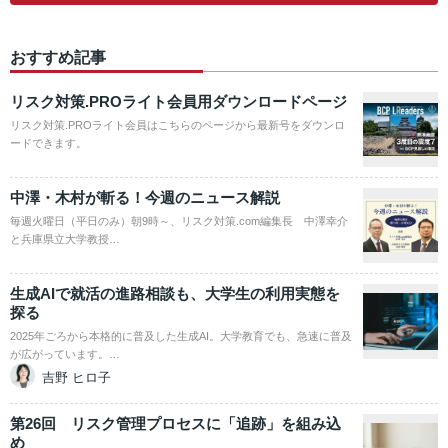
おすすめ記事
リスク対策.PROライト会員用ダウンロードページ
リスク対策.PROライト会員はこちらのページから最新号をダウンロ
ードできます。
中澤・木村が斬る！今週のニュース解説
毎週火曜日（平日のみ）朝9時～、リスク対策.com編集長 中澤幸介
と兵庫県立大学教授…
生成AIで就活の進路相談も、大学生の利用実態を
探る
2025年ごろから本格的に普及した生成AI。大学教育でも、急速に普及
が広がっています。…
吉野 ヒロ子
第26回 リスク管理プロセスに「追跡」を組み込
め