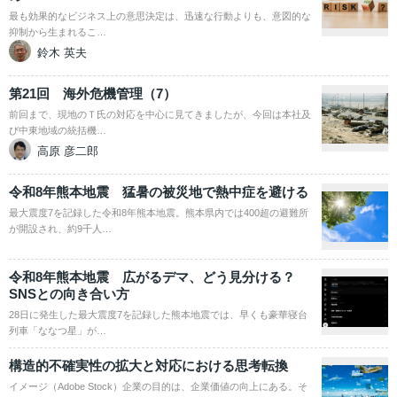
最も効果的なビジネス上の意思決定は、迅速な行動よりも、意図的な
抑制から生まれるこ…
鈴木 英夫
第21回 海外危機管理（7）
前回まで、現地のＴ氏の対応を中心に見てきましたが、今回は本社及
び中東地域の統括機…
高原 彦二郎
令和8年熊本地震 猛暑の被災地で熱中症を避ける
最大震度7を記録した令和8年熊本地震。熊本県内では400超の避難所
が開設され、約9千人…
令和8年熊本地震 広がるデマ、どう見分ける？
SNSとの向き合い方
28日に発生した最大震度7を記録した熊本地震では、早くも豪華寝台
列車「ななつ星」が…
構造的不確実性の拡大と対応における思考転換
イメージ（Adobe Stock）企業の目的は、企業価値の向上にある。そ