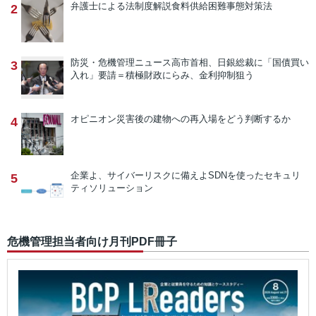
弁護士による法制度解説
食料供給困難事態対策法
2
防災・危機管理ニュース
高市首相、日銀総裁に「国債買い
3
入れ」要請＝積極財政にらみ、金利抑制狙う
オピニオン
災害後の建物への再入場をどう判断するか
4
企業よ、サイバーリスクに備えよ
SDNを使ったセキュリ
5
ティソリューション
危機管理担当者向け月刊PDF冊子