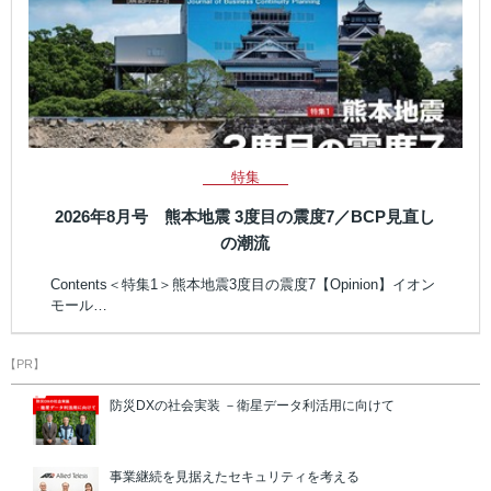
特集
2026年8月号 熊本地震 3度目の震度7／BCP見直し
の潮流
Contents＜特集1＞熊本地震3度目の震度7【Opinion】イオン
モール…
【PR】
防災DXの社会実装 －衛星データ利活用に向けて
事業継続を見据えたセキュリティを考える