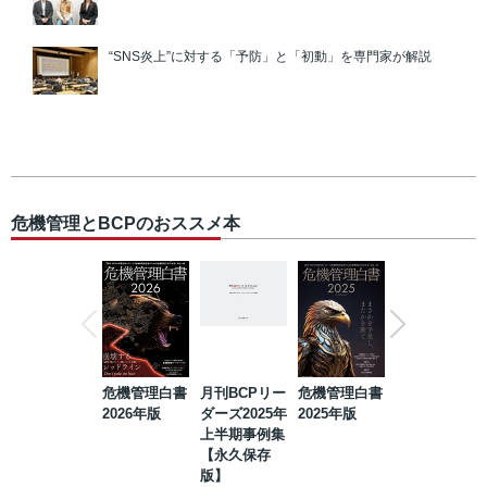
“SNS炎上”に対する「予防」と「初動」を専門家が解説
危機管理とBCPのおススメ本
危機管理白書
月刊BCPリー
危機管理白書
2023年防災・
2026年版
ダーズ2025年
2025年版
BCP・リスク
上半期事例集
マネジメント
【永久保存
事例集【永久
版】
保存版】