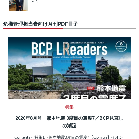
よく
危機管理担当者向け月刊PDF冊子
特集
2026年8月号 熊本地震 3度目の震度7／BCP見直し
の潮流
Contents＜特集1＞熊本地震3度目の震度7【Opinion】イオン