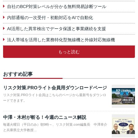
自社のBCP対策レベルが分かる無料簡易診断ツール
内部通報の一次受付・初動対応をAIで自動化
AI活用した異常検出でデータ保護と事業継続を支援
法人帯域を活用した業務特化型無線機と外線対応無線機
もっと読む
おすすめ記事
リスク対策.PROライト会員用ダウンロードページ
リスク対策.PROライト会員はこちらのページから最新号をダウンロ
ードできます。
中澤・木村が斬る！今週のニュース解説
毎週火曜日（平日のみ）朝9時～、リスク対策.com編集長 中澤幸介
と兵庫県立大学教授…