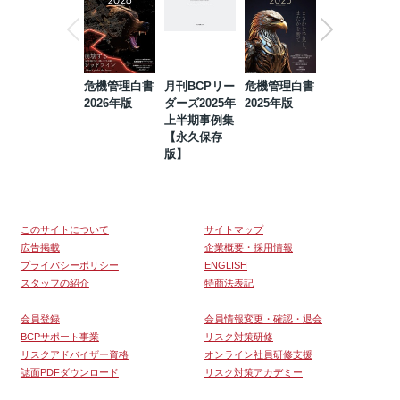
危機管理白書
月刊BCPリー
危機管理白書
2023年防災・
2026年版
ダーズ2025年
2025年版
BCP・リスク
上半期事例集
マネジメント
【永久保存
事例集【永久
版】
保存版】
このサイトについて
サイトマップ
広告掲載
企業概要・採用情報
プライバシーポリシー
ENGLISH
スタッフの紹介
特商法表記
会員登録
会員情報変更・確認・退会
BCPサポート事業
リスク対策研修
リスクアドバイザー資格
オンライン社員研修支援
誌面PDFダウンロード
リスク対策アカデミー