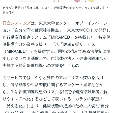
カラダの状態の「見える化」により、行動変容のモチベーションや知識力向上
を目指す
日立システムズ
は、東京大学センター・オブ・イノベーシ
ョン「自分で守る健康社会拠点」（東京大学COI）が開発し
た行動変容促進システム「MIRAMED」を搭載した、特定保
健指導向けの業務支援サービス「健康支援サービス
（MIRAMED）」を提供する。同社の強みである法規制に準
拠したクラウド基盤上で、自治体や法人・健康保険組合が
実施する特定保健指導への支援を行うもの。
同サービスでは、AIなど独自のアルゴリズム技術を活用
し、健診結果や生活習慣に関するアンケート結果などか
ら、生活習慣関連疾患のリスクを特定保健指導対象者に解
りやすく図式化するなどして表示する。カラダの状態の
「見える化」により、健康状態の把握のために大切な“自分
ゴト化”を促し、自ら健康に向き合うことによる行動変容の