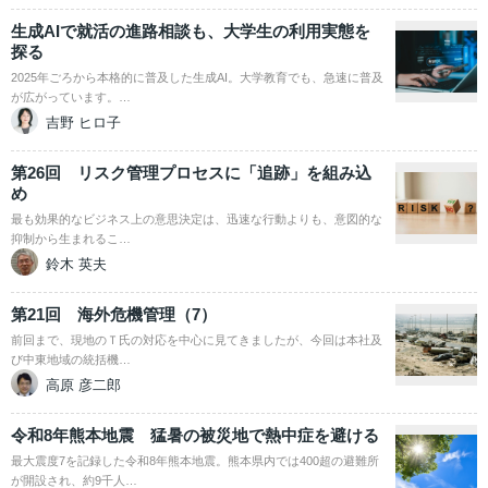
生成AIで就活の進路相談も、大学生の利用実態を
探る
2025年ごろから本格的に普及した生成AI。大学教育でも、急速に普及
が広がっています。…
吉野 ヒロ子
第26回 リスク管理プロセスに「追跡」を組み込
め
最も効果的なビジネス上の意思決定は、迅速な行動よりも、意図的な
抑制から生まれるこ…
鈴木 英夫
第21回 海外危機管理（7）
前回まで、現地のＴ氏の対応を中心に見てきましたが、今回は本社及
び中東地域の統括機…
高原 彦二郎
令和8年熊本地震 猛暑の被災地で熱中症を避ける
最大震度7を記録した令和8年熊本地震。熊本県内では400超の避難所
が開設され、約9千人…