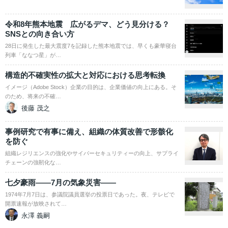
令和8年熊本地震 広がるデマ、どう見分ける？
SNSとの向き合い方
28日に発生した最大震度7を記録した熊本地震では、早くも豪華寝台
列車「ななつ星」が…
構造的不確実性の拡大と対応における思考転換
イメージ（Adobe Stock）企業の目的は、企業価値の向上にある。そ
のため、将来の不確…
後藤 茂之
事例研究で有事に備え、組織の体質改善で形骸化
を防ぐ
組織レジリエンスの強化やサイバーセキュリティーの向上、サプライ
チェーンの強靭化な…
七夕豪雨――7月の気象災害――
1974年7月7日は、参議院議員選挙の投票日であった。夜、テレビで
開票速報が放映されて…
永澤 義嗣