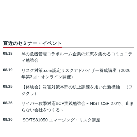
直近のセミナー・イベント
08/18
AIの危機管理コラボルーム企業の知恵を集めるコミュニテ
ィ勉強会
08/19
リスク対策.com認定リスクアドバイザー養成講座（2026
年第3回：オンライン開催）
08/25
【体験会】災害対策本部の机上訓練を用いた新機軸 （フ
ジクラ）
08/26
サイバー攻撃対応BCP実践勉強会～NIST CSF 2.0で、止ま
らない会社をつくる～
09/30
ISO/TS31050 エマージング・リスク講座