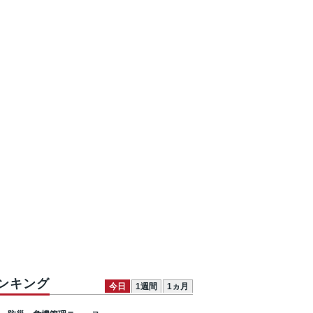
ンキング
今日
1週間
1ヵ月