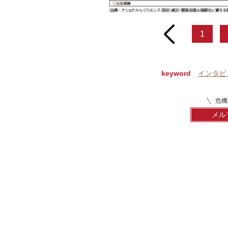
prev
1
keyword
インタビ
危機
メル