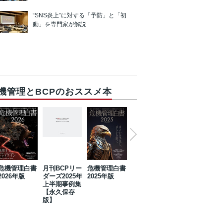
“SNS炎上”に対する「予防」と「初
動」を専門家が解説
機管理とBCPのおススメ本
危機管理白書
月刊BCPリー
危機管理白書
2023年防災・
危機管理白書
2026年版
ダーズ2025年
2025年版
BCP・リスク
2024年版
上半期事例集
マネジメント
【永久保存
事例集【永久
版】
保存版】