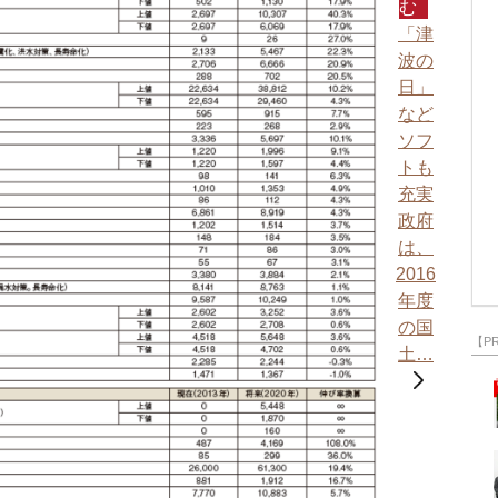
む
「津
波の
日」
など
ソフ
トも
充実
政府
は、
2016
年度
の国
【P
土…