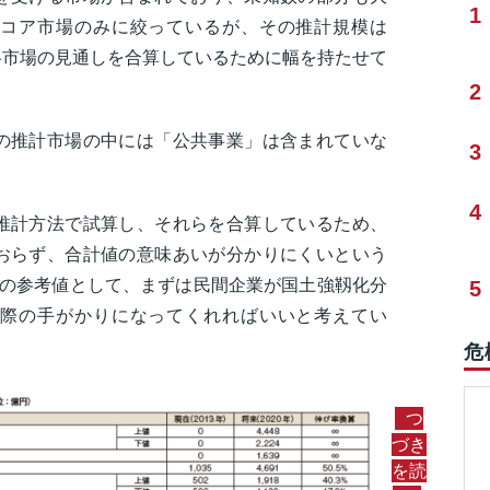
1
コア市場のみに絞っているが、その推計規模は
には各市場の見通しを合算しているために幅を持たせて
2
の推計市場の中には「公共事業」は含まれていな
3
4
推計方法で試算し、それらを合算しているため、
おらず、合計値の意味あいが分かりにくいという
つの参考値として、まずは民間企業が国土強靱化分
5
際の手がかりになってくれればいいと考えてい
危
つ
づき
を読