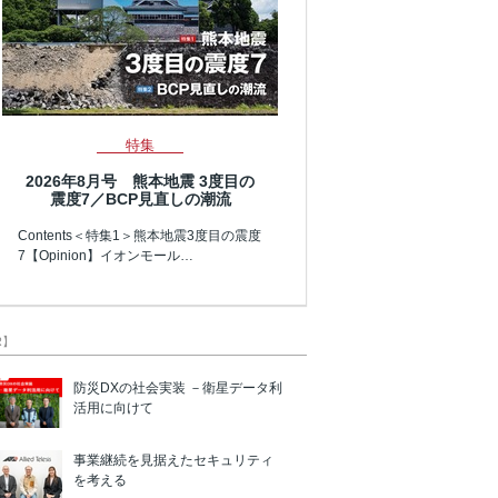
特集
2026年8月号 熊本地震 3度目の
震度7／BCP見直しの潮流
Contents＜特集1＞熊本地震3度目の震度
7【Opinion】イオンモール…
R】
防災DXの社会実装 －衛星データ利
活用に向けて
事業継続を見据えたセキュリティ
を考える