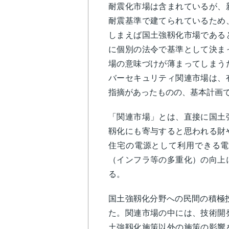
耐震化市場は含まれているが、
耐震基準で建てられているため
しまえば国土強靱化市場である
に個別の法令で基準として決ま
場の意味づけが薄まってしまう
バーセキュリティ関連市場は、
指摘があったものの、基本計画
「関連市場」とは、直接に国土
靱化にも寄与すると思われる財
住宅の電源として利用できる電
（インフラ等の多重化）の向上
る。
国土強靱化分野への民間の積極投
た。関連市場の中には、技術開
土強靱化施策以外の施策の影響