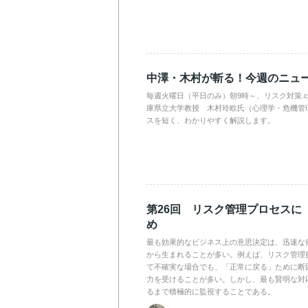
中澤・木村が斬る！今週のニュ
毎週火曜日（平日のみ）朝9時～、リスク対策.
庫県立大学教授 木村玲欧氏（心理学・危機管
スを短く、わかりやすく解説します。
第26回 リスク管理プロセスに
め
最も効果的なビジネス上の意思決定は、迅速な
から生まれることが多い。例えば、リスク管理
て不確実な場合でも、「正常に戻る」ために断
力を受けることが多い。しかし、最も賢明な対
るまで積極的に監視することである。