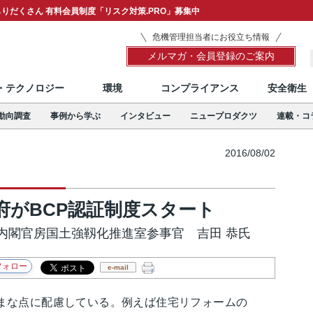
りだくさん 有料会員制度「リスク対策.PRO」募集中
危機管理担当者にお役立ち情報
メルマガ・会員登録のご案内
T・テクノロジー
環境
コンプライアンス
安全衛生
動向調査
事例から学ぶ
インタビュー
ニュープロダクツ
連載・コ
2016/08/02
府がBCP認証制度スタート
内閣官房国土強靱化推進室参事官 吉田 恭氏
e-mail
まな点に配慮している。例えば住宅リフォームの