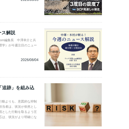
ース解説
com編集長 中澤幸介と兵
理学）が今週注目のニュー
2026/08/04
「追跡」を組み込
行動よりも、意図的な抑制
担当者は、状況が依然とし
固とした行動を取るよう圧
応は、状況がより明確にな