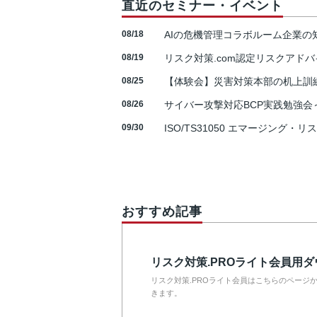
直近のセミナー・イベント
08/18
AIの危機管理コラボルーム企業
08/19
リスク対策.com認定リスクアドバ
08/25
【体験会】災害対策本部の机上訓
08/26
サイバー攻撃対応BCP実践勉強会～N
09/30
ISO/TS31050 エマージング・リ
おすすめ記事
リスク対策.PROライト会員用
リスク対策.PROライト会員はこちらのページ
きます。