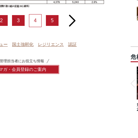
next
2
3
4
5
ュー
国土強靭化
レジリエンス
認証
危
管理担当者にお役立ち情報
マガ・会員登録のご案内