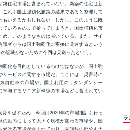
新築住宅市場は含まれていない。新築の住宅は新
、これも国土強靱化施策の結果であると整理して
ともいえるかもしれない。しかし、このように既
っているものまで拾ってしまうと、国土強靱化市
ため、このようなものは省いている。また、サイ
有識者からは国土強靱化に密接に関連するという
での記載がないために今回は見送ったという。
強靱化を目的としているわけではないが、国土強
やサービスに関する市場だ。ここには、災害時に
気自動車の市場や、国土利用のリダンダンシー
に寄与するリニア新幹線の市場なども含まれてい
資を促すため、今回は2020年の市場推計も行っ
ラ
発の動向によって大きく規模が変わる市場や、国
を受ける市場が含まれており、未知数の部分も大