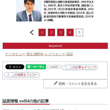
prev
1
2
3
4
5
keyword
インタビュー
国土強靭化
レジリエンス
認証
e-mail
投稿・コメント全文を見る
誌面情報 vol54の他の記事