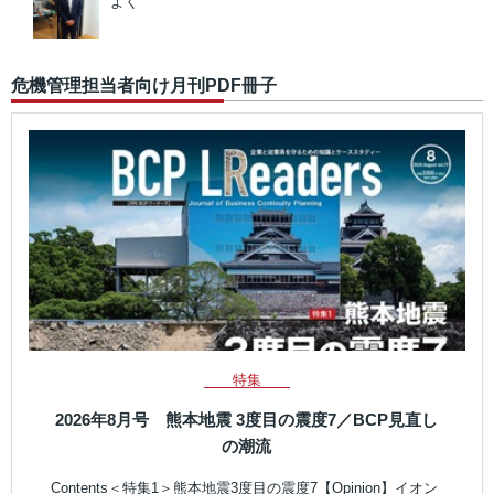
よく
危機管理担当者向け月刊PDF冊子
特集
2026年8月号 熊本地震 3度目の震度7／BCP見直し
の潮流
Contents＜特集1＞熊本地震3度目の震度7【Opinion】イオン