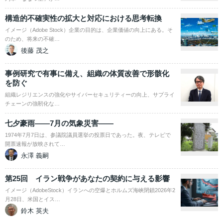
構造的不確実性の拡大と対応における思考転換
イメージ（Adobe Stock）企業の目的は、企業価値の向上にある。そ
のため、将来の不確…
後藤 茂之
事例研究で有事に備え、組織の体質改善で形骸化
を防ぐ
組織レジリエンスの強化やサイバーセキュリティーの向上、サプライ
チェーンの強靭化な…
七夕豪雨――7月の気象災害――
1974年7月7日は、参議院議員選挙の投票日であった。夜、テレビで
開票速報が放映されて…
永澤 義嗣
第25回 イラン戦争があなたの契約に与える影響
イメージ（AdobeStock）イランへの空爆とホルムズ海峡閉鎖2026年2
月28日、米国とイス…
鈴木 英夫