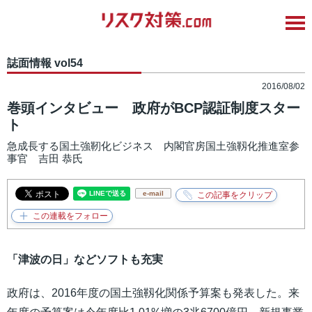
誌面情報 vol54
2016/08/02
巻頭インタビュー 政府がBCP認証制度スター
ト
急成長する国土強靭化ビジネス 内閣官房国土強靱化推進室参
事官 吉田 恭氏
e-mail
「津波の日」などソフトも充実
政府は、2016年度の国土強靱化関係予算案も発表した。来