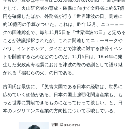
年度の予算案は今年度比1.01%増の3兆6700億円。新規事業
として、火山研究者の育成・確保に向けて文科省に約6.7億
円を確保したほか、外務省が行う「世界津波の日」関連に
約10億円の予算がついた。これは、昨年12月、ニューヨー
クの国連総会で、毎年11月5日を「世界津波の日」と定める
ことが決議採択されたが、これに関連してニューヨークや
パリ、インドネシア、タイなどで津波に対する啓発イベン
トを開催するためなどのものだ。11月5日は、1854年に発
生した安政南海地震における津波の際の教訓として語り継
がれる「稲むらの火」の日である。
吉田氏は最後に、「災害大国である日本の経験は、世界に
広めていく価値がある。日本の国土強靱化関連産業も、も
っと世界に貢献できるものになって行って欲しい」と、日
本のレジリエンス産業の方向性について示唆している。