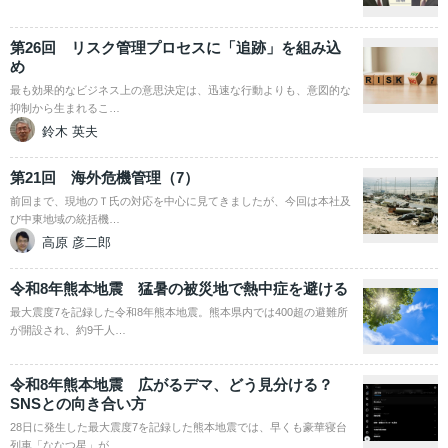
第26回 リスク管理プロセスに「追跡」を組み込
め
最も効果的なビジネス上の意思決定は、迅速な行動よりも、意図的な
抑制から生まれるこ…
鈴木 英夫
第21回 海外危機管理（7）
前回まで、現地のＴ氏の対応を中心に見てきましたが、今回は本社及
び中東地域の統括機…
高原 彦二郎
令和8年熊本地震 猛暑の被災地で熱中症を避ける
最大震度7を記録した令和8年熊本地震。熊本県内では400超の避難所
が開設され、約9千人…
令和8年熊本地震 広がるデマ、どう見分ける？
SNSとの向き合い方
28日に発生した最大震度7を記録した熊本地震では、早くも豪華寝台
列車「ななつ星」が…