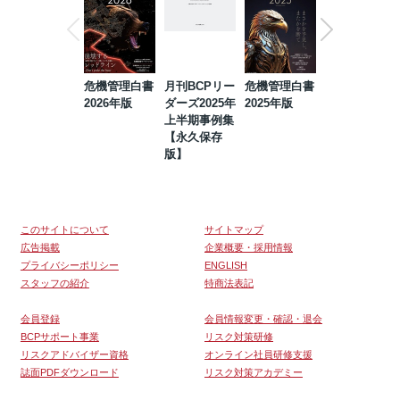
危機管理白書
月刊BCPリー
危機管理白書
2023年防災・
2026年版
ダーズ2025年
2025年版
BCP・リスク
上半期事例集
マネジメント
【永久保存
事例集【永久
版】
保存版】
このサイトについて
サイトマップ
広告掲載
企業概要・採用情報
プライバシーポリシー
ENGLISH
スタッフの紹介
特商法表記
会員登録
会員情報変更・確認・退会
BCPサポート事業
リスク対策研修
リスクアドバイザー資格
オンライン社員研修支援
誌面PDFダウンロード
リスク対策アカデミー