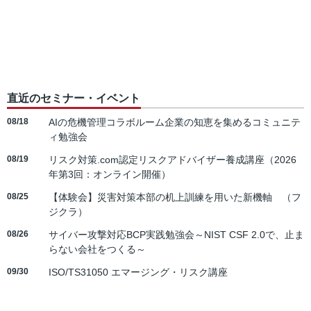
直近のセミナー・イベント
08/18
AIの危機管理コラボルーム企業の知恵を集めるコミュニテ
ィ勉強会
08/19
リスク対策.com認定リスクアドバイザー養成講座（2026
年第3回：オンライン開催）
08/25
【体験会】災害対策本部の机上訓練を用いた新機軸 （フ
ジクラ）
08/26
サイバー攻撃対応BCP実践勉強会～NIST CSF 2.0で、止ま
らない会社をつくる～
09/30
ISO/TS31050 エマージング・リスク講座