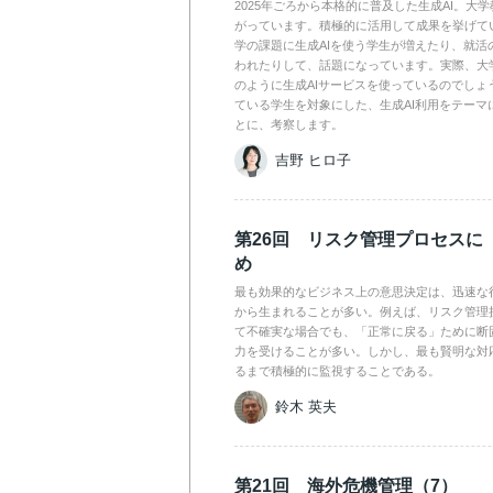
2025年ごろから本格的に普及した生成AI。大
がっています。積極的に活用して成果を挙げて
学の課題に生成AIを使う学生が増えたり、就活
われたりして、話題になっています。実際、大
のように生成AIサービスを使っているのでしょ
ている学生を対象にした、生成AI利用をテーマ
とに、考察します。
吉野 ヒロ子
第26回 リスク管理プロセスに
め
最も効果的なビジネス上の意思決定は、迅速な
から生まれることが多い。例えば、リスク管理
て不確実な場合でも、「正常に戻る」ために断
力を受けることが多い。しかし、最も賢明な対
るまで積極的に監視することである。
鈴木 英夫
第21回 海外危機管理（7）