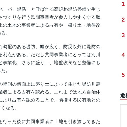
1
「スーパー堤防」と呼ばれる高規格堤防整備で生じ
ちづくりを行う民間事業者が参入しやすくする取
2
上の土地の事業者による占有や、盛り土・地盤改
める。
3
な勾配のある堤防。幅が広く、防災以外に堤防の
4
る利点がある。ただし共同事業者にとっては河川
ど事業化、さらに盛り土、地盤改良など整備にも
った。
5
の陸側の斜面上に盛り土によって生じた堤防川裏
業者による占有を認める。これまでは地方自治体
危
により占有を認めることで、隣接する民有地との
すくなる。
を行った後に共同事業者に土地を引き渡してきた