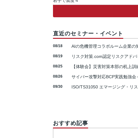
岩手で震度４
直近のセミナー・イベント
08/18
AIの危機管理コラボルーム企業
08/19
リスク対策.com認定リスクアドバ
08/25
【体験会】災害対策本部の机上訓
08/26
サイバー攻撃対応BCP実践勉強会～N
09/30
ISO/TS31050 エマージング・リ
おすすめ記事