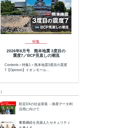
特集
2026年8月号 熊本地震 3度目の
震度7／BCP見直しの潮流
Contents＜特集1＞熊本地震3度目の震度
7【Opinion】イオンモール…
R】
防災DXの社会実装 －衛星データ利
活用に向けて
事業継続を見据えたセキュリティ
を考える