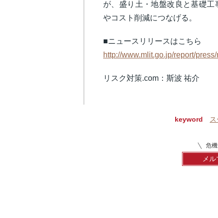
が、盛り土・地盤改良と基礎工
やコスト削減につなげる。
■ニュースリリースはこちら
http://www.mlit.go.jp/report/pr
リスク対策.com：斯波 祐介
keyword
ス
危機
メル