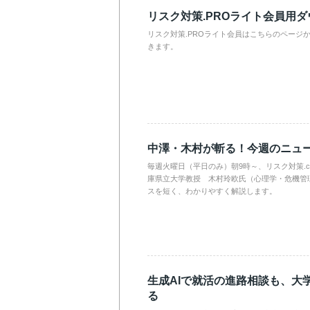
リスク対策.PROライト会員用
リスク対策.PROライト会員はこちらのページ
きます。
中澤・木村が斬る！今週のニュ
毎週火曜日（平日のみ）朝9時～、リスク対策.
庫県立大学教授 木村玲欧氏（心理学・危機管
スを短く、わかりやすく解説します。
生成AIで就活の進路相談も、大
る