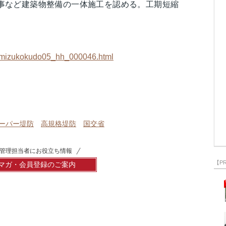
事など建築物整備の一体施工を認める。工期短縮
ess/mizukokudo05_hh_000046.html
ーパー堤防
高規格堤防
国交省
管理担当者にお役立ち情報
【P
マガ・会員登録のご案内