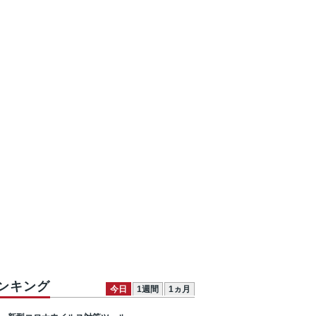
ンキング
今日
1週間
1ヵ月