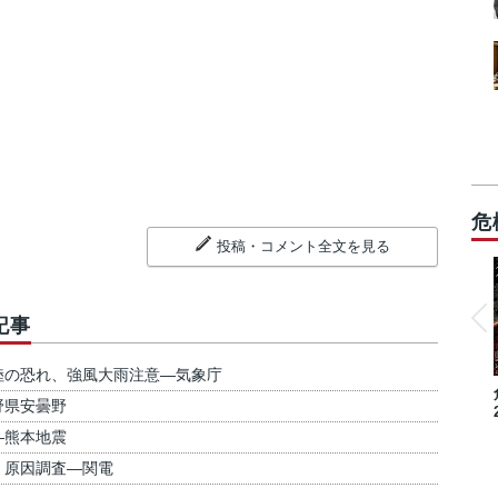
危
投稿・コメント全文を見る
記事
陸の恐れ、強風大雨注意―気象庁
野県安曇野
―熊本地震
、原因調査―関電