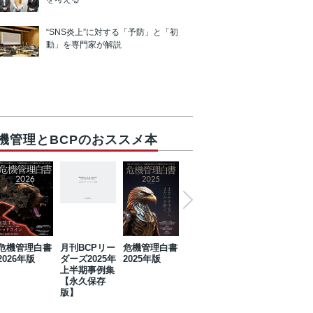
“SNS炎上”に対する「予防」と「初
動」を専門家が解説
機管理とBCPのおススメ本
危機管理白書
月刊BCPリー
危機管理白書
2023年防災・
危機管理白書
2026年版
ダーズ2025年
2025年版
BCP・リスク
2024年版
上半期事例集
マネジメント
【永久保存
事例集【永久
版】
保存版】