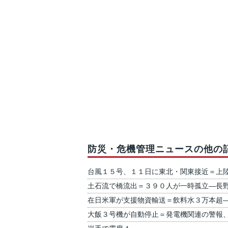
防災・危機管理ニュースの他の
台風１５号、１１日に東北・関東接近＝上
土石流で橋流出＝３９０人が一時孤立―長
在日米軍が支援物資輸送＝飲料水３万本超
大飯３号機が自動停止＝発電機関連の警報