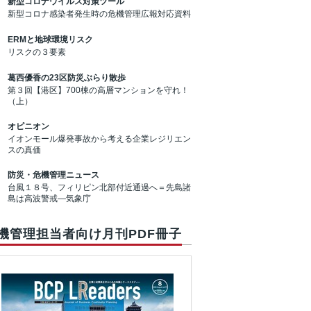
新型コロナウイルス対策ツール
新型コロナ感染者発生時の危機管理広報対応資料
ERMと地球環境リスク
リスクの３要素
葛西優香の23区防災ぶらり散歩
第３回【港区】700棟の高層マンションを守れ！
（上）
オピニオン
イオンモール爆発事故から考える企業レジリエン
スの真価
防災・危機管理ニュース
台風１８号、フィリピン北部付近通過へ＝先島諸
島は高波警戒―気象庁
機管理担当者向け月刊PDF冊子