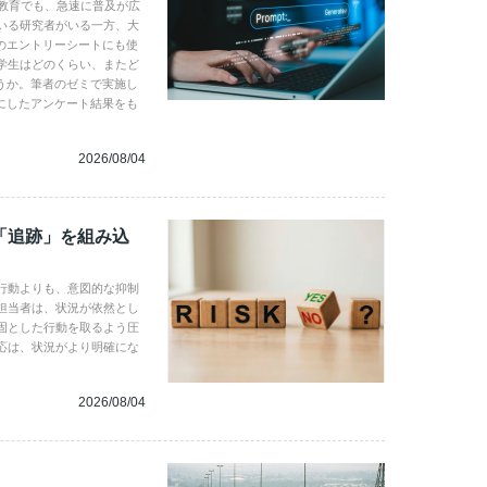
学教育でも、急速に普及が広
いる研究者がいる一方、大
のエントリーシートにも使
学生はどのくらい、またど
うか。筆者のゼミで実施し
にしたアンケート結果をも
2026/08/04
「追跡」を組み込
行動よりも、意図的な抑制
担当者は、状況が依然とし
固とした行動を取るよう圧
応は、状況がより明確にな
2026/08/04