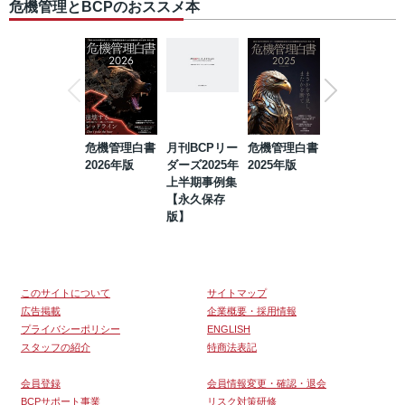
危機管理とBCPのおススメ本
危機管理白書
月刊BCPリー
危機管理白書
2023年防災・
2026年版
ダーズ2025年
2025年版
BCP・リスク
上半期事例集
マネジメント
【永久保存
事例集【永久
版】
保存版】
このサイトについて
サイトマップ
広告掲載
企業概要・採用情報
プライバシーポリシー
ENGLISH
スタッフの紹介
特商法表記
会員登録
会員情報変更・確認・退会
BCPサポート事業
リスク対策研修