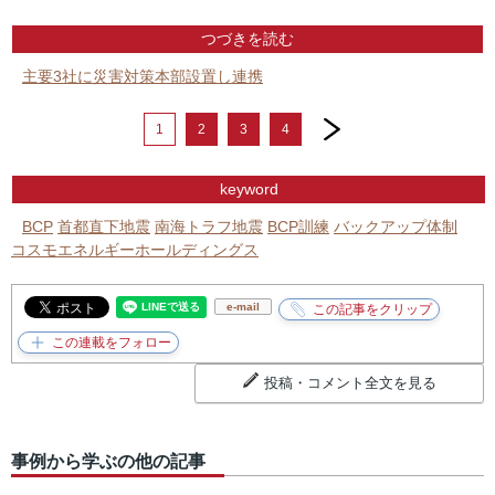
つづきを読む
主要3社に災害対策本部設置し連携
next
1
2
3
4
keyword
BCP
首都直下地震
南海トラフ地震
BCP訓練
バックアップ体制
コスモエネルギーホールディングス
e-mail
投稿・コメント全文を見る
事例から学ぶの他の記事