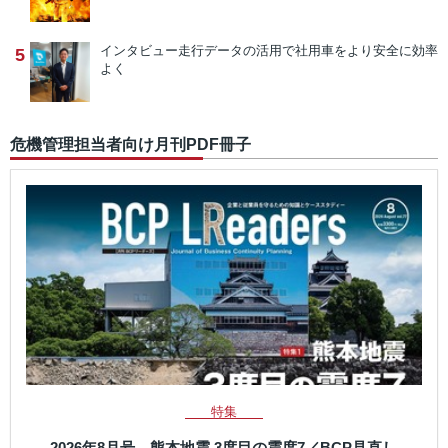
インタビュー
走行データの活用で社用車をより安全に効率
5
よく
危機管理担当者向け月刊PDF冊子
特集
2026年8月号 熊本地震 3度目の震度7／BCP見直し