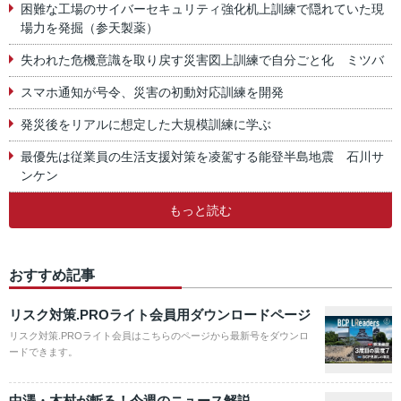
困難な工場のサイバーセキュリティ強化机上訓練で隠れていた現
場力を発掘（参天製薬）
失われた危機意識を取り戻す災害図上訓練で自分ごと化 ミツバ
スマホ通知が号令、災害の初動対応訓練を開発
発災後をリアルに想定した大規模訓練に学ぶ
最優先は従業員の生活支援対策を凌駕する能登半島地震 石川サ
ンケン
もっと読む
おすすめ記事
リスク対策.PROライト会員用ダウンロードページ
リスク対策.PROライト会員はこちらのページから最新号をダウンロ
ードできます。
中澤・木村が斬る！今週のニュース解説