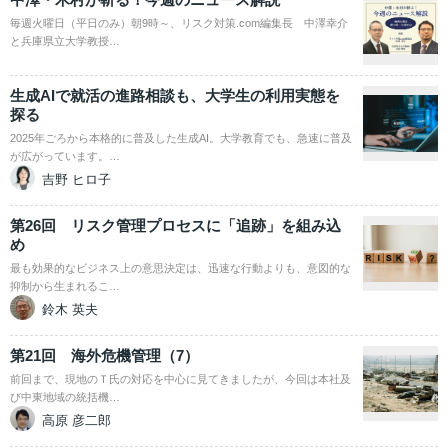
毎週火曜日（平日のみ）朝9時～、リスク対策.com編集長 中澤幸介
と兵庫県立大学教授…
生成AIで就活の進路相談も、大学生の利用実態を
探る
2025年ごろから本格的に普及した生成AI。大学教育でも、急速に普及
が広がっています。…
吉野 ヒロ子
第26回 リスク管理プロセスに「追跡」を組み込
め
最も効果的なビジネス上の意思決定は、迅速な行動よりも、意図的な
抑制から生まれるこ…
鈴木 英夫
第21回 海外危機管理（7）
前回まで、現地のＴ氏の対応を中心に見てきましたが、今回は本社及
び中東地域の統括機…
高原 彦二郎