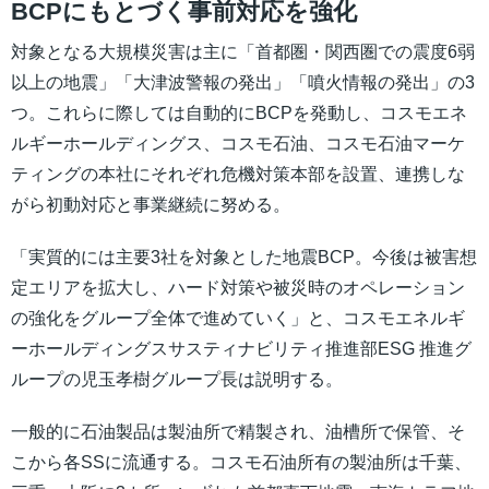
BCPにもとづく事前対応を強化
対象となる大規模災害は主に「首都圏・関西圏での震度6弱
以上の地震」「大津波警報の発出」「噴火情報の発出」の3
つ。これらに際しては自動的にBCPを発動し、コスモエネ
ルギーホールディングス、コスモ石油、コスモ石油マーケ
ティングの本社にそれぞれ危機対策本部を設置、連携しな
がら初動対応と事業継続に努める。
「実質的には主要3社を対象とした地震BCP。今後は被害想
定エリアを拡大し、ハード対策や被災時のオペレーション
の強化をグループ全体で進めていく」と、コスモエネルギ
ーホールディングスサスティナビリティ推進部ESG 推進グ
ループの児玉孝樹グループ長は説明する。
一般的に石油製品は製油所で精製され、油槽所で保管、そ
こから各SSに流通する。コスモ石油所有の製油所は千葉、