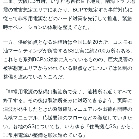
三重、大阪に3カ所。いずれも首都直下地震、南海トラフ地
震の被害想定エリアにあたり、BCPで規定する事前対応に
従って非常用電源などのハード対策を先行して推進、緊急
時オペレーションの体制を整えてきた。
一方、供給拠点となる油槽所は全国に約20カ所、コスモ石
油マーケティングが所管するSSは実に約2700カ所もある。
これらも系列BCPの対象に入っているものの、巨大災害の
被害想定エリアから外れている拠点などについては体制の
整備を進めているところだ。
「非常用電源の整備は製油所で完了、油槽所も近くすべて
終了する。その後は製油所並みに対応できるよう、実際に
津波が発生したときの避難確認マニュアルや出荷再開時の
点検マニュアル、応援要請のフローなどを徹底していきた
い。各地のSSについても、いわゆる『住民拠点SS』から、
非常用電源の整備を順次進めている」