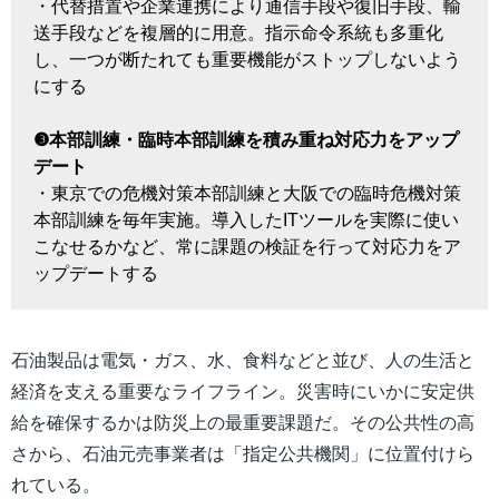
・代替措置や企業連携により通信手段や復旧手段、輸
送手段などを複層的に用意。指示命令系統も多重化
し、一つが断たれても重要機能がストップしないよう
にする
❸本部訓練・臨時本部訓練を積み重ね対応力をアップ
デート
・東京での危機対策本部訓練と大阪での臨時危機対策
本部訓練を毎年実施。導入したITツールを実際に使い
こなせるかなど、常に課題の検証を行って対応力をア
ップデートする
石油製品は電気・ガス、水、食料などと並び、人の生活と
経済を支える重要なライフライン。災害時にいかに安定供
給を確保するかは防災上の最重要課題だ。その公共性の高
さから、石油元売事業者は「指定公共機関」に位置付けら
れている。