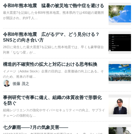
令和8年熊本地震 猛暑の被災地で熱中症を避ける
最大震度7を記録した令和8年熊本地震。熊本県内では400超の避難所
が開設され、約9千人…
令和8年熊本地震 広がるデマ、どう見分ける？
SNSとの向き合い方
28日に発生した最大震度7を記録した熊本地震では、早くも豪華寝台
列車「ななつ星」が…
構造的不確実性の拡大と対応における思考転換
イメージ（Adobe Stock）企業の目的は、企業価値の向上にある。そ
のため、将来の不確…
後藤 茂之
事例研究で有事に備え、組織の体質改善で形骸化
を防ぐ
組織レジリエンスの強化やサイバーセキュリティーの向上、サプライ
チェーンの強靭化な…
七夕豪雨――7月の気象災害――