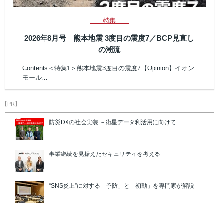
特集
2026年8月号 熊本地震 3度目の震度7／BCP見直し
の潮流
Contents＜特集1＞熊本地震3度目の震度7【Opinion】イオン
モール…
【PR】
防災DXの社会実装 －衛星データ利活用に向けて
事業継続を見据えたセキュリティを考える
“SNS炎上”に対する「予防」と「初動」を専門家が解説