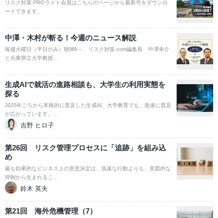
リスク対策.PROライト会員はこちらのページから最新号をダウンロ
ードできます。
中澤・木村が斬る！今週のニュース解説
毎週火曜日（平日のみ）朝9時～、リスク対策.com編集長 中澤幸介
と兵庫県立大学教授…
生成AIで就活の進路相談も、大学生の利用実態を
探る
2025年ごろから本格的に普及した生成AI。大学教育でも、急速に普及
が広がっています。…
吉野 ヒロ子
第26回 リスク管理プロセスに「追跡」を組み込
め
最も効果的なビジネス上の意思決定は、迅速な行動よりも、意図的な
抑制から生まれるこ…
鈴木 英夫
第21回 海外危機管理（7）