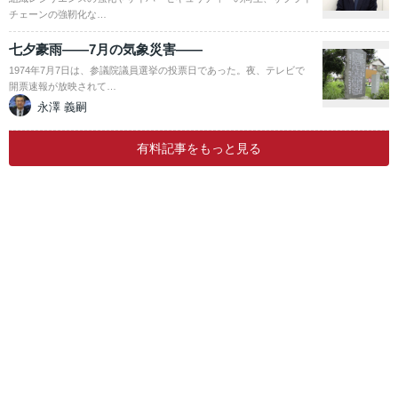
チェーンの強靭化な…
七夕豪雨――7月の気象災害――
1974年7月7日は、参議院議員選挙の投票日であった。夜、テレビで
開票速報が放映されて…
永澤 義嗣
有料記事をもっと見る