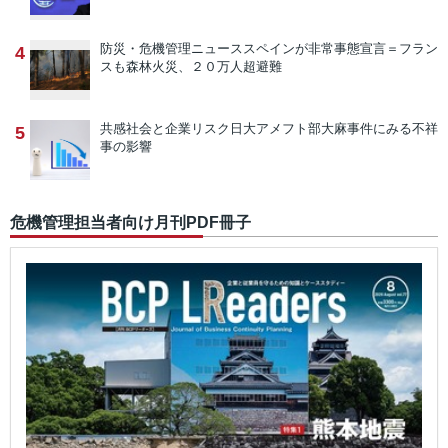
防災・危機管理ニュース
スペインが非常事態宣言＝フラン
4
スも森林火災、２０万人超避難
共感社会と企業リスク
日大アメフト部大麻事件にみる不祥
5
事の影響
危機管理担当者向け月刊PDF冊子