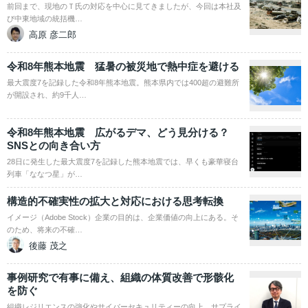
前回まで、現地のＴ氏の対応を中心に見てきましたが、今回は本社及
び中東地域の統括機…
高原 彦二郎
令和8年熊本地震 猛暑の被災地で熱中症を避ける
最大震度7を記録した令和8年熊本地震。熊本県内では400超の避難所
が開設され、約9千人…
令和8年熊本地震 広がるデマ、どう見分ける？
SNSとの向き合い方
28日に発生した最大震度7を記録した熊本地震では、早くも豪華寝台
列車「ななつ星」が…
構造的不確実性の拡大と対応における思考転換
イメージ（Adobe Stock）企業の目的は、企業価値の向上にある。そ
のため、将来の不確…
後藤 茂之
事例研究で有事に備え、組織の体質改善で形骸化
を防ぐ
組織レジリエンスの強化やサイバーセキュリティーの向上、サプライ