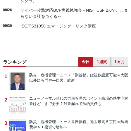
ジクラ）
08/26
サイバー攻撃対応BCP実践勉強会～NIST CSF 2.0で、止ま
らない会社をつくる～
09/30
ISO/TS31050 エマージング・リスク講座
今日
1週間
1ヵ月
ランキング
防災・危機管理ニュース
「副首都」は複数設置可能＝大阪
1
以外にも門戸―自民、維新
ニューノーマル時代の労務管理のポイント
職場の熱中症対
2
策はどこまで必要？対策漏れで法的責任も
防災・危機管理ニュース
世界債務、過去最高５京円＝防衛
3
費やＡＩ投資で増加へ