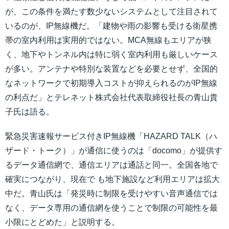
が、この条件を満たす数少ないシステムとして注目されて
いるのが、IP無線機だ。「建物や雨の影響も受ける衛星携
帯の室内利用は実用的ではない。MCA無線もエリアが狭
く、地下やトンネル内は特に弱く室内利用も厳しいケース
が多い。アンテナや特別な装置などを必要とせず、全国的
なネットワークで初期導入コストが抑えられるのがIP無線
の利点だ」とテレネット株式会社代表取締役社長の青山貴
子氏は語る。
緊急災害速報サービス付きIP無線機「HAZARD TALK（ハ
ザード・トーク）」が通信に使うのは「docomo」が提供す
るデータ通信網で、通信エリアは通話と同一。全国各地で
確実につながり、現在で も地下施設など利用エリアは拡大
中だ。青山氏は「発災時に制限を受けやすい音声通信では
なく、データ専用の通信網を使うことで制限の可能性を最
小限にとどめた」と説明する。