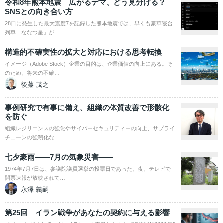
令和8年熊本地震 広がるデマ、どう見分ける？
SNSとの向き合い方
28日に発生した最大震度7を記録した熊本地震では、早くも豪華寝台
列車「ななつ星」が…
構造的不確実性の拡大と対応における思考転換
イメージ（Adobe Stock）企業の目的は、企業価値の向上にある。そ
のため、将来の不確…
後藤 茂之
事例研究で有事に備え、組織の体質改善で形骸化
を防ぐ
組織レジリエンスの強化やサイバーセキュリティーの向上、サプライ
チェーンの強靭化な…
七夕豪雨――7月の気象災害――
1974年7月7日は、参議院議員選挙の投票日であった。夜、テレビで
開票速報が放映されて…
永澤 義嗣
第25回 イラン戦争があなたの契約に与える影響