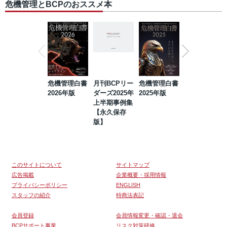
危機管理とBCPのおススメ本
危機管理白書
月刊BCPリー
危機管理白書
2023年防災・
2026年版
ダーズ2025年
2025年版
BCP・リスク
上半期事例集
マネジメント
【永久保存
事例集【永久
版】
保存版】
このサイトについて
サイトマップ
広告掲載
企業概要・採用情報
プライバシーポリシー
ENGLISH
スタッフの紹介
特商法表記
会員登録
会員情報変更・確認・退会
BCPサポート事業
リスク対策研修