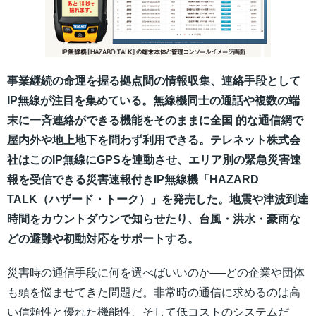
事業継続の命運を握る拠点間の情報収集、連絡手段として
IP無線が注目を集めている。無線機同士の通話や複数の端
末に一斉連絡ができる機能をそのままに全国 的な通信網で
屋内外や地上地下を問わず利用できる。テレネット株式会
社はこのIP無線にGPSを連動させ、エリア別の緊急災害速
報を受信できる災害速報付きIP無線機「HAZARD
TALK（ハザード・トーク）」を発売した。
地震や津波到達
時間をカウントダウンで知らせたり、台風・洪水・豪雨な
どの避難や初動対応をサポートする。
災害時の通信手段に何を選べばいいのか──どの企業や団体
も頭を悩ませてきた問題だ。非常時の通信に求めるのは高
い信頼性と優れた機能性、そして低コストのシステムだ