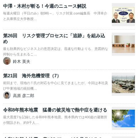
中澤・木村が斬る！今週のニュース解説
毎週火曜日（平日のみ）朝9時～、リスク対策.com編集長 中澤幸介
と兵庫県立大学教授…
第26回 リスク管理プロセスに「追跡」を組み込
め
最も効果的なビジネス上の意思決定は、迅速な行動よりも、意図的な
抑制から生まれるこ…
鈴木 英夫
第21回 海外危機管理（7）
前回まで、現地のＴ氏の対応を中心に見てきましたが、今回は本社及
び中東地域の統括機…
高原 彦二郎
令和8年熊本地震 猛暑の被災地で熱中症を避ける
最大震度7を記録した令和8年熊本地震。熊本県内では400超の避難所
が開設され、約9千人…