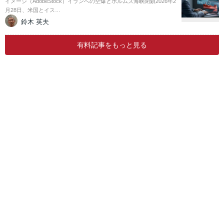
イメージ（AdobeStock）イランへの空爆とホルムズ海峡閉鎖2026年2
月28日、米国とイス…
鈴木 英夫
有料記事をもっと見る