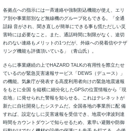
各拠点への指示には一斉連絡や強制割込機能が使え、エリ
ア別や事業部別など無線機のグループ化もできる。「全通
話録 音がされ、聞き直しが簡単にできる事も慌ただしい災
害時には必要なこと。また、通話時間に制限がなく、途切
れのない連絡もメリットの1つだが、外線への発着信やテザ
リング機能も評価頂いている」（青山氏）。
さらに事業継続の上でHAZARD TALKの有用性を際立たせ
ているのが緊急災害速報サービス「DEWS（デュース）」
の機能。気象庁が発表する高度利用者向けの緊急地震速報
をもとに全国 を縦横に細分化したGPSの位置情報から「現
在地」に発せられた警報を知らせる。これはテレネットが
新たに自社開発したシステムだ。全国各地の事業所に配 備
すれば、設定なしに災害速報を受信でき、地震や津波到達
時間をカウントダウンで知らせるため、素早い避難や防御
行動だけでなく機材や設備の保護にも先手 を打てる。今後