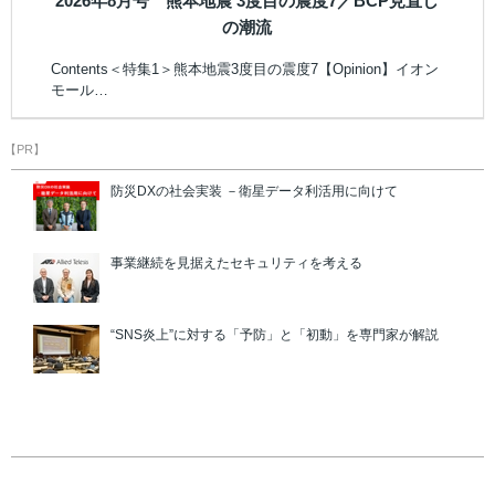
2026年8月号 熊本地震 3度目の震度7／BCP見直し
の潮流
Contents＜特集1＞熊本地震3度目の震度7【Opinion】イオン
モール…
【PR】
防災DXの社会実装 －衛星データ利活用に向けて
事業継続を見据えたセキュリティを考える
“SNS炎上”に対する「予防」と「初動」を専門家が解説