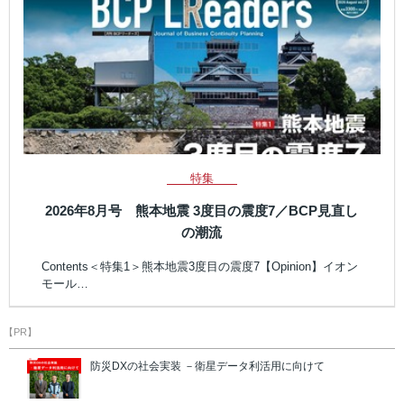
特集
2026年8月号 熊本地震 3度目の震度7／BCP見直し
の潮流
Contents＜特集1＞熊本地震3度目の震度7【Opinion】イオン
モール…
【PR】
防災DXの社会実装 －衛星データ利活用に向けて