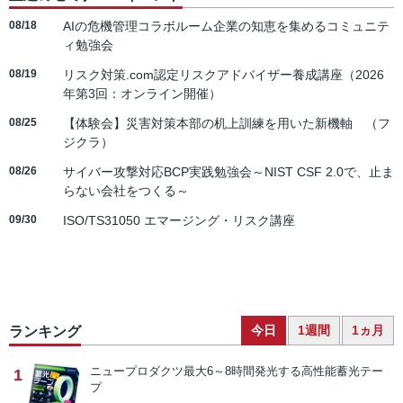
08/18
AIの危機管理コラボルーム企業の知恵を集めるコミュニテ
ィ勉強会
08/19
リスク対策.com認定リスクアドバイザー養成講座（2026
年第3回：オンライン開催）
08/25
【体験会】災害対策本部の机上訓練を用いた新機軸 （フ
ジクラ）
08/26
サイバー攻撃対応BCP実践勉強会～NIST CSF 2.0で、止ま
らない会社をつくる～
09/30
ISO/TS31050 エマージング・リスク講座
今日
1週間
1ヵ月
ランキング
ニュープロダクツ
最大6～8時間発光する高性能蓄光テー
1
プ