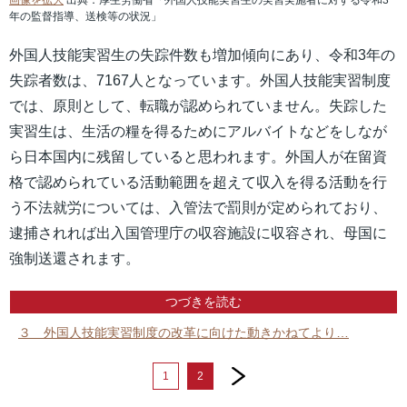
画像を拡大
出典：厚生労働省「外国人技能実習生の実習実施者に対する令和3
年の監督指導、送検等の状況」
外国人技能実習生の失踪件数も増加傾向にあり、令和3年の
失踪者数は、7167人となっています。外国人技能実習制度
では、原則として、転職が認められていません。失踪した
実習生は、生活の糧を得るためにアルバイトなどをしなが
ら日本国内に残留していると思われます。外国人が在留資
格で認められている活動範囲を超えて収入を得る活動を行
う不法就労については、入管法で罰則が定められており、
逮捕されれば出入国管理庁の収容施設に収容され、母国に
強制送還されます。
つづきを読む
３ 外国人技能実習制度の改革に向けた動きかねてより…
next
1
2