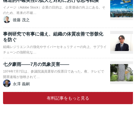
構造的不確実性の拡大と対応における思考転換
イメージ（Adobe Stock）企業の目的は、企業価値の向上にある。そ
のため、将来の不確…
後藤 茂之
事例研究で有事に備え、組織の体質改善で形骸化
を防ぐ
組織レジリエンスの強化やサイバーセキュリティーの向上、サプライ
チェーンの強靭化な…
七夕豪雨――7月の気象災害――
1974年7月7日は、参議院議員選挙の投票日であった。夜、テレビで
開票速報が放映されて…
永澤 義嗣
有料記事をもっと見る