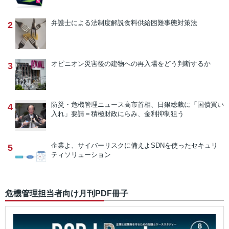
弁護士による法制度解説
食料供給困難事態対策法
2
オピニオン
災害後の建物への再入場をどう判断するか
3
防災・危機管理ニュース
高市首相、日銀総裁に「国債買い
4
入れ」要請＝積極財政にらみ、金利抑制狙う
企業よ、サイバーリスクに備えよ
SDNを使ったセキュリ
5
ティソリューション
危機管理担当者向け月刊PDF冊子