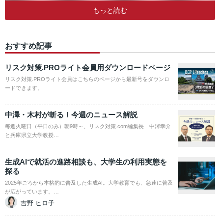
もっと読む
おすすめ記事
リスク対策.PROライト会員用ダウンロードページ
リスク対策.PROライト会員はこちらのページから最新号をダウンロ
ードできます。
中澤・木村が斬る！今週のニュース解説
毎週火曜日（平日のみ）朝9時～、リスク対策.com編集長 中澤幸介
と兵庫県立大学教授…
生成AIで就活の進路相談も、大学生の利用実態を
探る
2025年ごろから本格的に普及した生成AI。大学教育でも、急速に普及
が広がっています。…
吉野 ヒロ子