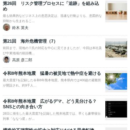
第26回 リスク管理プロセスに「追跡」を組み込
め
最も効果的なビジネス上の意思決定は、迅速な行動よりも、意図的な
抑制から生まれるこ…
鈴木 英夫
第21回 海外危機管理（7）
前回まで、現地のＴ氏の対応を中心に見てきましたが、今回は本社及
び中東地域の統括機…
高原 彦二郎
令和8年熊本地震 猛暑の被災地で熱中症を避ける
最大震度7を記録した令和8年熊本地震。熊本県内では400超の避難所
が開設され、約9千人…
令和8年熊本地震 広がるデマ、どう見分ける？
SNSとの向き合い方
28日に発生した最大震度7を記録した熊本地震では、早くも豪華寝台
列車「ななつ星」が…