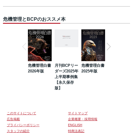
危機管理とBCPのおススメ本
危機管理白書
月刊BCPリー
危機管理白書
2023年防災・
2026年版
ダーズ2025年
2025年版
BCP・リスク
上半期事例集
マネジメント
【永久保存
事例集【永久
版】
保存版】
このサイトについて
サイトマップ
広告掲載
企業概要・採用情報
プライバシーポリシー
ENGLISH
スタッフの紹介
特商法表記