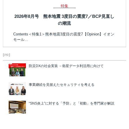
特集
2026年8月号 熊本地震 3度目の震度7／BCP見直し
の潮流
Contents＜特集1＞熊本地震3度目の震度7【Opinion】イオン
モール…
【PR】
防災DXの社会実装 －衛星データ利活用に向けて
事業継続を見据えたセキュリティを考える
“SNS炎上”に対する「予防」と「初動」を専門家が解説