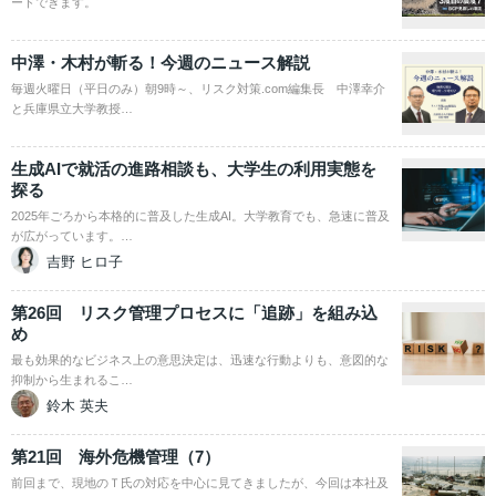
ードできます。
中澤・木村が斬る！今週のニュース解説
毎週火曜日（平日のみ）朝9時～、リスク対策.com編集長 中澤幸介
と兵庫県立大学教授…
生成AIで就活の進路相談も、大学生の利用実態を
探る
2025年ごろから本格的に普及した生成AI。大学教育でも、急速に普及
が広がっています。…
吉野 ヒロ子
第26回 リスク管理プロセスに「追跡」を組み込
め
最も効果的なビジネス上の意思決定は、迅速な行動よりも、意図的な
抑制から生まれるこ…
鈴木 英夫
第21回 海外危機管理（7）
前回まで、現地のＴ氏の対応を中心に見てきましたが、今回は本社及