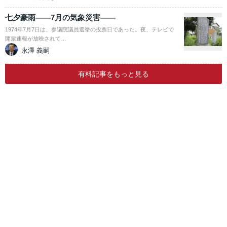
七夕豪雨――7月の気象災害――
1974年7月7日は、参議院議員選挙の投票日であった。夜、テレビで
開票速報が放映されて…
永澤 義嗣
有料記事をもっと見る