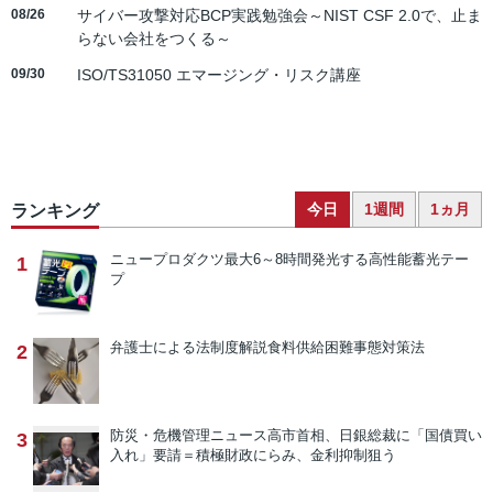
08/26
サイバー攻撃対応BCP実践勉強会～NIST CSF 2.0で、止ま
らない会社をつくる～
09/30
ISO/TS31050 エマージング・リスク講座
今日
1週間
1ヵ月
ランキング
ニュープロダクツ
最大6～8時間発光する高性能蓄光テー
1
プ
弁護士による法制度解説
食料供給困難事態対策法
2
防災・危機管理ニュース
高市首相、日銀総裁に「国債買い
3
入れ」要請＝積極財政にらみ、金利抑制狙う