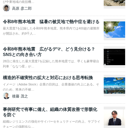
び中東地域の統括機…
高原 彦二郎
令和8年熊本地震 猛暑の被災地で熱中症を避ける
最大震度7を記録した令和8年熊本地震。熊本県内では400超の避難所
が開設され、約9千人…
令和8年熊本地震 広がるデマ、どう見分ける？
SNSとの向き合い方
28日に発生した最大震度7を記録した熊本地震では、早くも豪華寝台
列車「ななつ星」が…
構造的不確実性の拡大と対応における思考転換
イメージ（Adobe Stock）企業の目的は、企業価値の向上にある。そ
のため、将来の不確…
後藤 茂之
事例研究で有事に備え、組織の体質改善で形骸化
を防ぐ
組織レジリエンスの強化やサイバーセキュリティーの向上、サプライ
チェーンの強靭化な…