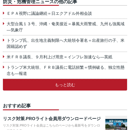
防災・危機管理ニュースの他の記事
ＥＰＡ視野に議論継続＝日エクアドル外相会談
大型台風１３号、沖縄・奄美接近＝暴風大雨警戒、九州も強風域
―気象庁
トランプ氏、出生地主義制限へ大統領令署名＝出産旅行の子、米
国籍認めず
米ＦＲＢ議長、９月利上げ用意＝インフレ加速なら―英紙
トランプ米大統領、ＦＲＢ議長に電話頻繁＝慣例破る、独立性懸
念も―報道
もっと読む
おすすめ記事
リスク対策.PROライト会員用ダウンロードページ
リスク対策.PROライト会員はこちらのページから最新号をダウンロ