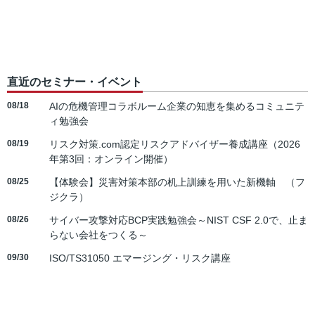
直近のセミナー・イベント
08/18
AIの危機管理コラボルーム企業の知恵を集めるコミュニテ
ィ勉強会
08/19
リスク対策.com認定リスクアドバイザー養成講座（2026
年第3回：オンライン開催）
08/25
【体験会】災害対策本部の机上訓練を用いた新機軸 （フ
ジクラ）
08/26
サイバー攻撃対応BCP実践勉強会～NIST CSF 2.0で、止ま
らない会社をつくる～
09/30
ISO/TS31050 エマージング・リスク講座