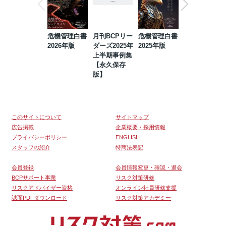
危機管理白書
月刊BCPリー
危機管理白書
2023年防災・
2026年版
ダーズ2025年
2025年版
BCP・リスク
上半期事例集
マネジメント
【永久保存
事例集【永久
版】
保存版】
このサイトについて
サイトマップ
広告掲載
企業概要・採用情報
プライバシーポリシー
ENGLISH
スタッフの紹介
特商法表記
会員登録
会員情報変更・確認・退会
BCPサポート事業
リスク対策研修
リスクアドバイザー資格
オンライン社員研修支援
誌面PDFダウンロード
リスク対策アカデミー