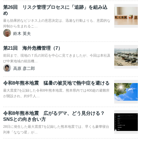
第26回 リスク管理プロセスに「追跡」を組み込
め
最も効果的なビジネス上の意思決定は、迅速な行動よりも、意図的な
抑制から生まれるこ…
鈴木 英夫
第21回 海外危機管理（7）
前回まで、現地のＴ氏の対応を中心に見てきましたが、今回は本社及
び中東地域の統括機…
高原 彦二郎
令和8年熊本地震 猛暑の被災地で熱中症を避ける
最大震度7を記録した令和8年熊本地震。熊本県内では400超の避難所
が開設され、約9千人…
令和8年熊本地震 広がるデマ、どう見分ける？
SNSとの向き合い方
28日に発生した最大震度7を記録した熊本地震では、早くも豪華寝台
列車「ななつ星」が…