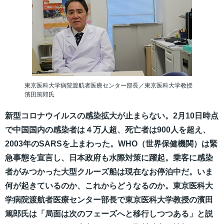
東京医科大学病院渡航者医療センター部長／東京医科大学教授
濱田篤郎氏
新型コロナウイルスの感染拡大が止まらない。2月10日時点
で中国国内の感染者は４万人超、死亡者は900人を超え、
2003年のSARSを上まわった。WHO（世界保健機関）は緊
急事態を宣言し、日本政府も水際対策に躍起。乗客に感染
者がみつかった大型クルーズ船は現在なお停泊中だ。いま
何が起きているのか、これからどうなるのか。東京医科大
学病院渡航者医療センター部長で東京医科大学教授の濱田
篤郎氏は「局面は次のフェーズへと移行しつつある」と説