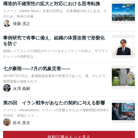
構造的不確実性の拡大と対応における思考転換
イメージ（Adobe Stock）企業の目的は、企業価値の向上にある。そ
のため、将来の不確…
後藤 茂之
事例研究で有事に備え、組織の体質改善で形骸化
を防ぐ
組織レジリエンスの強化やサイバーセキュリティーの向上、サプライ
チェーンの強靭化な…
七夕豪雨――7月の気象災害――
1974年7月7日は、参議院議員選挙の投票日であった。夜、テレビで
開票速報が放映されて…
永澤 義嗣
第25回 イラン戦争があなたの契約に与える影響
イメージ（AdobeStock）イランへの空爆とホルムズ海峡閉鎖2026年2
月28日、米国とイス…
鈴木 英夫
有料記事をもっと見る