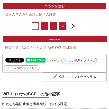
つづきを読む
収束の見込みと東京五輪への影響
next
1
2
3
4
keyword
感染症
新型コロナウイルス
新型肺炎
濱田篤郎
e-mail
投稿・コメント全文を見る
WITHコロナのBCP の他の記事
進む感染防止策と事業継続における課題