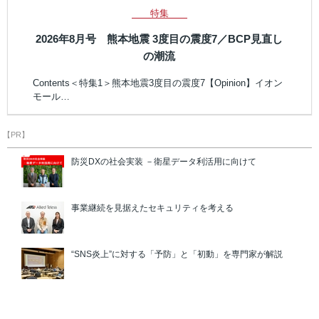
特集
2026年8月号 熊本地震 3度目の震度7／BCP見直し
の潮流
Contents＜特集1＞熊本地震3度目の震度7【Opinion】イオン
モール…
【PR】
防災DXの社会実装 －衛星データ利活用に向けて
事業継続を見据えたセキュリティを考える
“SNS炎上”に対する「予防」と「初動」を専門家が解説