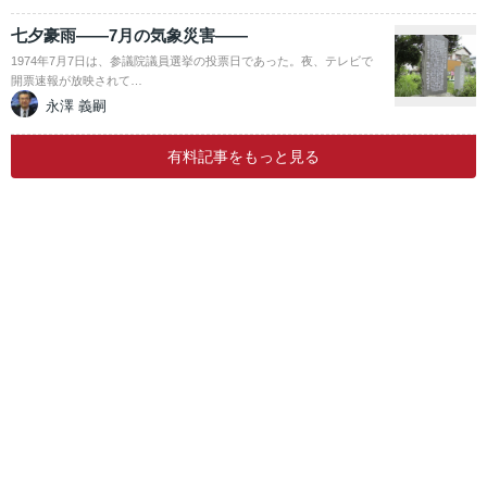
七夕豪雨――7月の気象災害――
1974年7月7日は、参議院議員選挙の投票日であった。夜、テレビで
開票速報が放映されて…
永澤 義嗣
有料記事をもっと見る