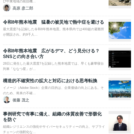
び中東地域の統括機…
高原 彦二郎
令和8年熊本地震 猛暑の被災地で熱中症を避ける
最大震度7を記録した令和8年熊本地震。熊本県内では400超の避難所
が開設され、約9千人…
令和8年熊本地震 広がるデマ、どう見分ける？
SNSとの向き合い方
28日に発生した最大震度7を記録した熊本地震では、早くも豪華寝台
列車「ななつ星」が…
構造的不確実性の拡大と対応における思考転換
イメージ（Adobe Stock）企業の目的は、企業価値の向上にある。そ
のため、将来の不確…
後藤 茂之
事例研究で有事に備え、組織の体質改善で形骸化
を防ぐ
組織レジリエンスの強化やサイバーセキュリティーの向上、サプライ
チェーンの強靭化な…