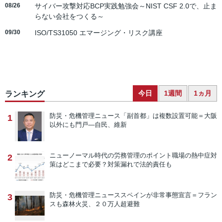
08/26
サイバー攻撃対応BCP実践勉強会～NIST CSF 2.0で、止ま
らない会社をつくる～
09/30
ISO/TS31050 エマージング・リスク講座
今日
1週間
1ヵ月
ランキング
防災・危機管理ニュース
「副首都」は複数設置可能＝大阪
1
以外にも門戸―自民、維新
ニューノーマル時代の労務管理のポイント
職場の熱中症対
2
策はどこまで必要？対策漏れで法的責任も
防災・危機管理ニュース
スペインが非常事態宣言＝フラン
3
スも森林火災、２０万人超避難