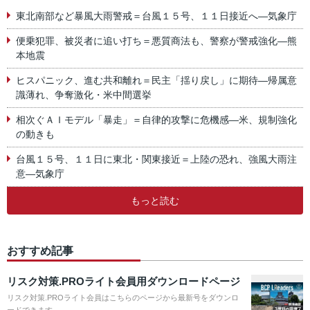
東北南部など暴風大雨警戒＝台風１５号、１１日接近へ―気象庁
便乗犯罪、被災者に追い打ち＝悪質商法も、警察が警戒強化―熊
本地震
ヒスパニック、進む共和離れ＝民主「揺り戻し」に期待―帰属意
識薄れ、争奪激化・米中間選挙
相次ぐＡＩモデル「暴走」＝自律的攻撃に危機感―米、規制強化
の動きも
台風１５号、１１日に東北・関東接近＝上陸の恐れ、強風大雨注
意―気象庁
もっと読む
おすすめ記事
リスク対策.PROライト会員用ダウンロードページ
リスク対策.PROライト会員はこちらのページから最新号をダウンロ