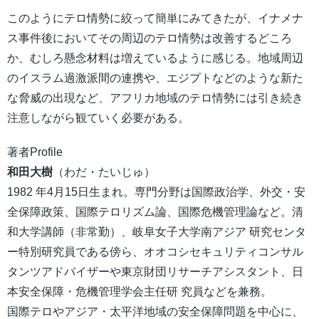
このようにテロ情勢に絞って簡単にみてきたが、イナメナ
ス事件後においてその周辺のテロ情勢は改善するどころ
か、むしろ懸念材料は増えているように感じる。地域周辺
のイスラム過激派間の連携や、エジプトなどのような新た
な脅威の出現など、アフリカ地域のテロ情勢には引き続き
注意しながら観ていく必要がある。
著者Profile
和田大樹
（わだ・たいじゅ）
1982 年4月15日生まれ。専門分野は国際政治学、外交・安
全保障政策、国際テロリズム論、国際危機管理論など。清
和大学講師（非常勤）、岐阜女子大学南アジア 研究センタ
ー特別研究員である傍ら、オオコシセキュリティコンサル
タンツアドバイザーや東京財団リサーチアシスタント、日
本安全保障・危機管理学会主任研 究員などを兼務。
国際テロやアジア・太平洋地域の安全保障問題を中心に、