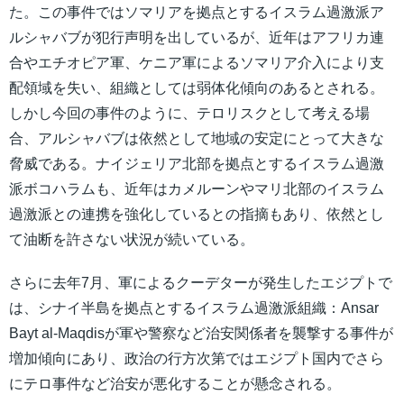
た。この事件ではソマリアを拠点とするイスラム過激派ア
ルシャバブが犯行声明を出しているが、近年はアフリカ連
合やエチオピア軍、ケニア軍によるソマリア介入により支
配領域を失い、組織としては弱体化傾向のあるとされる。
しかし今回の事件のように、テロリスクとして考える場
合、アルシャバブは依然として地域の安定にとって大きな
脅威である。ナイジェリア北部を拠点とするイスラム過激
派ボコハラムも、近年はカメルーンやマリ北部のイスラム
過激派との連携を強化しているとの指摘もあり、依然とし
て油断を許さない状況が続いている。
さらに去年7月、軍によるクーデターが発生したエジプトで
は、シナイ半島を拠点とするイスラム過激派組織：Ansar
Bayt al-Maqdisが軍や警察など治安関係者を襲撃する事件が
増加傾向にあり、政治の行方次第ではエジプト国内でさら
にテロ事件など治安が悪化することが懸念される。