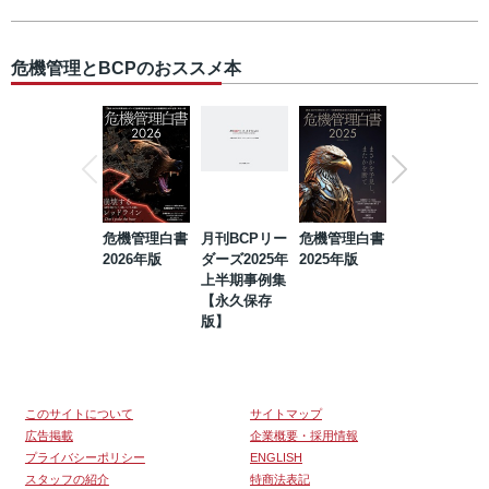
危機管理とBCPのおススメ本
危機管理白書
月刊BCPリー
危機管理白書
2023年防災・
2026年版
ダーズ2025年
2025年版
BCP・リスク
上半期事例集
マネジメント
【永久保存
事例集【永久
版】
保存版】
このサイトについて
サイトマップ
広告掲載
企業概要・採用情報
プライバシーポリシー
ENGLISH
スタッフの紹介
特商法表記