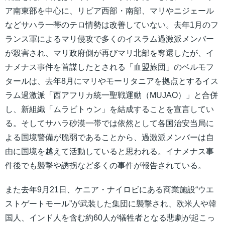
ア南東部を中心に、リビア西部・南部、マリやニジェール
などサハラ一帯のテロ情勢は改善していない。去年1月のフ
ランス軍によるマリ侵攻で多くのイスラム過激派メンバー
が殺害され、マリ政府側が再びマリ北部を奪還したが、イ
ナメナス事件を首謀したとされる「血盟旅団」のベルモフ
タールは、去年8月にマリやモーリタニアを拠点とするイス
ラム過激派「西アフリカ統一聖戦運動（MUJAO）」と合併
し、新組織「ムラビトゥン」を結成することを宣言してい
る。そしてサハラ砂漠一帯では依然として各国治安当局に
よる国境警備が脆弱であることから、過激派メンバーは自
由に国境を越えて活動していると思われる。イナメナス事
件後でも襲撃や誘拐など多くの事件が報告されている。
また去年9月21日、ケニア・ナイロビにある商業施設“ウエ
ストゲートモール”が武装した集団に襲撃され、欧米人や韓
国人、インド人を含む約60人が犠牲者となる悲劇が起こっ