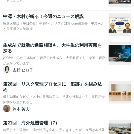
ードできます。
中澤・木村が斬る！今週のニュース解説
毎週火曜日（平日のみ）朝9時～、リスク対策.com編集長 中澤幸介
と兵庫県立大学教授…
生成AIで就活の進路相談も、大学生の利用実態を
探る
2025年ごろから本格的に普及した生成AI。大学教育でも、急速に普及
が広がっています。…
吉野 ヒロ子
第26回 リスク管理プロセスに「追跡」を組み込
め
最も効果的なビジネス上の意思決定は、迅速な行動よりも、意図的な
抑制から生まれるこ…
鈴木 英夫
第21回 海外危機管理（7）
前回まで、現地のＴ氏の対応を中心に見てきましたが、今回は本社及