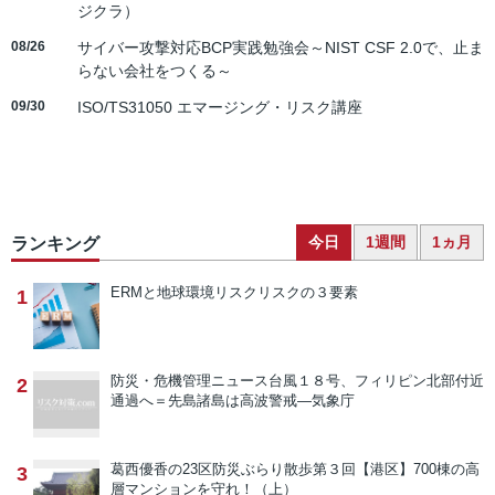
ジクラ）
08/26
サイバー攻撃対応BCP実践勉強会～NIST CSF 2.0で、止ま
らない会社をつくる～
09/30
ISO/TS31050 エマージング・リスク講座
今日
1週間
1ヵ月
ランキング
ERMと地球環境リスク
リスクの３要素
1
防災・危機管理ニュース
台風１８号、フィリピン北部付近
2
通過へ＝先島諸島は高波警戒―気象庁
葛西優香の23区防災ぶらり散歩
第３回【港区】700棟の高
3
層マンションを守れ！（上）