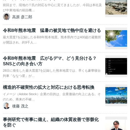
前回まで、現地のＴ氏の対応を中心に見てきましたが、今回は本社及
び中東地域の統括機…
高原 彦二郎
令和8年熊本地震 猛暑の被災地で熱中症を避ける
最大震度7を記録した令和8年熊本地震。熊本県内では400超の避難所
が開設され、約9千人…
令和8年熊本地震 広がるデマ、どう見分ける？
SNSとの向き合い方
28日に発生した最大震度7を記録した熊本地震では、早くも豪華寝台
列車「ななつ星」が…
構造的不確実性の拡大と対応における思考転換
イメージ（Adobe Stock）企業の目的は、企業価値の向上にある。そ
のため、将来の不確…
後藤 茂之
事例研究で有事に備え、組織の体質改善で形骸化
を防ぐ