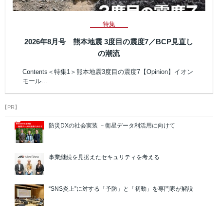
特集
2026年8月号 熊本地震 3度目の震度7／BCP見直し
の潮流
Contents＜特集1＞熊本地震3度目の震度7【Opinion】イオン
モール…
【PR】
防災DXの社会実装 －衛星データ利活用に向けて
事業継続を見据えたセキュリティを考える
“SNS炎上”に対する「予防」と「初動」を専門家が解説