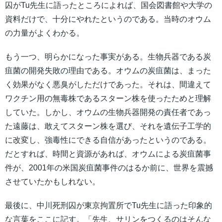
囚がTu先生に語ったところによれば、国会図書館や大学の
資料だけで、十分にやれたというのである。当時のオウム
の力量がよくわかる。
もう一つ、明らかになった事実がある。生物兵器である炭
疽菌の開発失敗の理由である。オウムの炭疽菌は、まった
く効果がなく悪臭がしただけであった。それは、間違えて
ワクチン用の無毒株であるスターン株を使ったためと理解
していた。しかし、オウムの生物兵器開発の責任者であっ
た遠藤は、敢えてスターン株を選び、それを遺伝子工学的
に改変し、強毒性にできる自信があったというのである。
だとすれば、時間と資源があれば、オウムによる炭疽菌事
件が、2001年の米国炭疽菌事件のはるか前に、世界を震撼
させていたかもしれない。
最後に、中川死刑囚が東京拘置所でTu先生に語った印象的
な言葉をここに記す。「先生、サリンをつくるのはそんな