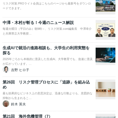
リスク対策.PROライト会員はこちらのページから最新号をダウンロ
ードできます。
中澤・木村が斬る！今週のニュース解説
毎週火曜日（平日のみ）朝9時～、リスク対策.com編集長 中澤幸介
と兵庫県立大学教授…
生成AIで就活の進路相談も、大学生の利用実態を
探る
2025年ごろから本格的に普及した生成AI。大学教育でも、急速に普及
が広がっています。…
吉野 ヒロ子
第26回 リスク管理プロセスに「追跡」を組み込
め
最も効果的なビジネス上の意思決定は、迅速な行動よりも、意図的な
抑制から生まれるこ…
鈴木 英夫
第21回 海外危機管理（7）