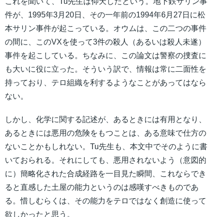
これを聞いて、Tu先生は仰天したという。地下鉄サリン事
件が、1995年3月20日、その一年前の1994年6月27日に松
本サリン事件が起こっている。オウムは、この二つの事件
の間に、このVXを使って3件の殺人（あるいは殺人未遂）
事件を起こしている。ちなみに、この論文は警察の捜査に
も大いに役に立った。そういう訳で、情報は常に二面性を
持っており、テロ組織を利するようなことがあってはなら
ない。
しかし、化学に関する記述が、あるときには有用となり、
あるときには悪用の危険をもつことは、ある意味で仕方の
ないことかもしれない。Tu先生も、本文中でそのように書
いておられる。それにしても、悪用されないよう（意図的
に）簡略化された合成経路を一目見た瞬間、これならでき
ると直感した土屋の能力というのは感嘆すべきものであ
る。惜しむらくは、その能力をテロではなく創造に使って
欲しかったと思う。