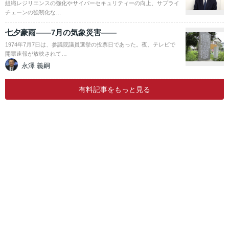
組織レジリエンスの強化やサイバーセキュリティーの向上、サプライ
チェーンの強靭化な…
七夕豪雨――7月の気象災害――
1974年7月7日は、参議院議員選挙の投票日であった。夜、テレビで
開票速報が放映されて…
永澤 義嗣
有料記事をもっと見る