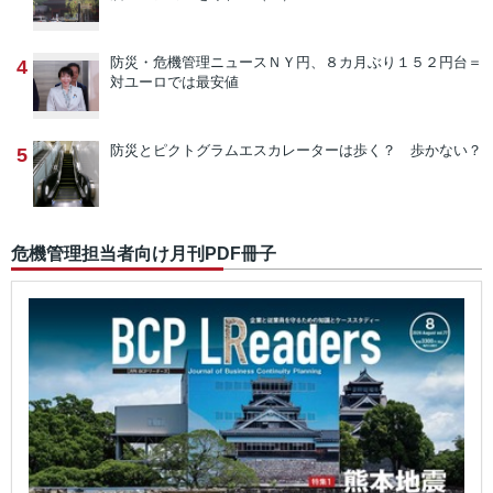
防災・危機管理ニュース
ＮＹ円、８カ月ぶり１５２円台＝
4
対ユーロでは最安値
防災とピクトグラム
エスカレーターは歩く？ 歩かない？
5
危機管理担当者向け月刊PDF冊子