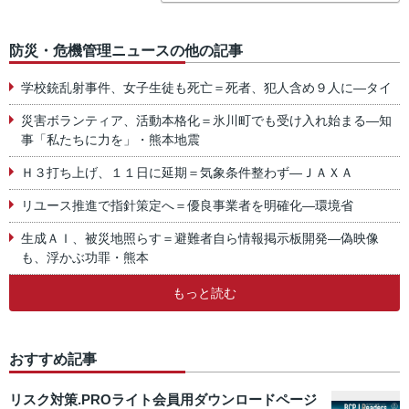
防災・危機管理ニュースの他の記事
学校銃乱射事件、女子生徒も死亡＝死者、犯人含め９人に―タイ
災害ボランティア、活動本格化＝氷川町でも受け入れ始まる―知
事「私たちに力を」・熊本地震
Ｈ３打ち上げ、１１日に延期＝気象条件整わず―ＪＡＸＡ
リユース推進で指針策定へ＝優良事業者を明確化―環境省
生成ＡＩ、被災地照らす＝避難者自ら情報掲示板開発―偽映像
も、浮かぶ功罪・熊本
もっと読む
おすすめ記事
リスク対策.PROライト会員用ダウンロードページ