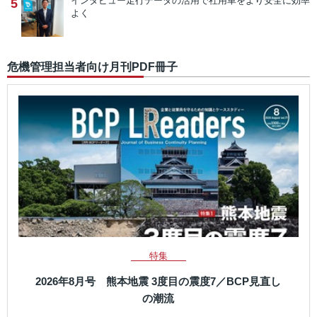
インタビュー
走行データの活用で社用車をより安全に効率
5
よく
危機管理担当者向け月刊PDF冊子
特集
2026年8月号 熊本地震 3度目の震度7／BCP見直し
の潮流