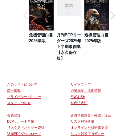
危機管理白書
月刊BCPリー
危機管理白書
2023年防災・
2026年版
ダーズ2025年
2025年版
BCP・リスク
上半期事例集
マネジメント
【永久保存
事例集【永久
版】
保存版】
このサイトについて
サイトマップ
広告掲載
企業概要・採用情報
プライバシーポリシー
ENGLISH
スタッフの紹介
特商法表記
会員登録
会員情報変更・確認・退会
BCPサポート事業
リスク対策研修
リスクアドバイザー資格
オンライン社員研修支援
誌面PDFダウンロード
リスク対策アカデミー