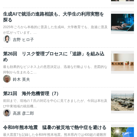
生成AIで就活の進路相談も、大学生の利用実態を
探る
2025年ごろから本格的に普及した生成AI。大学教育でも、急速に普及
が広がっています。…
吉野 ヒロ子
第26回 リスク管理プロセスに「追跡」を組み込
め
最も効果的なビジネス上の意思決定は、迅速な行動よりも、意図的な
抑制から生まれるこ…
鈴木 英夫
第21回 海外危機管理（7）
前回まで、現地のＴ氏の対応を中心に見てきましたが、今回は本社及
び中東地域の統括機…
高原 彦二郎
令和8年熊本地震 猛暑の被災地で熱中症を避ける
最大震度7を記録した令和8年熊本地震。熊本県内では400超の避難所