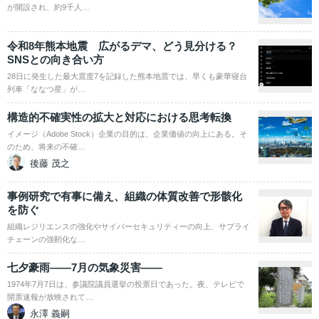
が開設され、約9千人…
令和8年熊本地震 広がるデマ、どう見分ける？
SNSとの向き合い方
28日に発生した最大震度7を記録した熊本地震では、早くも豪華寝台
列車「ななつ星」が…
構造的不確実性の拡大と対応における思考転換
イメージ（Adobe Stock）企業の目的は、企業価値の向上にある。そ
のため、将来の不確…
後藤 茂之
事例研究で有事に備え、組織の体質改善で形骸化
を防ぐ
組織レジリエンスの強化やサイバーセキュリティーの向上、サプライ
チェーンの強靭化な…
七夕豪雨――7月の気象災害――
1974年7月7日は、参議院議員選挙の投票日であった。夜、テレビで
開票速報が放映されて…
永澤 義嗣