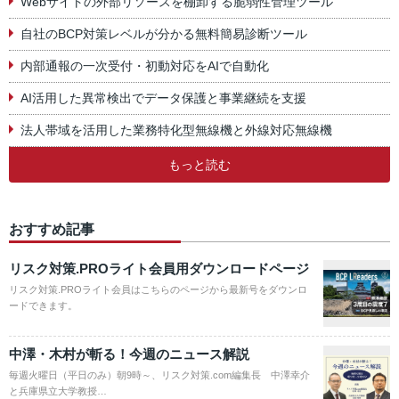
Webサイトの外部リソースを棚卸する脆弱性管理ツール
自社のBCP対策レベルが分かる無料簡易診断ツール
内部通報の一次受付・初動対応をAIで自動化
AI活用した異常検出でデータ保護と事業継続を支援
法人帯域を活用した業務特化型無線機と外線対応無線機
もっと読む
おすすめ記事
リスク対策.PROライト会員用ダウンロードページ
リスク対策.PROライト会員はこちらのページから最新号をダウンロ
ードできます。
中澤・木村が斬る！今週のニュース解説
毎週火曜日（平日のみ）朝9時～、リスク対策.com編集長 中澤幸介
と兵庫県立大学教授…