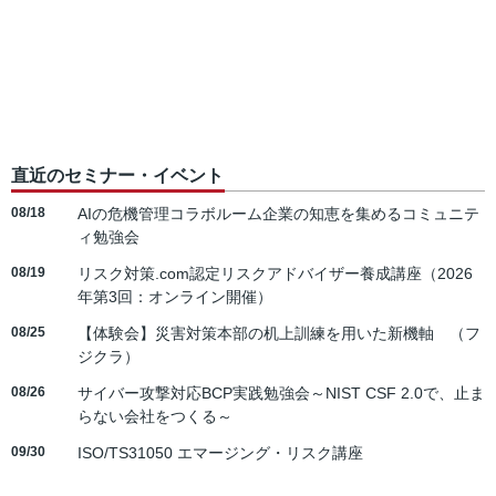
直近のセミナー・イベント
08/18
AIの危機管理コラボルーム企業の知恵を集めるコミュニテ
ィ勉強会
08/19
リスク対策.com認定リスクアドバイザー養成講座（2026
年第3回：オンライン開催）
08/25
【体験会】災害対策本部の机上訓練を用いた新機軸 （フ
ジクラ）
08/26
サイバー攻撃対応BCP実践勉強会～NIST CSF 2.0で、止ま
らない会社をつくる～
09/30
ISO/TS31050 エマージング・リスク講座