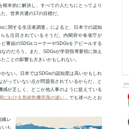
を根本的に解決し、すべての人たちにとってより
た、世界共通の17の目標だ。
DGsに関する生活者調査」によると、日本での認知
からも注目されているそうだ。内閣府や各省庁が
ビ番組のSDGsコーナーやSDGsをアピールする
なのだろう。また、SDGsが学習指導要領に加え
ったことの影響も大きいかもしれない。
かない。日本ではSDGsの認知度は高いかもしれ
ながっていない点が問題視されているからだ。と
【P
機感が乏しく、どこか他人事のように捉えている
代間における気候危機意識の違い」
でも述べたとお
組織レ
ないも