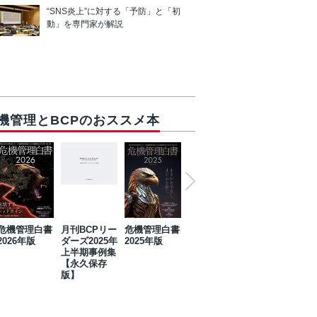
“SNS炎上”に対する「予防」と「初
動」を専門家が解説
機管理とBCPのおススメ本
危機管理白書
月刊BCPリー
危機管理白書
2023年防災・
危機管理白書
2026年版
ダーズ2025年
2025年版
BCP・リスク
2024年版
上半期事例集
マネジメント
【永久保存
事例集【永久
版】
保存版】