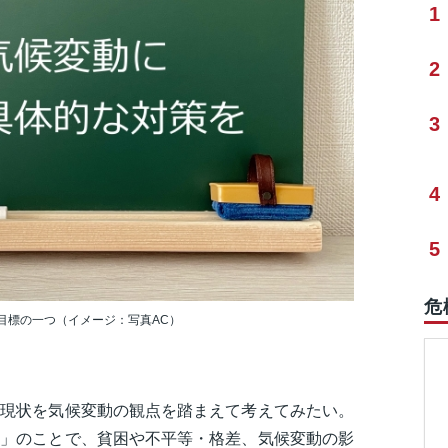
1
2
3
4
5
危
の目標の一つ（イメージ：写真AC）
の現状を気候変動の観点を踏まえて考えてみたい。
標」のことで、貧困や不平等・格差、気候変動の影