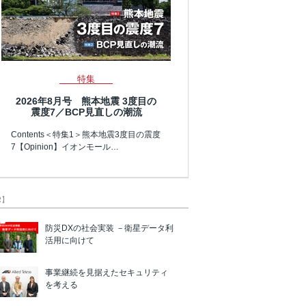
特集
2026年8月号 熊本地震 3度目の
震度7／BCP見直しの潮流
Contents＜特集1＞熊本地震3度目の震度
7【Opinion】イオンモール…
R】
防災DXの社会実装 －衛星データ利
活用に向けて
事業継続を見据えたセキュリティ
を考える