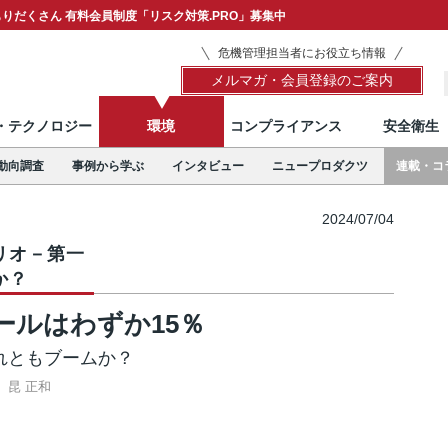
りだくさん 有料会員制度「リスク対策.PRO」募集中
危機管理担当者にお役立ち情報
メルマガ・会員登録のご案内
T・テクノロジー
環境
コンプライアンス
安全衛生
動向調査
事例から学ぶ
インタビュー
ニュープロダクツ
連載・コ
2024/07/04
リオ－第一
か？
ールはわずか15％
それともブームか？
昆 正和