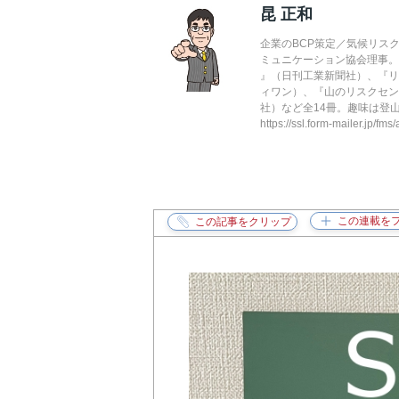
昆 正和
企業のBCP策定／気候リス
ミュニケーション協会理事。
』（日刊工業新聞社）、『リ
ィワン）、『山のリスクセン
社）など全14冊。趣味は登山と読書。・
https://ssl.form-mailer.