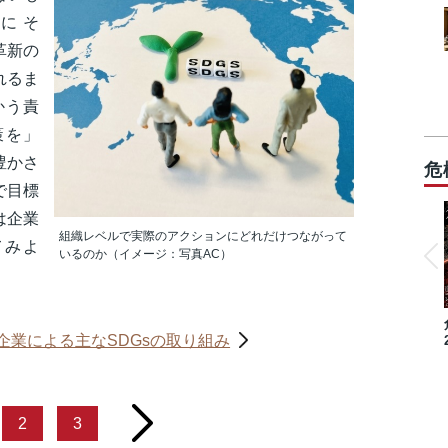
に そ
革新の
れるま
かう責
策を」
豊かさ
危
で目標
は企業
組織レベルで実際のアクションにどれだけつながって
てみよ
いるのか（イメージ：写真AC）
企業による主なSDGsの取り組み
next
2
3