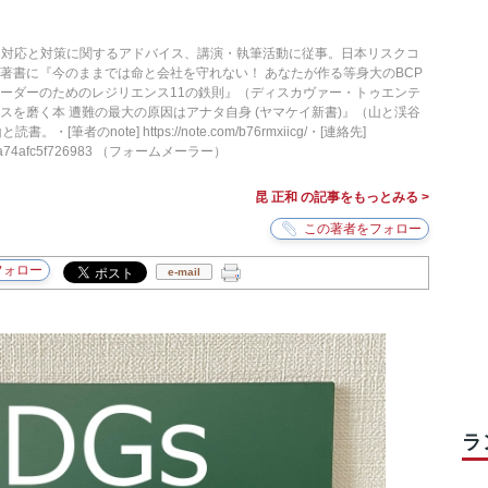
ク対応と対策に関するアドバイス、講演・執筆活動に従事。日本リスクコ
著書に『今のままでは命と会社を守れない！ あなたが作る等身大のBCP
ーダーのためのレジリエンス11の鉄則』（ディスカヴァー・トゥエンテ
スを磨く本 遭難の最大の原因はアナタ自身 (ヤマケイ新書)』（山と渓谷
[筆者のnote] https://note.com/b76rmxiicg/・[連絡先]
jp/fms/a74afc5f726983 （フォームメーラー）
昆 正和 の記事をもっとみる >
e-mail
ラ