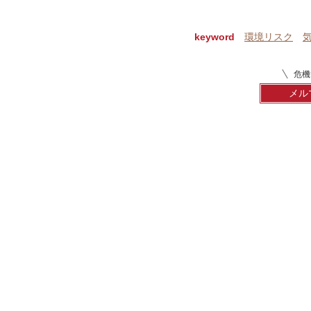
keyword
環境リスク
危機
メル