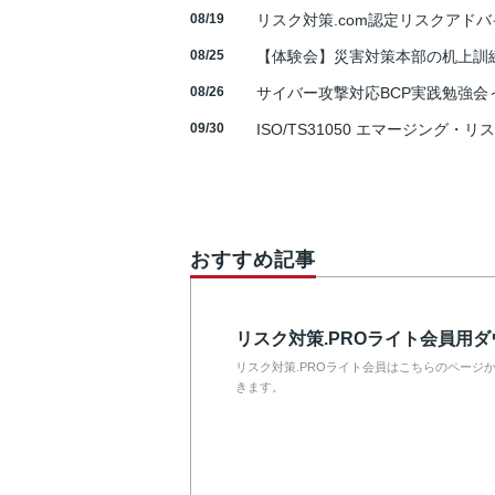
08/19
リスク対策.com認定リスクアドバ
08/25
【体験会】災害対策本部の机上訓
08/26
サイバー攻撃対応BCP実践勉強会～N
09/30
ISO/TS31050 エマージング・リ
おすすめ記事
リスク対策.PROライト会員用
リスク対策.PROライト会員はこちらのページ
きます。