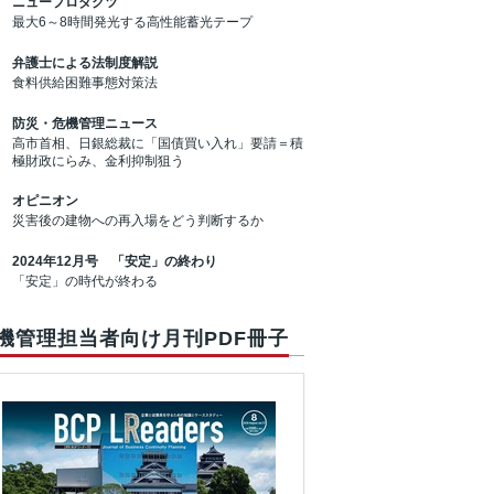
ニュープロダクツ
最大6～8時間発光する高性能蓄光テープ
弁護士による法制度解説
食料供給困難事態対策法
防災・危機管理ニュース
高市首相、日銀総裁に「国債買い入れ」要請＝積
極財政にらみ、金利抑制狙う
オピニオン
災害後の建物への再入場をどう判断するか
2024年12月号 「安定」の終わり
「安定」の時代が終わる
機管理担当者向け月刊PDF冊子