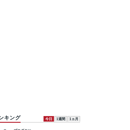
ンキング
今日
1週間
1ヵ月