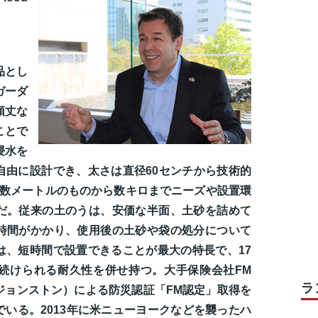
品とし
ガーダ
頑丈な
ことで
浸水を
自由に設計でき、太さは直径60センチから技術的
も数メートルのものから数キロまでニーズや設置環
だ。従来の土のうは、安価な半面、土砂を詰めて
時間がかかり、使用後の土砂や袋の処分について
は、短時間で設置できることが最大の特長で、17
続けられる耐久性を併せ持つ。大手保険会社FM
ラ
州ジョンストン）による防災認証「FM認定」取得を
いる。2013年に米ニューヨークなどを襲ったハ