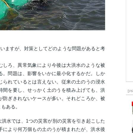
ていますが、対策としてどのような問題があると考
むしろ、異常気象により今後は大洪水のような被
る。問題は、影響をいかに最小化するかだ。しか
じられているとは言えない。従来の土のうの浸水
時間を要し、せっかく土のうを積み上げても、洪
【P
が防ぎきれないケースが多い。それどころか、被
ともある。
大洪水では、1つの災害が別の災害を引き起こした
手により何万個もの土のうが積まれたが、洪水後