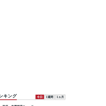
ンキング
今日
1週間
1ヵ月