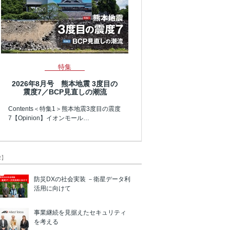
特集
2026年8月号 熊本地震 3度目の
震度7／BCP見直しの潮流
Contents＜特集1＞熊本地震3度目の震度
7【Opinion】イオンモール…
R】
防災DXの社会実装 －衛星データ利
活用に向けて
事業継続を見据えたセキュリティ
を考える