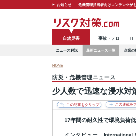
お知らせ
危機管理担当者向けコンテンツがも
自然災害
事故・テロ
I
ニュース解説
最新ニュース一覧
企業の
HOME
防災・危機管理ニュース
少人数で迅速な浸水対
17年間の耐久性で環境負荷
インタビュー International F