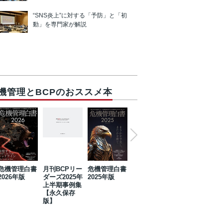
“SNS炎上”に対する「予防」と「初
動」を専門家が解説
機管理とBCPのおススメ本
危機管理白書
月刊BCPリー
危機管理白書
2023年防災・
危機管理白書
2026年版
ダーズ2025年
2025年版
BCP・リスク
2024年版
上半期事例集
マネジメント
【永久保存
事例集【永久
版】
保存版】