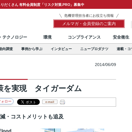
りだくさん 有料会員制度「リスク対策.PRO」募集中
危機管理担当者にお役立ち情報
メルマガ・会員登録のご案内
T・テクノロジー
環境
コンプライアンス
安全衛生
動向調査
事例から学ぶ
インタビュー
ニュープロダクツ
連載・コ
2014/06/09
策を実現 タイガーダム
e-mail
低減・コストメリットも追及
lood