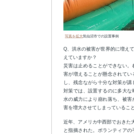
写真を拡大
気仙沼市での設置事例
Q
、洪水の被害が世界的に増え
えていますか？
災害は止めることができない。
害が増えることが懸念されてい
し、残念ながら十分な対策が講
対策では、設置するのに多大な
水の威力により崩れ落ち、被害
害を増大させてしまっているこ
近年、アメリカ中西部でおきた
と指摘された。ボランティアの