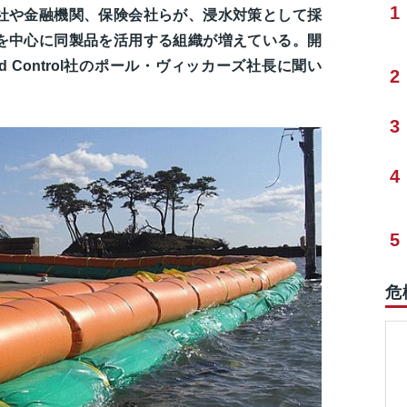
1
社や金融機関、保険会社らが、浸水対策として採
を中心に同製品を活用する組織が増えている。開
Flood Control社のポール・ヴィッカーズ社長に聞い
2
3
4
5
危