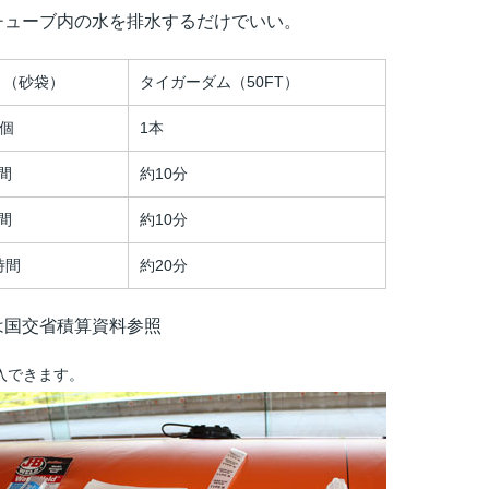
チューブ内の水を排水するだけでいい。
う（砂袋）
タイガーダム（50FT）
0個
1本
間
約10分
間
約10分
時間
約20分
省積算資料参照
入できます。