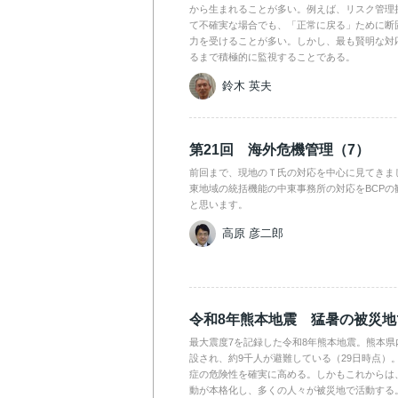
から生まれることが多い。例えば、リスク管理
て不確実な場合でも、「正常に戻る」ために断
力を受けることが多い。しかし、最も賢明な対
るまで積極的に監視することである。
鈴木 英夫
第21回 海外危機管理（7）
前回まで、現地のＴ氏の対応を中心に見てきま
東地域の統括機能の中東事務所の対応をBCPの
と思います。
高原 彦二郎
令和8年熊本地震 猛暑の被災
最大震度7を記録した令和8年熊本地震。熊本県
設され、約9千人が避難している（29日時点）
症の危険性を確実に高める。しかもこれからは
動が本格化し、多くの人々が被災地で活動する