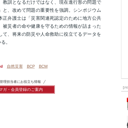
、教訓となるだけではなく、現在進行形の問題で
」と、改めて問題の重要性を強調。シンポジウム
本正弁護士は「災害関連死認定のために地方公共
、被災者の命や健康を守るための情報が詰まった
して、将来の防災や人命救助に役立てるデータを
いる。
rd
自然災害
BCP
BCM
管理担当者にお役立ち情報
【P
マガ・会員登録のご案内