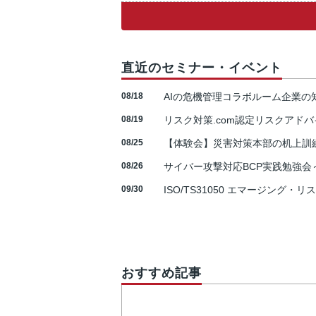
直近のセミナー・イベント
08/18
AIの危機管理コラボルーム企業
08/19
リスク対策.com認定リスクアドバ
08/25
【体験会】災害対策本部の机上訓
08/26
サイバー攻撃対応BCP実践勉強会～N
09/30
ISO/TS31050 エマージング・リ
おすすめ記事