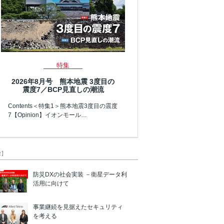
特集
2026年8月号 熊本地震 3度目の
震度7／BCP見直しの潮流
Contents＜特集1＞熊本地震3度目の震度
7【Opinion】イオンモール…
R】
防災DXの社会実装 －衛星データ利
活用に向けて
事業継続を見据えたセキュリティ
を考える