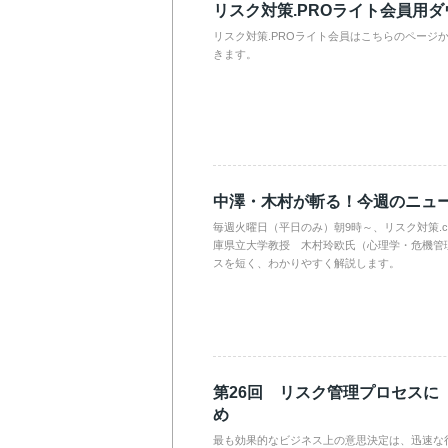
リスク対策.PROライト会員用
リスク対策.PROライト会員はこちらのページ
きます。
中澤・木村が斬る！今週のニュ
毎週火曜日（平日のみ）朝9時～、リスク対策.
庫県立大学教授 木村玲欧氏（心理学・危機管
スを短く、わかりやすく解説します。
第26回 リスク管理プロセスに
め
最も効果的なビジネス上の意思決定は、迅速な