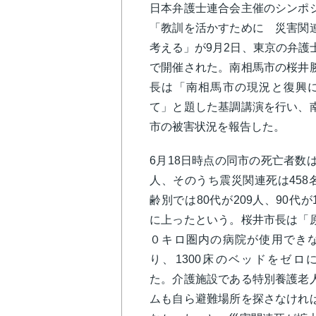
日本弁護士連合会主催のシンポ
「教訓を活かすために 災害関
考える」が9月2日、東京の弁護
で開催された。南相馬市の桜井
長は「南相馬市の現況と復興
て」と題した基調講演を行い、
市の被害状況を報告した。
6月18日時点の同市の死亡者数は1
人、そのうち震災関連死は458
齢別では80代が209人、90代が1
に上ったという。桜井市長は「
０キロ圏内の病院が使用でき
り、1300床のベッドをゼロ
た。介護施設である特別養護老
ムも自ら避難場所を探さなけれ