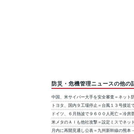
防災・危機管理ニュースの他の
中国、米サイバー大手を安全審査＝ネット
トヨタ、国内９工場停止＝台風１３号接近
ドイツ、６月熱波で９６００人死亡＝冷房
米メタのＡＩも他社攻撃＝設定ミスでネッ
月内に再開見通し公表＝九州新幹線の熊本