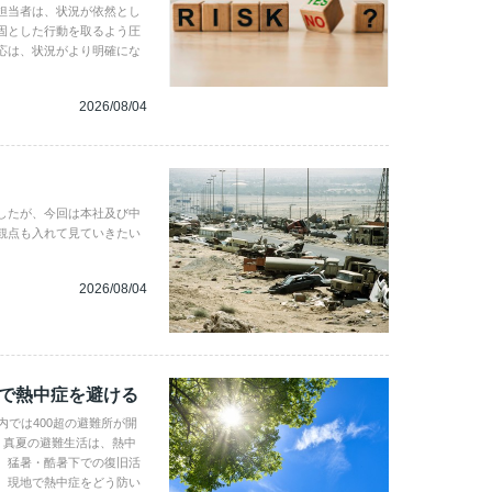
担当者は、状況が依然とし
固とした行動を取るよう圧
応は、状況がより明確にな
2026/08/04
したが、今回は本社及び中
観点も入れて見ていきたい
2026/08/04
地で熱中症を避ける
内では400超の避難所が開
。真夏の避難生活は、熱中
、猛暑・酷暑下での復旧活
。現地で熱中症をどう防い