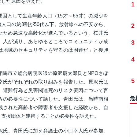
大した原因を訴えた。
1
因として生産年齢人口（15才～65才）の減少を
人口の約8割が50代以下。放射線への不安から、
2
たため急速な高齢化が進んでいるという。桜井氏
、人が減り、あらゆるところでコミュニティが成
3
は地域のセキュリティを守るのは困難だ」と復興
4
相馬市立総合病院医師の原沢慶太郎氏とNPOさぽ
5
幸氏がそれぞれの取り組みを報告した。原沢氏は
、避難行為と災害関連死のリスク要因について言
危
みの必要性について話した。青田氏は、当時南相
残された高齢者や障害者を支援した経験から、自
、支援団体と連携することの必要性を訴えた。
沢氏、青田氏に加え弁護士の小口幸人氏が参加。