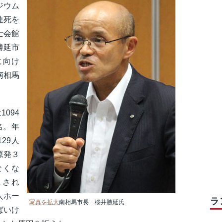
ジウム
連死を
士会館
勝延市
に向け
南相馬
094
名。年
29人
原発３
なくな
にされ
人ホー
ラ
写真を拡大
南相馬市長 桜井勝延氏
ばいけ