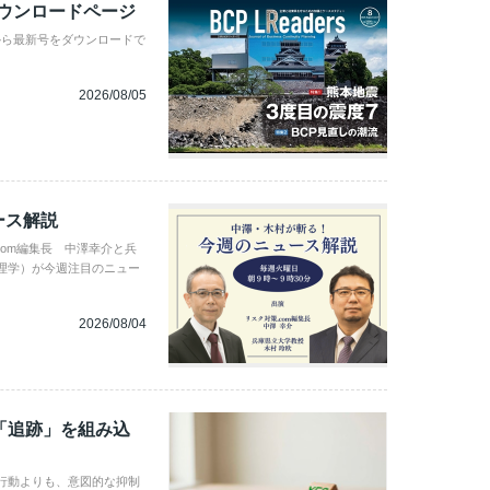
ダウンロードページ
から最新号をダウンロードで
2026/08/05
ース解説
com編集長 中澤幸介と兵
理学）が今週注目のニュー
2026/08/04
「追跡」を組み込
行動よりも、意図的な抑制