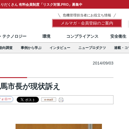
りだくさん 有料会員制度「リスク対策.PRO」募集中
危機管理担当者にお役立ち情報
メルマガ・会員登録のご案内
T・テクノロジー
環境
コンプライアンス
安全衛生
動向調査
事例から学ぶ
インタビュー
ニュープロダクツ
連載・コ
2014/09/03
相馬市長が現状訴え
e-mail