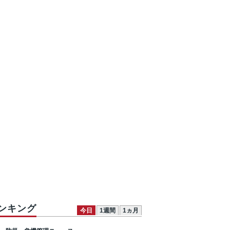
ンキング
今日
1週間
1ヵ月