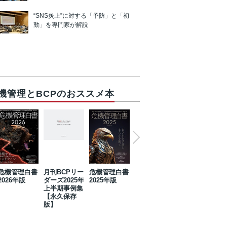
“SNS炎上”に対する「予防」と「初
動」を専門家が解説
機管理とBCPのおススメ本
危機管理白書
月刊BCPリー
危機管理白書
2023年防災・
危機管理白書
2026年版
ダーズ2025年
2025年版
BCP・リスク
2024年版
上半期事例集
マネジメント
【永久保存
事例集【永久
版】
保存版】