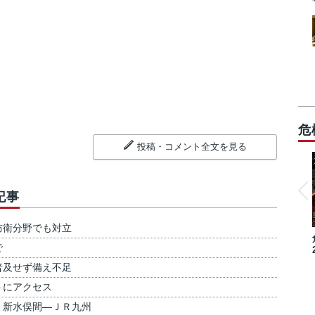
危
投稿・コメント全文を見る
記事
防衛分野でも対立
で
普及せず備え不足
トにアクセス
－新水俣間―ＪＲ九州