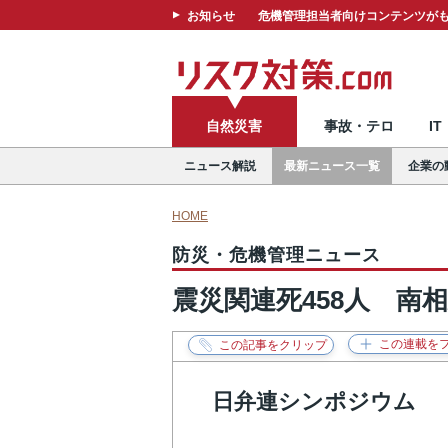
お知らせ
危機管理担当者向けコンテンツがも
自然災害
事故・テロ
I
ニュース解説
最新ニュース一覧
企業の
HOME
防災・危機管理ニュース
震災関連死458人 南
日弁連シンポジウム