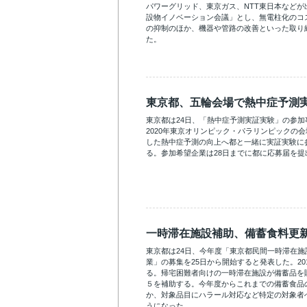
パワーグリッド、東京ガス、NTT東日本などが
設物イノベーション会議」とし、無電柱化のコ
の抑制のほか、機器や管路の改善といった取り
た。
東京都、五輪会場で熱中症予測
東京都は24日、「熱中症予測実証実験」の参
2020年東京オリンピック・パラリンピックの
した熱中症予測の向上へ都と一緒に実証実験に
る。参加希望企業は28日までに都に応募届を提
一時滞在施設補助、備蓄食料更
東京都は24日、今年度「東京都民間一時滞在
業」の募集を25日から開始すると発表した。20
る。帰宅困難者向けの一時滞在施設が備蓄品を
５を補助する。今年度からこれまでの備蓄食品
か、対象品目にハラール対応など特定の対象者
うになった。