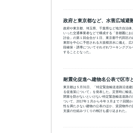
政府と東京都など、水害広域避
政府や東京都、埼玉県、千葉県など地方自治体
いった交通事業者などで構成する「首都圏にお
討会」の第１回会合が１日、東京都千代田区の
東部を中心に予想される大規模洪水に備え、広
段確保・誘導についてそれぞれワーキンググル
することとなった。
耐震化促進へ建物名公表で区市
東京都は５月31日、「特定緊急輸送道路沿道
る促進策について」を発表した。災害時に輸送
閉塞を防がないといけない特定緊急輸送道路の
ついて、2017年１月から今年３月まで７回開
性を満たさない建物の公表のほか、賃貸物件の
支援の仕組みづくりの検討も盛り込まれた。