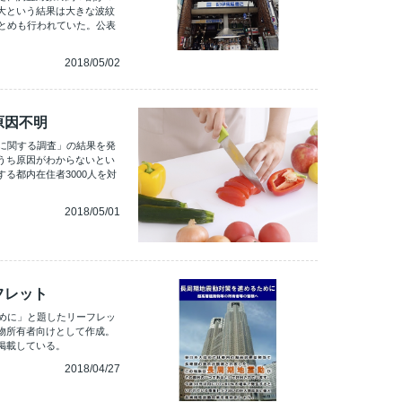
大という結果は大きな波紋
まとめも行われていた。公表
2018/05/02
原因不明
防に関する調査」の結果を発
うち原因がわからないとい
る都内在住者3000人を対
2018/05/01
フレット
ために」と題したリーフレッ
物所有者向けとして作成。
掲載している。
2018/04/27