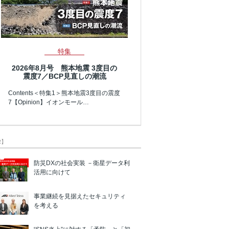
特集
2026年8月号 熊本地震 3度目の
震度7／BCP見直しの潮流
Contents＜特集1＞熊本地震3度目の震度
7【Opinion】イオンモール…
R】
防災DXの社会実装 －衛星データ利
活用に向けて
事業継続を見据えたセキュリティ
を考える