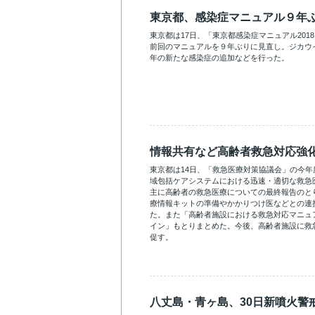
東京都、感染症マニュアル９年
東京都は17日、「東京都感染症マニュアル201
前回のマニュアルを９年ぶりに見直し。ジカウ
年の新たな感染症の追加などを行った。
情報共有など高齢者救急対応強
東京都は14日、「救急医療対策協議会」の今
域包括ケアシステムにおける迅速・適切な救急
主に高齢者の救急医療についての最終報告のと
療情報キットの準備やかかりつけ医などとの連
た。また「高齢者施設における救急対応マニュ
イン」もとりまとめた。今後、高齢者施設に救
促す。
八丈島・青ヶ島、30日新噴火警