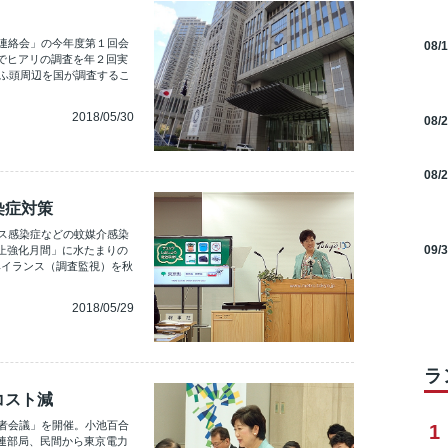
策連絡会」の今年度第１回会
08/
でヒアリの調査を年２回実
井ふ頭周辺を国が調査するこ
2018/05/30
08/
08/
染症対策
ルス感染症などの蚊媒介感染
09/
止強化月間」に水たまりの
ベイランス（調査監視）を秋
2018/05/29
ラ
コスト減
理者会議」を開催。小池百合
1
連部局、民間から東京電力