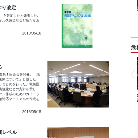
ぶり改定
8」を策定したと発表した。
イルス感染症など新たな近
2018/05/18
危
化
年度第１回会合を開催。「地
医療について」と題した、
りまとめを行った。救急医
携強化などの方針を示し
アル作成のためのガイドラ
急対応マニュアルの作成を
2018/05/15
戒レベル