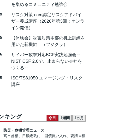
を集めるコミュニティ勉強会
19
リスク対策.com認定リスクアドバイ
ザー養成講座（2026年第3回：オンラ
イン開催）
25
【体験会】災害対策本部の机上訓練を
用いた新機軸 （フジクラ）
26
サイバー攻撃対応BCP実践勉強会～
NIST CSF 2.0で、止まらない会社を
つくる～
30
ISO/TS31050 エマージング・リスク
講座
ンキング
今日
1週間
1ヵ月
防災・危機管理ニュース
高市首相、日銀総裁に「国債買い入れ」要請＝積