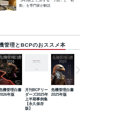
“SNS炎上”に対する「予防」と「初
動」を専門家が解説
機管理とBCPのおススメ本
危機管理白書
月刊BCPリー
危機管理白書
2023年防災・
危機管理白書
2026年版
ダーズ2025年
2025年版
BCP・リスク
2024年版
上半期事例集
マネジメント
【永久保存
事例集【永久
版】
保存版】