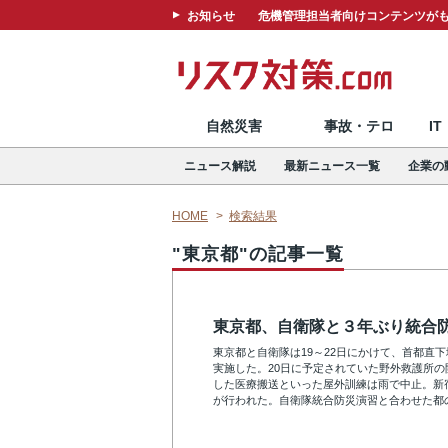
お知らせ
危機管理担当者向けコンテンツがも
自然災害
事故・テロ
I
ニュース解説
最新ニュース一覧
企業の
HOME
検索結果
"東京都"の記事一覧
東京都、自衛隊と３年ぶり統合
東京都と自衛隊は19～22日にかけて、首都直
実施した。20日に予定されていた野外救護所
した医療搬送といった屋外訓練は雨で中止。新
が行われた。自衛隊統合防災演習と合わせた都