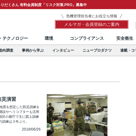
りだくさん 有料会員制度「リスク対策.PRO」募集中
危機管理担当者にお役立ち情報
メルマガ・会員登録のご案内
T・テクノロジー
環境
コンプライアンス
安全衛生
動向調査
事例から学ぶ
インタビュー
ニュープロダクツ
連載・コ
防災演習
下地震を想定した防災訓練を
の開設やヘリコプターも活用
宿区の都庁で主に図上訓練
の訓練は３年ぶり。
2018/06/26