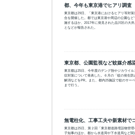
都、今年も東京港でヒアリ調査
東京都は29日、「東京港におけるヒアリ等対
合を開催した。都では東京港や周辺の公園など
施するほか、2017年に発見された品川区の大
となどが報告された。
東京都、公園監視など蚊媒介感
東京都は25日、今年度のデング熱やジカウイ
症対策について発表した。６月の「蚊の発生防
解消などをPR。また、都内25施設で蚊のサー
まで行う。
無電柱化、工事工夫や新素材で
東京都は25日、第２回「東京都道路埋設物管
子知事のほか、都から水道局や下水道局など関