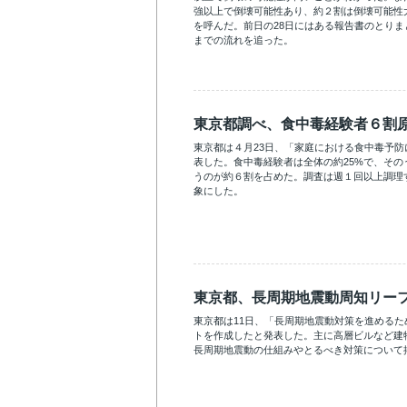
強以上で倒壊可能性あり、約２割は倒壊可能性
を呼んだ。前日の28日にはある報告書のとり
までの流れを追った。
東京都調べ、食中毒経験者６割
東京都は４月23日、「家庭における食中毒予
表した。食中毒経験者は全体の約25%で、その
うのが約６割を占めた。調査は週１回以上調理す
象にした。
東京都、長周期地震動周知リー
東京都は11日、「長周期地震動対策を進める
トを作成したと発表した。主に高層ビルなど建
長周期地震動の仕組みやとるべき対策について