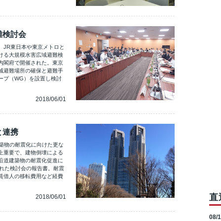
難検討会
、JR東日本や東京メトロと
ける大規模水害広域避難検
内閣府で開催された。東京
域避難場所の確保と避難手
ープ（WG）を設置し検討
2018/06/01
と連携
建築物の耐震化に向けた更な
上重要で、建物倒壊による
沿道建築物の耐震化促進に
かれた検討会の報告書。耐震
賃借人の移転費用など経費
直
2018/06/01
08/