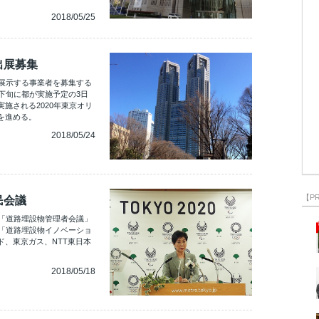
2018/05/25
出展募集
を展示する事業者を募集する
下旬に都が実施予定の3日
施される2020年東京オリ
を進める。
2018/05/24
【P
民会議
、「道路埋設物管理者会議」
を「道路埋設物イノベーショ
、東京ガス、NTT東日本
2018/05/18