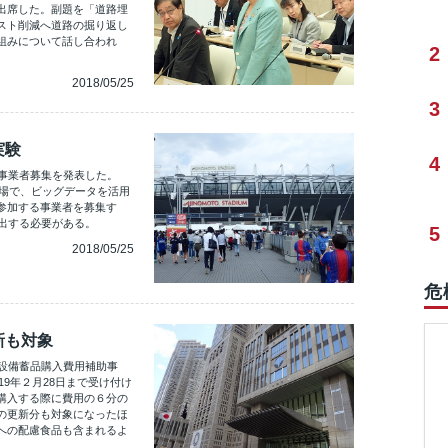
出席した。副題を「道路埋
スト削減へ道路の掘り返し
組みについて話し合われ
2
2018/05/25
3
実験
4
加事業者募集を発表した。
会場で、ビッグデータを活用
参加する事業者を募集す
出する必要がある。
5
2018/05/25
危
新も対象
施設備蓄品購入費用補助事
19年２月28日まで受け付け
購入する際に費用の６分の
の更新分も対象になったほ
への配慮食品も含まれるよ