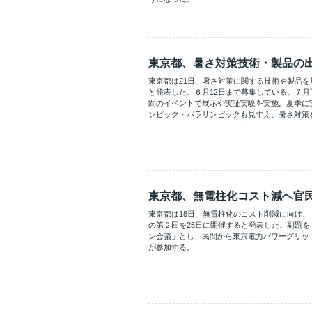
東京都、暑さ対策技術・製品の
東京都は21日、暑さ対策に関する技術や製品
と発表した。６月12日まで募集している。７月
間のイベントで展示や実証実験を実施。夏季に実
ンピック・パラリンピックも見すえ、暑さ対策
東京都、無電柱化コスト減へ官
東京都は18日、無電柱化のコスト削減に向け
の第２回を25日に開催すると発表した。副題
ン会議」とし、民間から東京電力パワーグリッド
が参加する。