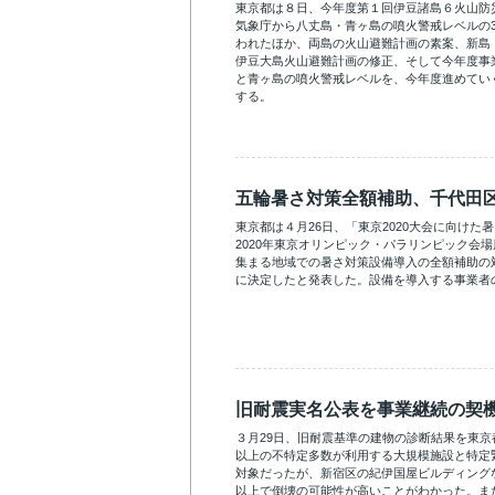
東京都は８日、今年度第１回伊豆諸島６火山防
気象庁から八丈島・青ヶ島の噴火警戒レベルの
われたほか、両島の火山避難計画の素案、新島
伊豆大島火山避難計画の修正、そして今年度事
と青ヶ島の噴火警戒レベルを、今年度進めてい
する。
五輪暑さ対策全額補助、千代田
東京都は４月26日、「東京2020大会に向けた
2020年東京オリンピック・パラリンピック会
集まる地域での暑さ対策設備導入の全額補助の
に決定したと発表した。設備を導入する事業者
旧耐震実名公表を事業継続の契
３月29日、旧耐震基準の建物の診断結果を東京
以上の不特定多数が利用する大規模施設と特定
対象だったが、新宿区の紀伊国屋ビルディング
以上で倒壊の可能性が高いことがわかった。ま