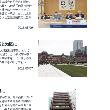
災協議会合同会議を開催。
30日からの適用の報告が行
・神津島ハザードマップ、
業計画を承認した。八丈島
く火山避難計画策定に活用
2018/05/09
区と港区に
暑さ対策推進事業」として、
場周辺で、かつ観光客が多く
対象区市を千代田区と港区
の募集を29日まで行う。
2018/05/07
機に
都が公表。延床面積１万m2
緊急輸送道路沿道建築物が
など著名な施設が震度６強
た、調査対象の約３割が６