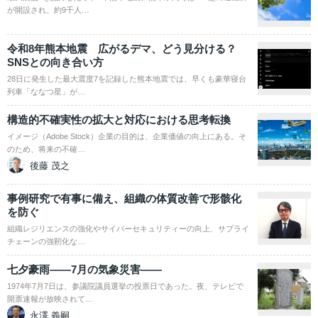
が開設され、約9千人…
令和8年熊本地震 広がるデマ、どう見分ける？
SNSとの向き合い方
28日に発生した最大震度7を記録した熊本地震では、早くも豪華寝台
列車「ななつ星」が…
構造的不確実性の拡大と対応における思考転換
イメージ（Adobe Stock）企業の目的は、企業価値の向上にある。そ
のため、将来の不確…
後藤 茂之
事例研究で有事に備え、組織の体質改善で形骸化
を防ぐ
組織レジリエンスの強化やサイバーセキュリティーの向上、サプライ
チェーンの強靭化な…
七夕豪雨――7月の気象災害――
1974年7月7日は、参議院議員選挙の投票日であった。夜、テレビで
開票速報が放映されて…
永澤 義嗣