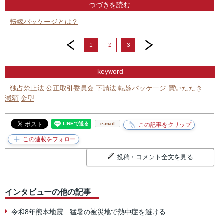
つづきを読む
転嫁パッケージとは？
prev
next
1
2
3
keyword
独占禁止法
公正取引委員会
下請法
転嫁パッケージ
買いたたき
減額
金型
e-mail
投稿・コメント全文を見る
インタビューの他の記事
令和8年熊本地震 猛暑の被災地で熱中症を避ける