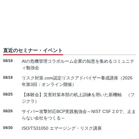
直近のセミナー・イベント
08/18
AIの危機管理コラボルーム企業の知恵を集めるコミュニテ
ィ勉強会
08/19
リスク対策.com認定リスクアドバイザー養成講座（2026
年第3回：オンライン開催）
08/25
【体験会】災害対策本部の机上訓練を用いた新機軸 （フ
ジクラ）
08/26
サイバー攻撃対応BCP実践勉強会～NIST CSF 2.0で、止ま
らない会社をつくる～
09/30
ISO/TS31050 エマージング・リスク講座