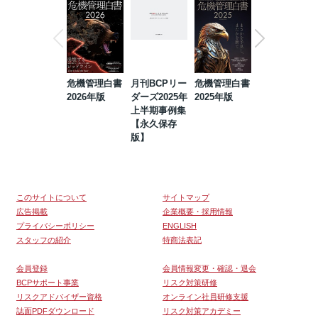
危機管理白書
月刊BCPリー
危機管理白書
2023年防災・
2026年版
ダーズ2025年
2025年版
BCP・リスク
上半期事例集
マネジメント
【永久保存
事例集【永久
版】
保存版】
このサイトについて
サイトマップ
広告掲載
企業概要・採用情報
プライバシーポリシー
ENGLISH
スタッフの紹介
特商法表記
会員登録
会員情報変更・確認・退会
BCPサポート事業
リスク対策研修
リスクアドバイザー資格
オンライン社員研修支援
誌面PDFダウンロード
リスク対策アカデミー