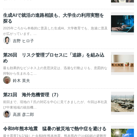
生成AIで就活の進路相談も、大学生の利用実態を
探る
2025年ごろから本格的に普及した生成AI。大学教育でも、急速に普及
が広がっています。…
吉野 ヒロ子
第26回 リスク管理プロセスに「追跡」を組み込
め
最も効果的なビジネス上の意思決定は、迅速な行動よりも、意図的な
抑制から生まれるこ…
鈴木 英夫
第21回 海外危機管理（7）
前回まで、現地のＴ氏の対応を中心に見てきましたが、今回は本社及
び中東地域の統括機…
高原 彦二郎
令和8年熊本地震 猛暑の被災地で熱中症を避ける
最大震度7を記録した令和8年熊本地震。熊本県内では400超の避難所