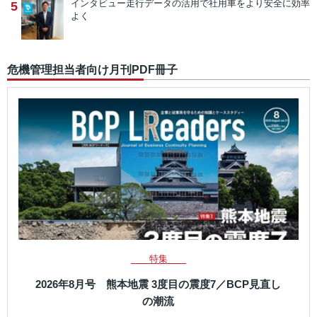
インタビュー
走行データの活用で社用車をより安全に効率
5
よく
危機管理担当者向け月刊PDF冊子
特集
2026年8月号 熊本地震 3度目の震度7／BCP見直し
の潮流