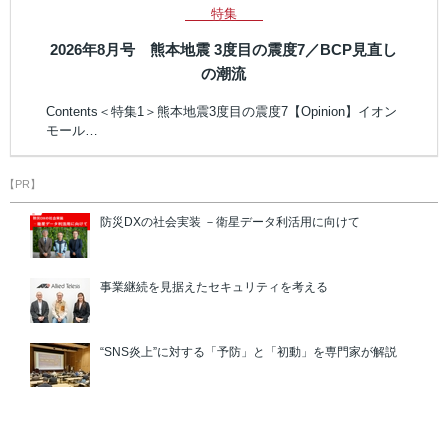
特集
2026年8月号 熊本地震 3度目の震度7／BCP見直し
の潮流
Contents＜特集1＞熊本地震3度目の震度7【Opinion】イオン
モール…
【PR】
防災DXの社会実装 －衛星データ利活用に向けて
事業継続を見据えたセキュリティを考える
“SNS炎上”に対する「予防」と「初動」を専門家が解説