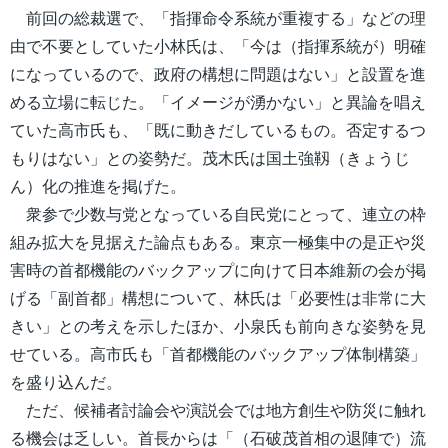
前回の総裁選で、「指揮命令系統が重複する」などの理
由で不要としていた小林氏は、「今は（指揮系統が）明確
になっているので、政府の構想に問題はない」と設置を進
める立場に転じた。「イメージが湧かない」と異論を唱え
ていた高市氏も、「既に動きだしているもの。否定するつ
もりはない」との姿勢だ。茂木氏は国土強靱（きょうじ
ん）化の推進を掲げた。
衆参で少数与党となっている自民党にとって、連立の枠
組み拡大を見据えた論点もある。東京一極集中の是正や災
害時の首都機能のバックアップに向けて日本維新の会が掲
げる「副首都」構想について、林氏は「必要性は非常に大
きい」との考えを示したほか、小泉氏も前向きな姿勢を見
せている。高市氏も「首都機能のバックアップ体制構築」
を盛り込んだ。
ただ、候補者討論会や演説会では地方創生や防災に触れ
る機会は乏しい。首長からは「（石破茂首相の退陣で）流