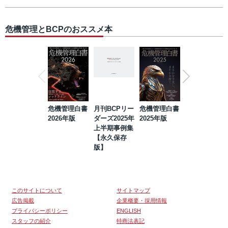
危機管理とBCPのおススメ本
危機管理白書
月刊BCPリー
危機管理白書
2023年防災・
2026年版
ダーズ2025年
2025年版
BCP・リスク
上半期事例集
マネジメント
【永久保存
事例集【永久
版】
保存版】
このサイトについて
サイトマップ
広告掲載
企業概要・採用情報
プライバシーポリシー
ENGLISH
スタッフの紹介
特商法表記