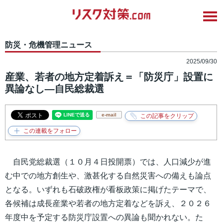
防災・危機管理ニュース
2025/09/30
産業、若者の地方定着訴え＝「防災庁」設置に
異論なし―自民総裁選
e-mail
自民党総裁選（１０月４日投開票）では、人口減少が進
む中での地方創生や、激甚化する自然災害への備えも論点
となる。いずれも石破政権が看板政策に掲げたテーマで、
各候補は成長産業や若者の地方定着などを訴え、２０２６
年度中を予定する防災庁設置への異論も聞かれない。た