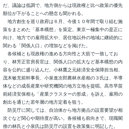
だ、議論は低調で、地方側からは現政権と比べ政策の優先
順位が下がることへの懸念も聞かれる。
地方創生を巡り政府は６月、今後１０年間で取り組む施
策をまとめた「基本構想」を策定。東京一極集中の是正に
向け、地方での雇用拡大や、居住地以外の地域に継続的に
関わる「関係人口」の増加などを掲げた。
各候補とも現政権の進める方向性と大筋で一致してお
り、林芳正官房長官は、関係人口の拡大など基本構想の内
容を公約に盛り込んだ。小林鷹之元経済安全保障担当相、
茂木敏充前幹事長、小泉進次郎農林水産相の３氏は、半導
体などの成長産業や研究機関の地方立地を提唱。高市早苗
前経済安保相も「産業クラスターの形成」を訴え、雇用の
創出を通じた若年層の地方定着を狙う。
防災庁に関しては、自治体から地方拠点の設置要望が相
次ぐなど関心や期待度が高い。各候補も前向きで、現職閣
僚の林氏と小泉氏は防災庁の設置を政策集に明記した。