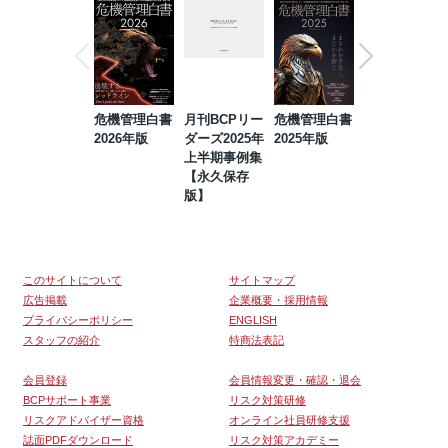
危機管理白書
月刊BCPリー
危機管理白書
2023年防災・
2026年版
ダーズ2025年
2025年版
BCP・リスク
上半期事例集
マネジメント
【永久保存
事例集【永久
版】
保存版】
このサイトについて
サイトマップ
広告掲載
企業概要・採用情報
プライバシーポリシー
ENGLISH
スタッフの紹介
特商法表記
会員登録
会員情報変更・確認・退会
BCPサポート事業
リスク対策研修
リスクアドバイザー資格
オンライン社員研修支援
誌面PDFダウンロード
リスク対策アカデミー