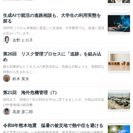
生成AIで就活の進路相談も、大学生の利用実態を
探る
2025年ごろから本格的に普及した生成AI。大学教育でも、急速に普及
が広がっています。…
吉野 ヒロ子
第26回 リスク管理プロセスに「追跡」を組み込
め
最も効果的なビジネス上の意思決定は、迅速な行動よりも、意図的な
抑制から生まれるこ…
鈴木 英夫
第21回 海外危機管理（7）
前回まで、現地のＴ氏の対応を中心に見てきましたが、今回は本社及
び中東地域の統括機…
高原 彦二郎
令和8年熊本地震 猛暑の被災地で熱中症を避ける
最大震度7を記録した令和8年熊本地震。熊本県内では400超の避難所