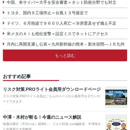
中国、米サイバー大手を安全審査＝ネット防衛分野でも対立
トヨタ、国内９工場停止＝台風１３号接近で
ドイツ、６月熱波で９６００人死亡＝冷房普及せず備え不足
米メタのＡＩも他社攻撃＝設定ミスでネットにアクセス
月内に再開見通し公表＝九州新幹線の熊本－新水俣間―ＪＲ九州
もっと読む
おすすめ記事
リスク対策.PROライト会員用ダウンロードページ
リスク対策.PROライト会員はこちらのページから最新号をダウンロ
ードできます。
中澤・木村が斬る！今週のニュース解説
毎週火曜日（平日のみ）朝9時～、リスク対策.com編集長 中澤幸介
と兵庫県立大学教授…