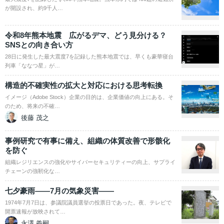
が開設され、約9千人…
令和8年熊本地震 広がるデマ、どう見分ける？
SNSとの向き合い方
28日に発生した最大震度7を記録した熊本地震では、早くも豪華寝台
列車「ななつ星」が…
構造的不確実性の拡大と対応における思考転換
イメージ（Adobe Stock）企業の目的は、企業価値の向上にある。そ
のため、将来の不確…
後藤 茂之
事例研究で有事に備え、組織の体質改善で形骸化
を防ぐ
組織レジリエンスの強化やサイバーセキュリティーの向上、サプライ
チェーンの強靭化な…
七夕豪雨――7月の気象災害――
1974年7月7日は、参議院議員選挙の投票日であった。夜、テレビで
開票速報が放映されて…
永澤 義嗣