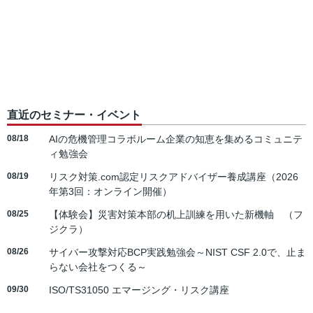
直近のセミナー・イベント
08/18
AIの危機管理コラボルーム企業の知恵を集めるコミュニテ
ィ勉強会
08/19
リスク対策.com認定リスクアドバイザー養成講座（2026
年第3回：オンライン開催）
08/25
【体験会】災害対策本部の机上訓練を用いた新機軸 （フ
ジクラ）
08/26
サイバー攻撃対応BCP実践勉強会～NIST CSF 2.0で、止ま
らない会社をつくる～
09/30
ISO/TS31050 エマージング・リスク講座