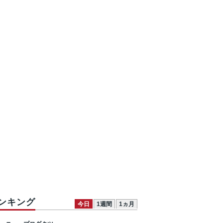
ンキング
今日
1週間
1ヵ月