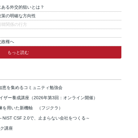
にある外交的狙いとは？
政策の明確な方向性
日韓関係の行方
次政権へ
もっと読む
の知恵を集めるコミュニティ勉強会
イザー養成講座（2026年第3回：オンライン開催）
練を用いた新機軸 （フジクラ）
IST CSF 2.0で、止まらない会社をつくる～
スク講座