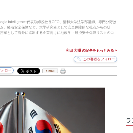
egic Intelligence代表取締役社長CEO、清和大学法学部講師。専門分野は
ム、経済安全保障など。大学研究者として安全保障的な視点からの研
実務家として海外に進出する企業向けに地政学・経済安全保障リスクのコ
和田 大樹 の記事をもっとみる >
e-mail
ラ