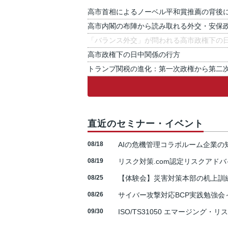
高市首相によるノーベル平和賞推薦の背後
高市内閣の布陣から読み取れる外交・安保
「バランス外交」が問われる高市政権下の
高市政権下の日中関係の行方
トランプ関税の進化：第一次政権から第二
直近のセミナー・イベント
08/18
AIの危機管理コラボルーム企業
08/19
リスク対策.com認定リスクアドバ
08/25
【体験会】災害対策本部の机上訓
08/26
サイバー攻撃対応BCP実践勉強会～N
09/30
ISO/TS31050 エマージング・リ