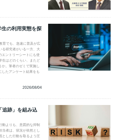
学生の利用実態を探
学教育でも、急速に普及が広
いる研究者がいる一方、大
のエントリーシートにも使
学生はどのくらい、またど
うか。筆者のゼミで実施し
にしたアンケート結果をも
2026/08/04
「追跡」を組み込
行動よりも、意図的な抑制
担当者は、状況が依然とし
固とした行動を取るよう圧