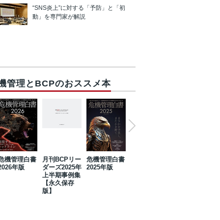
“SNS炎上”に対する「予防」と「初
動」を専門家が解説
機管理とBCPのおススメ本
危機管理白書
月刊BCPリー
危機管理白書
2023年防災・
危機管理白書
2026年版
ダーズ2025年
2025年版
BCP・リスク
2024年版
上半期事例集
マネジメント
【永久保存
事例集【永久
版】
保存版】