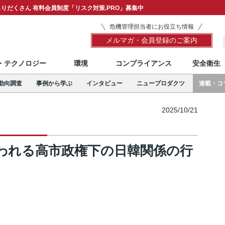
りだくさん 有料会員制度「リスク対策.PRO」募集中
危機管理担当者にお役立ち情報
メルマガ・会員登録のご案内
T・テクノロジー
環境
コンプライアンス
安全衛生
動向調査
事例から学ぶ
インタビュー
ニュープロダクツ
連載・コ
2025/10/21
われる高市政権下の日韓関係の行