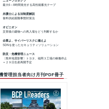
ニュープロダクツ
最大6～8時間発光する高性能蓄光テープ
弁護士による法制度解説
食料供給困難事態対策法
オピニオン
災害後の建物への再入場をどう判断するか
企業よ、サイバーリスクに備えよ
SDNを使ったセキュリティソリューション
防災・危機管理ニュース
〔熊本地震影響〕トヨタ、福岡３工場の稼働停止
＝２９日生産再開予定
機管理担当者向け月刊PDF冊子