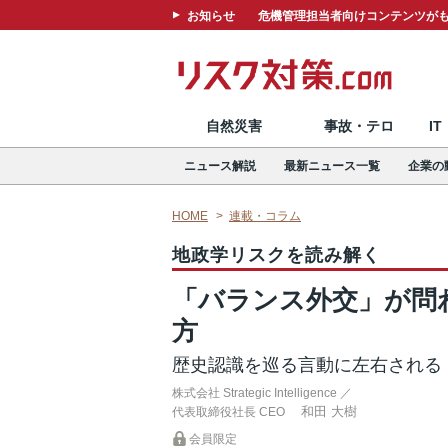
お知らせ
危機管理担当者向けコンテンツがも
自然災害
事故・テロ
I
ニュース解説
最新ニュース一覧
企業の
HOME
連載・コラム
地政学リスクを読み解く
「バランス外交」が問
方
歴史認識を巡る言動に左右される
株式会社 Strategic Intelligence ／
和田 大樹
代表取締役社長 CEO
会員限定