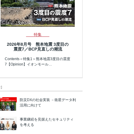
特集
2026年8月号 熊本地震 3度目の
震度7／BCP見直しの潮流
Contents＜特集1＞熊本地震3度目の震度
7【Opinion】イオンモール…
R】
防災DXの社会実装 －衛星データ利
活用に向けて
事業継続を見据えたセキュリティ
を考える