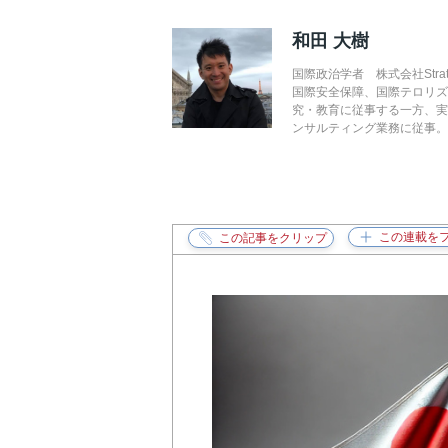
和田 大樹
国際政治学者 株式会社Strat
国際安全保障、国際テロリズ
究・教育に従事する一方、
ンサルティング業務に従事。