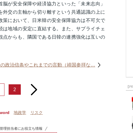
首脳が安全保障や経済協力といった「未来志向」
を外交の主軸から切り離すという共通認識の上に
政策において、日米韓の安全保障協力は不可欠で
続は地域の安定に直結する。また、サプライチェ
観点からも、隣国である日韓の連携強化は互いの
氏の政治信条やこれまでの言動（靖国参拝な…
【P
next
2
word
地政学
リスク
管理担当者にお役立ち情報