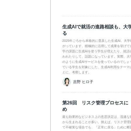
生成AIで就活の進路相談も、大
る
2025年ごろから本格的に普及した生成AI。大
がっています。積極的に活用して成果を挙げて
学の課題に生成AIを使う学生が増えたり、就活
われたりして、話題になっています。実際、大
のように生成AIサービスを使っているのでしょ
ている学生を対象にした、生成AI利用をテーマ
とに、考察します。
吉野 ヒロ子
第26回 リスク管理プロセスに
め
最も効果的なビジネス上の意思決定は、迅速な
から生まれることが多い。例えば、リスク管理
て不確実な場合でも、「正常に戻る」ために断