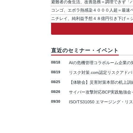
避難者の食生活、改善急務＝調理できず「
コンゴ、エボラ熱感染４０００人超＝最速
ニチレイ、純利益予想４８億円引き下げ＝
直近のセミナー・イベント
08/18
AIの危機管理コラボルーム企業
08/19
リスク対策.com認定リスクアドバ
08/25
【体験会】災害対策本部の机上訓
08/26
サイバー攻撃対応BCP実践勉強会～N
09/30
ISO/TS31050 エマージング・リ