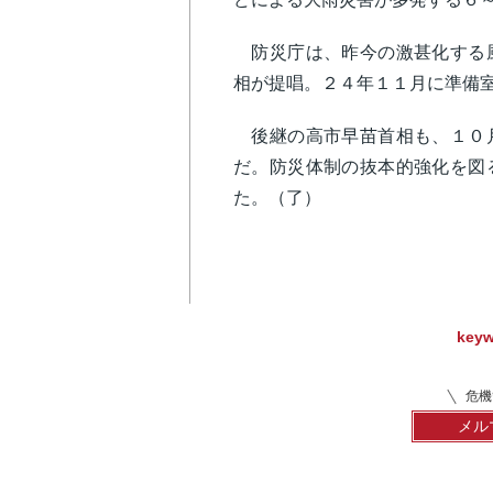
防災庁は、昨今の激甚化する風
相が提唱。２４年１１月に準備
後継の高市早苗首相も、１０月
だ。防災体制の抜本的強化を図
た。（了）
key
危機
メル