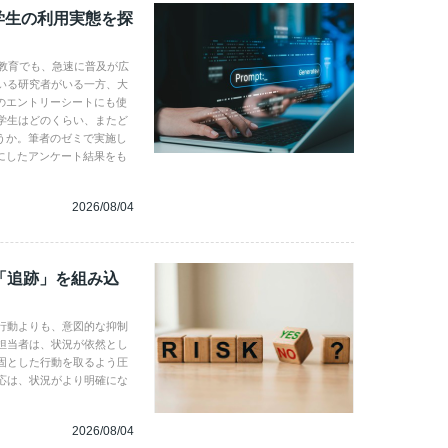
学生の利用実態を探
学教育でも、急速に普及が広
いる研究者がいる一方、大
のエントリーシートにも使
学生はどのくらい、またど
うか。筆者のゼミで実施し
にしたアンケート結果をも
2026/08/04
「追跡」を組み込
行動よりも、意図的な抑制
担当者は、状況が依然とし
固とした行動を取るよう圧
応は、状況がより明確にな
2026/08/04