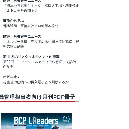
防災・危機管理ニュース
〔熊本地震影響〕トヨタ、福岡３工場の稼働停止
＝２９日生産再開予定
事例から学ぶ
都水道局、五輪向けテロ対策本格化
防災・危機管理ニュース
エネルギー危機、守り固める中国＝原油確保、燃
料の輸出制限
新 世界のリスクマネジメントの潮流
第22回 「ソーシャルメディア依存症」で訴訟
が多発
オピニオン
災害後の建物への再入場をどう判断するか
機管理担当者向け月刊PDF冊子