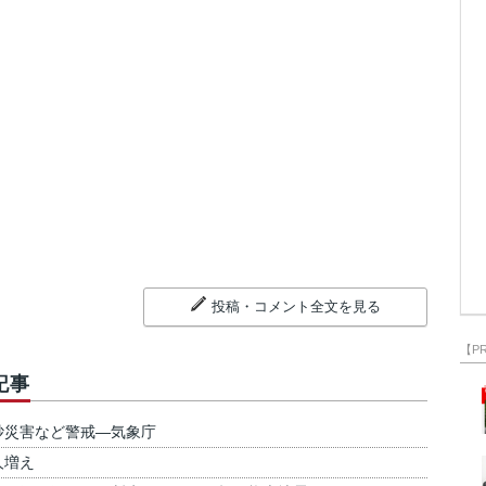
投稿・コメント全文を見る
【P
記事
砂災害など警戒―気象庁
人増え