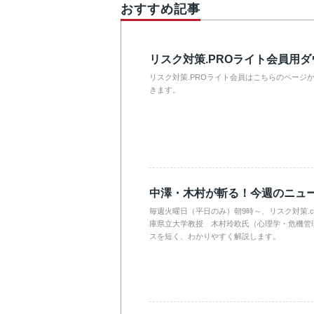
おすすめ記事
リスク対策.PROライト会員用
リスク対策.PROライト会員はこちらのページ
きます。
中澤・木村が斬る！今週のニュ
毎週火曜日（平日のみ）朝9時～、リスク対策.
庫県立大学教授 木村玲欧氏（心理学・危機管
スを短く、わかりやすく解説します。