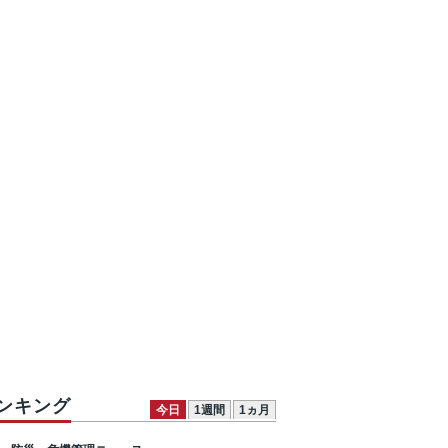
ンキング
今日
1週間
1ヵ月