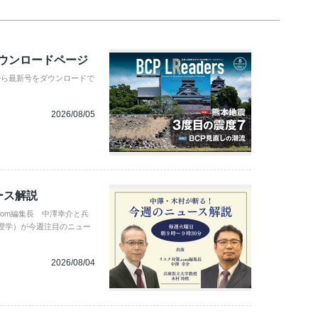
ダウンロードページ
から最新号をダウンロードで
2026/08/05
ース解説
com編集長 中澤幸介と兵
理学）が今週注目のニュー
2026/08/04