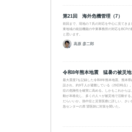
第21回 海外危機管理（7）
前回まで、現地のＴ氏の対応を中心に見てきま
東地域の統括機能の中東事務所の対応をBCPの
と思います。
高原 彦二郎
令和8年熊本地震 猛暑の被災
最大震度7を記録した令和8年熊本地震。熊本県
設され、約9千人が避難している（29日時点）
症の危険性を確実に高める。しかもこれからは
動が本格化し、多くの人々が被災地で活動する
だらいいか。熱中症と災害医療に詳しい、さい
急センターの席 望医師に対策を聞いた。