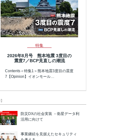
特集
2026年8月号 熊本地震 3度目の
震度7／BCP見直しの潮流
Contents＜特集1＞熊本地震3度目の震度
7【Opinion】イオンモール…
R】
防災DXの社会実装 －衛星データ利
活用に向けて
事業継続を見据えたセキュリティ
を考える