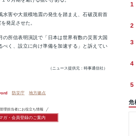
1
水害や大規模地震の発生を踏まえ、石破茂前首
室を発足させた。
2
の所信表明演説で「日本は世界有数の災害大国
3
るべく、設立に向け準備を加速する」と訴えてい
4
（ニュース提供元：時事通信社）
5
word
防災庁
地方拠点
危
管理担当者にお役立ち情報
マガ・会員登録のご案内