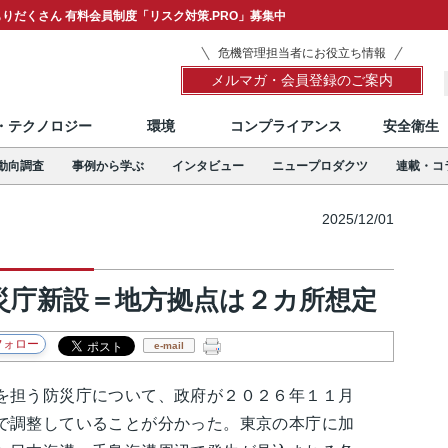
りだくさん 有料会員制度「リスク対策.PRO」募集中
危機管理担当者にお役立ち情報
メルマガ・会員登録のご案内
T・テクノロジー
環境
コンプライアンス
安全衛生
動向調査
事例から学ぶ
インタビュー
ニュープロダクツ
連載・コ
2025/12/01
災庁新設＝地方拠点は２カ所想定
e-mail
担う防災庁について、政府が２０２６年１１月
で調整していることが分かった。東京の本庁に加