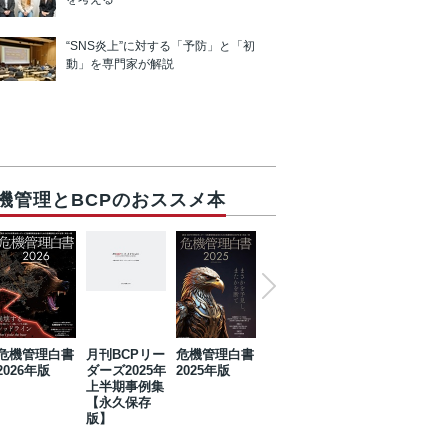
“SNS炎上”に対する「予防」と「初
動」を専門家が解説
機管理とBCPのおススメ本
危機管理白書
月刊BCPリー
危機管理白書
2023年防災・
危機管理白書
2026年版
ダーズ2025年
2025年版
BCP・リスク
2024年版
上半期事例集
マネジメント
【永久保存
事例集【永久
版】
保存版】