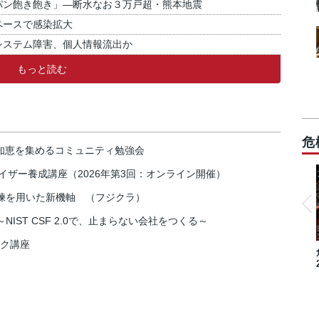
パン飽き飽き」―断水なお３万戸超・熊本地震
ペースで感染拡大
システム障害、個人情報流出か
もっと読む
危
の知恵を集めるコミュニティ勉強会
イザー養成講座（2026年第3回：オンライン開催）
練を用いた新機軸 （フジクラ）
IST CSF 2.0で、止まらない会社をつくる～
スク講座