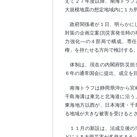
えて２７年度以降、南海トラフ
大規模地震の想定地域内に１カ
政府関係者が１日、明らかにした
対策の企画立案(3)災害発生時の
力強化―の４部局で構成。専任
権」を持たせる方向で検討する
体制は、現在の内閣府防災担当
６年の通常国会に提出、成立を
南海トラフは静岡県沖から宮崎
千島海溝は東北と北海道に沿う
東海地方以西が、日本海溝・千
る地域が大きな被害を受けると
１１月の新設は、法成立後の準
どによる大雨災害が多発する６