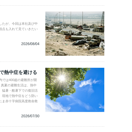
したが、今回は本社及び中
観点も入れて見ていきたい
2026/08/04
地で熱中症を避ける
内では400超の避難所が開
。真夏の避難生活は、熱中
、猛暑・酷暑下での復旧活
。現地で熱中症をどう防い
たま赤十字病院高度救命救
2026/07/30