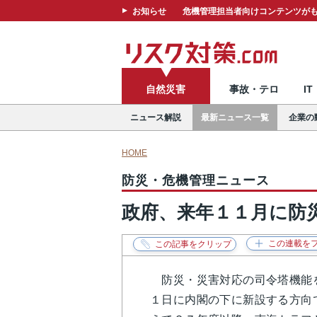
お知らせ
危機管理担当者向けコンテンツがも
自然災害
事故・テロ
I
ニュース解説
最新ニュース一覧
企業の
HOME
防災・危機管理ニュース
政府、来年１１月に防
防災・災害対応の司令塔機能を
１日に内閣の下に新設する方向