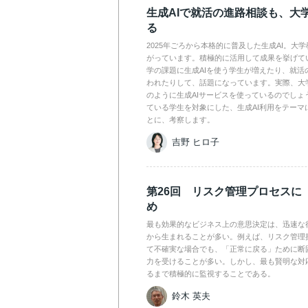
生成AIで就活の進路相談も、大
る
2025年ごろから本格的に普及した生成AI。大
がっています。積極的に活用して成果を挙げて
学の課題に生成AIを使う学生が増えたり、就活
われたりして、話題になっています。実際、大
のように生成AIサービスを使っているのでしょ
ている学生を対象にした、生成AI利用をテーマ
とに、考察します。
吉野 ヒロ子
第26回 リスク管理プロセスに
め
最も効果的なビジネス上の意思決定は、迅速な
から生まれることが多い。例えば、リスク管理
て不確実な場合でも、「正常に戻る」ために断
力を受けることが多い。しかし、最も賢明な対
るまで積極的に監視することである。
鈴木 英夫