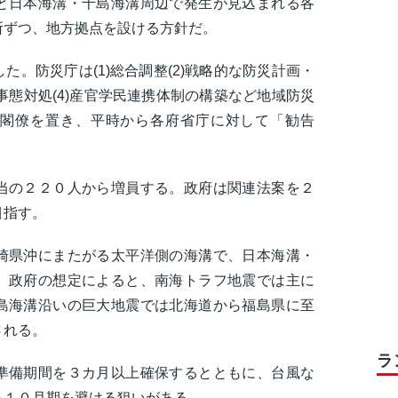
と日本海溝・千島海溝周辺で発生が見込まれる各
所ずつ、地方拠点を設ける方針だ。
。防災庁は(1)総合調整(2)戦略的な防災計画・
事態対処(4)産官学民連携体制の構築など地域防災
閣僚を置き、平時から各府省庁に対して「勧告
。
の２２０人から増員する。政府は関連法案を２
目指す。
県沖にまたがる太平洋側の海溝で、日本海溝・
。政府の想定によると、南海トラフ地震では主に
島海溝沿いの巨大地震では北海道から福島県に至
される。
ラ
備期間を３カ月以上確保するとともに、台風な
～１０月期を避ける狙いがある。