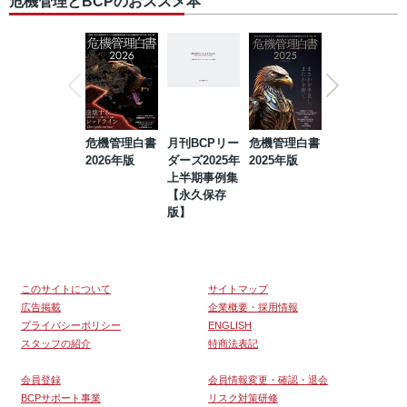
危機管理とBCPのおススメ本
危機管理白書
月刊BCPリー
危機管理白書
2023年防災・
2026年版
ダーズ2025年
2025年版
BCP・リスク
上半期事例集
マネジメント
【永久保存
事例集【永久
版】
保存版】
このサイトについて
サイトマップ
広告掲載
企業概要・採用情報
プライバシーポリシー
ENGLISH
スタッフの紹介
特商法表記
会員登録
会員情報変更・確認・退会
BCPサポート事業
リスク対策研修