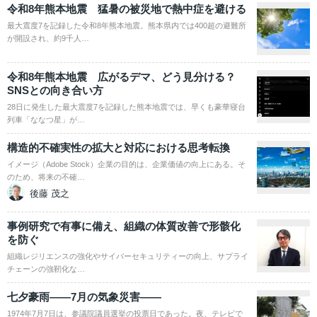
令和8年熊本地震 猛暑の被災地で熱中症を避ける
最大震度7を記録した令和8年熊本地震。熊本県内では400超の避難所
が開設され、約9千人…
令和8年熊本地震 広がるデマ、どう見分ける？
SNSとの向き合い方
28日に発生した最大震度7を記録した熊本地震では、早くも豪華寝台
列車「ななつ星」が…
構造的不確実性の拡大と対応における思考転換
イメージ（Adobe Stock）企業の目的は、企業価値の向上にある。そ
のため、将来の不確…
後藤 茂之
事例研究で有事に備え、組織の体質改善で形骸化
を防ぐ
組織レジリエンスの強化やサイバーセキュリティーの向上、サプライ
チェーンの強靭化な…
七夕豪雨――7月の気象災害――
1974年7月7日は、参議院議員選挙の投票日であった。夜、テレビで