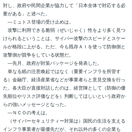
対し、政府や民間企業が協力して「日本全体で対応する必
要がある」と述べた。
―ミュトス登場の受け止めは。
攻撃に利用できる脆弱（ぜいじゃく）性をより多く見つ
けられるということは、サイバー攻撃のスピードとスケー
ルが格段に上がる。ただ、今も既存ＡＩを使って防御側と
攻撃側が競争をしている状態だ。
―先月、政府が対策パッケージを発表した。
単なる紙の注意喚起ではなく（重要インフラを所管す
る）金融庁、経済産業省などが事業者らと意見交換を行っ
た。各大臣が直接対話したのは、経営陣として（防御の優
先順位やリスク評価などを）判断してほしいという政府か
らの強いメッセージとなった。
―ＮＣＯの考えは。
（サイバーセキュリティー対策は）国民の生活を支える
インフラ事業者が最優先だが、それ以外の多くの企業も