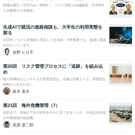
毎週火曜日（平日のみ）朝9時～、リスク対策.com編集長 中澤幸介
と兵庫県立大学教授…
生成AIで就活の進路相談も、大学生の利用実態を
探る
2025年ごろから本格的に普及した生成AI。大学教育でも、急速に普及
が広がっています。…
吉野 ヒロ子
第26回 リスク管理プロセスに「追跡」を組み込
め
最も効果的なビジネス上の意思決定は、迅速な行動よりも、意図的な
抑制から生まれるこ…
鈴木 英夫
第21回 海外危機管理（7）
前回まで、現地のＴ氏の対応を中心に見てきましたが、今回は本社及
び中東地域の統括機…
高原 彦二郎