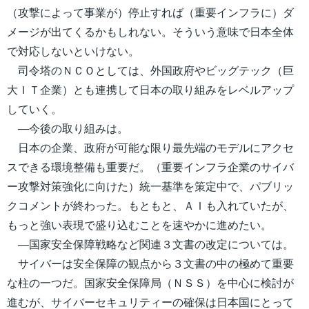
（攻撃によって事業が）停止すれば（重要インフラに）ダ
メージが出てくるかもしれない。そういう意味で日本全体
で対応しないといけない。
司令塔のＮＣＯとしては、外国政府やビッグテック（巨
大ＩＴ企業）とも連携して日本の取り組みをレベルアップ
していく。
―今後の取り組みは。
日本の企業、政府が可能な限り最先端のモデルにアクセ
スできる環境整備も重要だ。（重要インフラ企業のサイバ
ー攻撃対策強化に向けた）統一基準を策定中で、パブリッ
クコメントが終わった。もともと、ＡＩも入れていたが、
もっと強い表現で盛り込むことを速やかに進めたい。
―国家安全保障戦略など関連３文書の改定については。
サイバーは安全保障の観点から３文書の中の極めて重要
な柱の一つだ。国家安全保障局（ＮＳＳ）を中心に検討が
進むが、サイバーセキュリティーの確保は日本国にとって