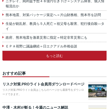
ニチレイ、純利益予想４８億円引き下げ＝システム障害、個人情
報流出か
熊本地震、対策パッケージ策定へ＝片山財務相、熊本市を訪問
生徒が銃乱射、教員ら５人死亡＝祖父母も殺害、犯行後自殺―タ
イ
政府、熊本地震を激甚災害に指定＝特定非常災害にも
ＥＰＡ視野に議論継続＝日エクアドル外相会談
もっと読む
おすすめ記事
リスク対策.PROライト会員用ダウンロードページ
リスク対策.PROライト会員はこちらのページから最新号をダウンロ
ードできます。
中澤・木村が斬る！今週のニュース解説