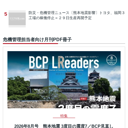
防災・危機管理ニュース
〔熊本地震影響〕トヨタ、福岡３
5
工場の稼働停止＝２９日生産再開予定
危機管理担当者向け月刊PDF冊子
特集
2026年8月号 熊本地震 3度目の震度7／BCP見直し