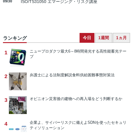
09/30
ISO/TS31050 エマージング・リスク講座
今日
1週間
1ヵ月
ランキング
ニュープロダクツ
最大6～8時間発光する高性能蓄光テー
1
プ
弁護士による法制度解説
食料供給困難事態対策法
2
オピニオン
災害後の建物への再入場をどう判断するか
3
企業よ、サイバーリスクに備えよ
SDNを使ったセキュリ
4
ティソリューション