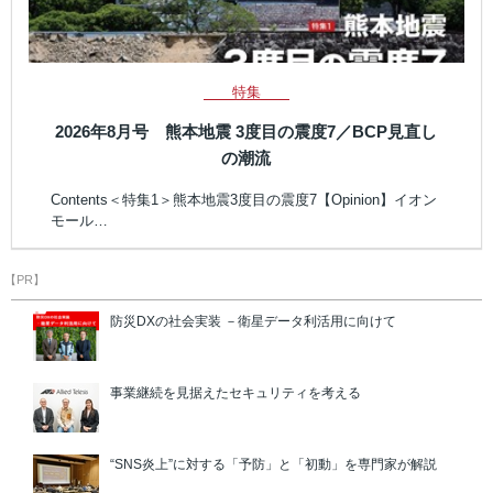
特集
2026年8月号 熊本地震 3度目の震度7／BCP見直し
の潮流
Contents＜特集1＞熊本地震3度目の震度7【Opinion】イオン
モール…
【PR】
防災DXの社会実装 －衛星データ利活用に向けて
事業継続を見据えたセキュリティを考える
“SNS炎上”に対する「予防」と「初動」を専門家が解説