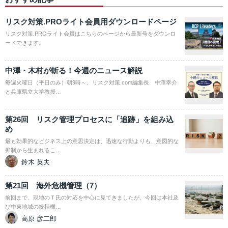
リスク対策.PROライト会員用ダウンロードページ
リスク対策.PROライト会員はこちらのページから最新号をダウンロ
ードできます。
中澤・木村が斬る！今週のニュース解説
毎週火曜日（平日のみ）朝9時～、リスク対策.com編集長 中澤幸介
と兵庫県立大学教授…
第26回 リスク管理プロセスに「追跡」を組み込
め
最も効果的なビジネス上の意思決定は、迅速な行動よりも、意図的な
抑制から生まれるこ…
鈴木 英夫
第21回 海外危機管理（7）
前回まで、現地のＴ氏の対応を中心に見てきましたが、今回は本社及
び中東地域の統括機…
高原 彦二郎