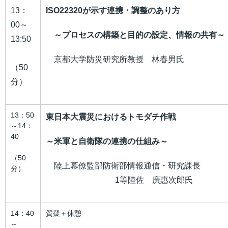
13：
ISO22320が示す連携・調整のあり方
00～
～プロセスの構築と目的の設定、情報の共有～
13:50
京都大学防災研究所教授 林春男氏
（50
分）
13：50
東日本大震災におけるトモダチ作戦
～14：
40
～米軍と自衛隊の連携の仕組み～
（50
陸上幕僚監部防衛部情報通信・研究課長
分）
1等陸佐 廣惠次郎氏
14：40
質疑＋休憩
～