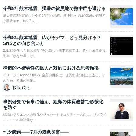
令和8年熊本地震 猛暑の被災地で熱中症を避ける
最大震度7を記録した令和8年熊本地震。熊本県内では400超の避難所
が開設され、約9千人…
令和8年熊本地震 広がるデマ、どう見分ける？
SNSとの向き合い方
28日に発生した最大震度7を記録した熊本地震では、早くも豪華寝台
列車「ななつ星」が…
構造的不確実性の拡大と対応における思考転換
イメージ（Adobe Stock）企業の目的は、企業価値の向上にある。そ
のため、将来の不確…
後藤 茂之
事例研究で有事に備え、組織の体質改善で形骸化
を防ぐ
組織レジリエンスの強化やサイバーセキュリティーの向上、サプライ
チェーンの強靭化な…
七夕豪雨――7月の気象災害――