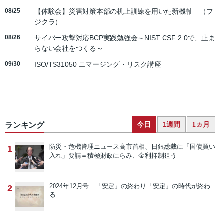
08/25
【体験会】災害対策本部の机上訓練を用いた新機軸 （フ
ジクラ）
08/26
サイバー攻撃対応BCP実践勉強会～NIST CSF 2.0で、止ま
らない会社をつくる～
09/30
ISO/TS31050 エマージング・リスク講座
今日
1週間
1ヵ月
ランキング
防災・危機管理ニュース
高市首相、日銀総裁に「国債買い
1
入れ」要請＝積極財政にらみ、金利抑制狙う
2024年12月号 「安定」の終わり
「安定」の時代が終わ
2
る