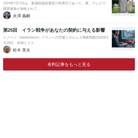
1974年7月7日は、参議院議員選挙の投票日であった。夜、テレビで
開票速報が放映されて…
永澤 義嗣
第25回 イラン戦争があなたの契約に与える影響
イメージ（AdobeStock）イランへの空爆とホルムズ海峡閉鎖2026年2
月28日、米国とイス…
鈴木 英夫
有料記事をもっと見る