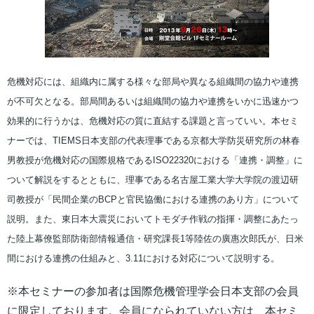
危機対応には、組織内に属する様々な部局や異なる組織間の協力や連携
が不可欠となる。部局間あるいは組織間の協力や連携をいかに迅速かつ
効果的に行うかは、危機対応の質に直結する課題と言っていい。本セミ
ナーでは、TIEMS日本支部の代表理事である京都大学防災研究所の林春
男教授が危機対応の国際規格であるISO22320における「連携・調整」に
ついて解説をするとともに、理事である名古屋工業大学大学院の渡辺研
司教授が「民間企業のBCPと官民協働における連携のあり方」について
説明。また、東日本大震災においてトモダチ作戦の指揮・調整にあたっ
た陸上幕僚監部防衛部情報通信・研究課長1等陸佐の廣惠次郎氏が、日米
間における連携の仕組みと、3.11における対応について説明する。
※本セミナーの参加者は国際危機管理学会日本支部の会員
に限定しております。会員になられていない方は、本セミ