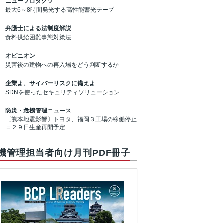
ニュープロダクツ
最大6～8時間発光する高性能蓄光テープ
弁護士による法制度解説
食料供給困難事態対策法
オピニオン
災害後の建物への再入場をどう判断するか
企業よ、サイバーリスクに備えよ
SDNを使ったセキュリティソリューション
防災・危機管理ニュース
〔熊本地震影響〕トヨタ、福岡３工場の稼働停止
＝２９日生産再開予定
機管理担当者向け月刊PDF冊子