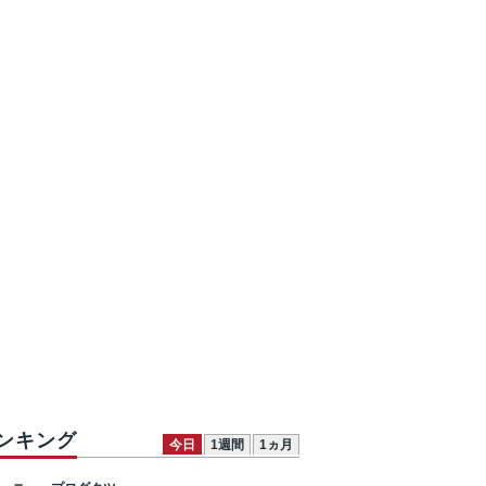
ンキング
今日
1週間
1ヵ月