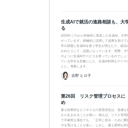
生成AIで就活の進路相談も、大
る
2025年ごろから本格的に普及した生成AI。大
がっています。積極的に活用して成果を挙げて
学の課題に生成AIを使う学生が増えたり、就活
われたりして、話題になっています。実際、大
のように生成AIサービスを使っているのでしょ
ている学生を対象にした、生成AI利用をテーマ
とに、考察します。
吉野 ヒロ子
第26回 リスク管理プロセスに
め
最も効果的なビジネス上の意思決定は、迅速な
から生まれることが多い。例えば、リスク管理
て不確実な場合でも、「正常に戻る」ために断
力を受けることが多い。しかし、最も賢明な対