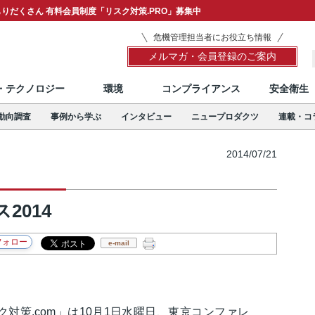
りだくさん 有料会員制度「リスク対策.PRO」募集中
危機管理担当者にお役立ち情報
メルマガ・会員登録のご案内
T・テクノロジー
環境
コンプライアンス
安全衛生
動向調査
事例から学ぶ
インタビュー
ニュープロダクツ
連載・コ
2014/07/21
2014
e-mail
対策.com」は10月1日水曜日、東京コンファレ