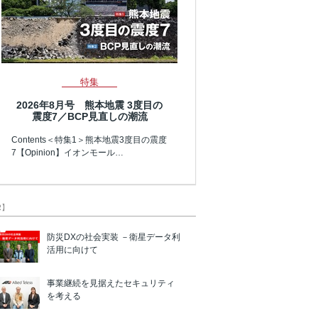
特集
2026年8月号 熊本地震 3度目の
震度7／BCP見直しの潮流
Contents＜特集1＞熊本地震3度目の震度
7【Opinion】イオンモール…
R】
防災DXの社会実装 －衛星データ利
活用に向けて
事業継続を見据えたセキュリティ
を考える