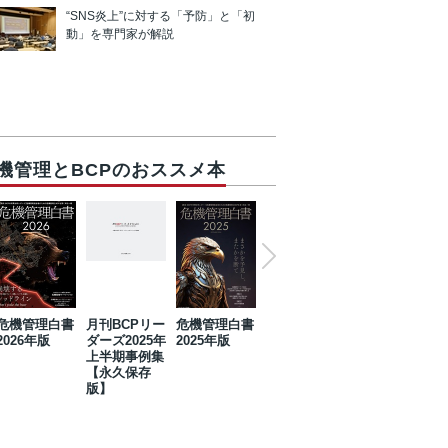
“SNS炎上”に対する「予防」と「初
動」を専門家が解説
機管理とBCPのおススメ本
危機管理白書
月刊BCPリー
危機管理白書
2023年防災・
危機管理白書
2026年版
ダーズ2025年
2025年版
BCP・リスク
2024年版
上半期事例集
マネジメント
【永久保存
事例集【永久
版】
保存版】