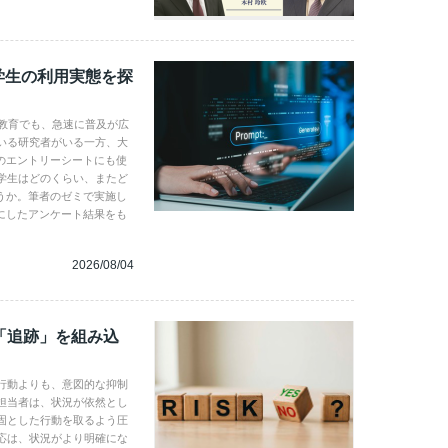
学生の利用実態を探
学教育でも、急速に普及が広
いる研究者がいる一方、大
のエントリーシートにも使
学生はどのくらい、またど
うか。筆者のゼミで実施し
にしたアンケート結果をも
2026/08/04
「追跡」を組み込
行動よりも、意図的な抑制
担当者は、状況が依然とし
固とした行動を取るよう圧
応は、状況がより明確にな