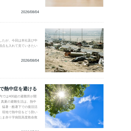
2026/08/04
したが、今回は本社及び中
観点も入れて見ていきたい
2026/08/04
地で熱中症を避ける
内では400超の避難所が開
。真夏の避難生活は、熱中
、猛暑・酷暑下での復旧活
。現地で熱中症をどう防い
たま赤十字病院高度救命救