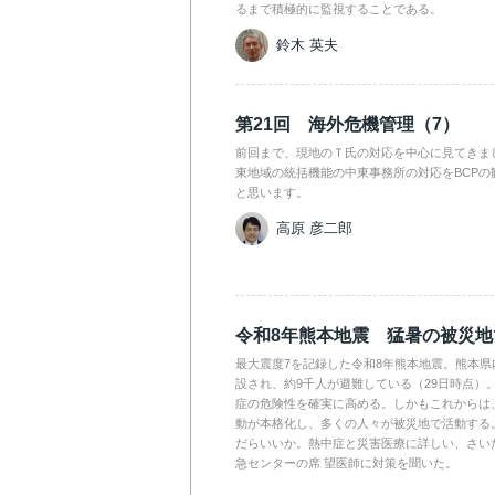
るまで積極的に監視することである。
鈴木 英夫
第21回 海外危機管理（7）
前回まで、現地のＴ氏の対応を中心に見てきま
東地域の統括機能の中東事務所の対応をBCPの
と思います。
高原 彦二郎
令和8年熊本地震 猛暑の被災
最大震度7を記録した令和8年熊本地震。熊本県
設され、約9千人が避難している（29日時点）
症の危険性を確実に高める。しかもこれからは
動が本格化し、多くの人々が被災地で活動する
だらいいか。熱中症と災害医療に詳しい、さい
急センターの席 望医師に対策を聞いた。