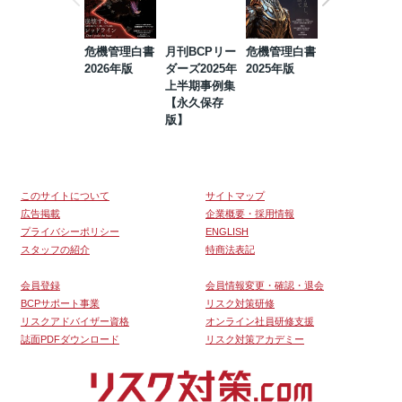
危機管理白書
月刊BCPリー
危機管理白書
2023年防災・
2026年版
ダーズ2025年
2025年版
BCP・リスク
上半期事例集
マネジメント
【永久保存
事例集【永久
版】
保存版】
このサイトについて
サイトマップ
広告掲載
企業概要・採用情報
プライバシーポリシー
ENGLISH
スタッフの紹介
特商法表記
会員登録
会員情報変更・確認・退会
BCPサポート事業
リスク対策研修
リスクアドバイザー資格
オンライン社員研修支援
誌面PDFダウンロード
リスク対策アカデミー