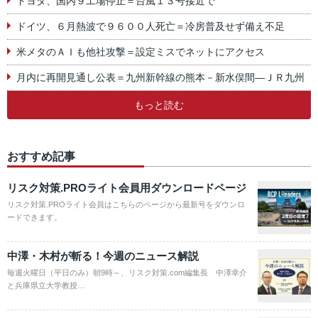
トヨタ、国内９工場停止＝台風１３号接近で
ドイツ、６月熱波で９６００人死亡＝冷房普及せず備え不足
米メタのＡＩも他社攻撃＝設定ミスでネットにアクセス
月内に再開見通し公表＝九州新幹線の熊本－新水俣間―ＪＲ九州
もっと読む
おすすめ記事
リスク対策.PROライト会員用ダウンロードページ
リスク対策.PROライト会員はこちらのページから最新号をダウンロ
ードできます。
中澤・木村が斬る！今週のニュース解説
毎週火曜日（平日のみ）朝9時～、リスク対策.com編集長 中澤幸介
と兵庫県立大学教授…