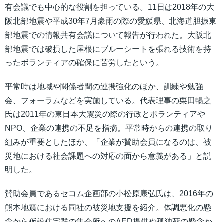
有会議でも中心的な役割を担っている。11日は2018年の大
阪北部地震や平成30年7月豪雨の際の愛媛県、北海道胆振東
部地震での情報共有会議について報告が行われた。大阪北
部地震では破損した屋根にブルーシートを張れる技術を持
ったボランティアの確保に苦労したという。
平常時は地域や関係者間の連携強化のほか、訓練や勉強
会、フォーラムなどを実施している。代表理事の栗田暢之
氏は2011年の東日本大震災の際の行政とボランティアや
NPO、企業の連携の不足を指摘。平常時からの連携の取り
組みが重要としたほか、「企業が賛助会員になるのは、被
災地における社会課題への対応の面から意義がある」と説
明した。
賛助会員であるセコム企画部の小松原康弘氏は、2016年の
熊本地震における同社の被災地支援を紹介。体調悪化の懸
念から仮設住宅群の集会所へのAED提供や孤独死の懸念か