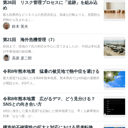
第26回 リスク管理プロセスに「追跡」を組み込
め
最も効果的なビジネス上の意思決定は、迅速な行動よりも、意図的な
抑制から生まれるこ…
鈴木 英夫
第21回 海外危機管理（7）
前回まで、現地のＴ氏の対応を中心に見てきましたが、今回は本社及
び中東地域の統括機…
高原 彦二郎
令和8年熊本地震 猛暑の被災地で熱中症を避ける
最大震度7を記録した令和8年熊本地震。熊本県内では400超の避難所
が開設され、約9千人…
令和8年熊本地震 広がるデマ、どう見分ける？
SNSとの向き合い方
28日に発生した最大震度7を記録した熊本地震では、早くも豪華寝台
列車「ななつ星」が…
構造的不確実性の拡大と対応における思考転換