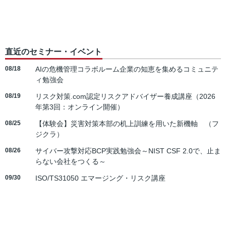
直近のセミナー・イベント
08/18
AIの危機管理コラボルーム企業の知恵を集めるコミュニテ
ィ勉強会
08/19
リスク対策.com認定リスクアドバイザー養成講座（2026
年第3回：オンライン開催）
08/25
【体験会】災害対策本部の机上訓練を用いた新機軸 （フ
ジクラ）
08/26
サイバー攻撃対応BCP実践勉強会～NIST CSF 2.0で、止ま
らない会社をつくる～
09/30
ISO/TS31050 エマージング・リスク講座