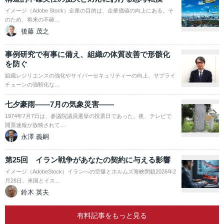
イメージ（Adobe Stock）企業の目的は、企業価値の向上にある。そ
のため、将来の不確…
後藤 茂之
事例研究で有事に備え、組織の体質改善で形骸化
を防ぐ
組織レジリエンスの強化やサイバーセキュリティーの向上、サプライ
チェーンの強靭化な…
七夕豪雨――7月の気象災害――
1974年7月7日は、参議院議員選挙の投票日であった。夜、テレビで
開票速報が放映されて…
永澤 義嗣
第25回 イラン戦争があなたの契約に与える影響
イメージ（AdobeStock）イランへの空爆とホルムズ海峡閉鎖2026年2
月28日、米国とイス…
鈴木 英夫
有料記事をもっと見る