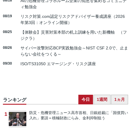
08/18
AIの危機管理コラボルーム企業の知恵を集めるコミュニテ
ィ勉強会
08/19
リスク対策.com認定リスクアドバイザー養成講座（2026
年第3回：オンライン開催）
08/25
【体験会】災害対策本部の机上訓練を用いた新機軸 （フ
ジクラ）
08/26
サイバー攻撃対応BCP実践勉強会～NIST CSF 2.0で、止ま
らない会社をつくる～
09/30
ISO/TS31050 エマージング・リスク講座
今日
1週間
1ヵ月
ランキング
防災・危機管理ニュース
高市首相、日銀総裁に「国債買い
1
入れ」要請＝積極財政にらみ、金利抑制狙う