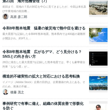
第21回 海外危機管理（7）
前回まで、現地のＴ氏の対応を中心に見てきましたが、今回は本社及
び中東地域の統括機…
高原 彦二郎
令和8年熊本地震 猛暑の被災地で熱中症を避ける
最大震度7を記録した令和8年熊本地震。熊本県内では400超の避難所
が開設され、約9千人…
令和8年熊本地震 広がるデマ、どう見分ける？
SNSとの向き合い方
28日に発生した最大震度7を記録した熊本地震では、早くも豪華寝台
列車「ななつ星」が…
構造的不確実性の拡大と対応における思考転換
イメージ（Adobe Stock）企業の目的は、企業価値の向上にある。そ
のため、将来の不確…
後藤 茂之
事例研究で有事に備え、組織の体質改善で形骸化
を防ぐ