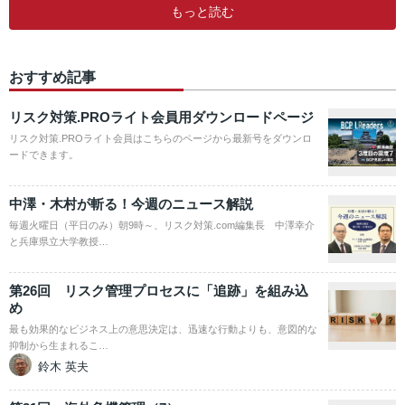
もっと読む
おすすめ記事
リスク対策.PROライト会員用ダウンロードページ
リスク対策.PROライト会員はこちらのページから最新号をダウンロ
ードできます。
中澤・木村が斬る！今週のニュース解説
毎週火曜日（平日のみ）朝9時～、リスク対策.com編集長 中澤幸介
と兵庫県立大学教授…
第26回 リスク管理プロセスに「追跡」を組み込
め
最も効果的なビジネス上の意思決定は、迅速な行動よりも、意図的な
抑制から生まれるこ…
鈴木 英夫