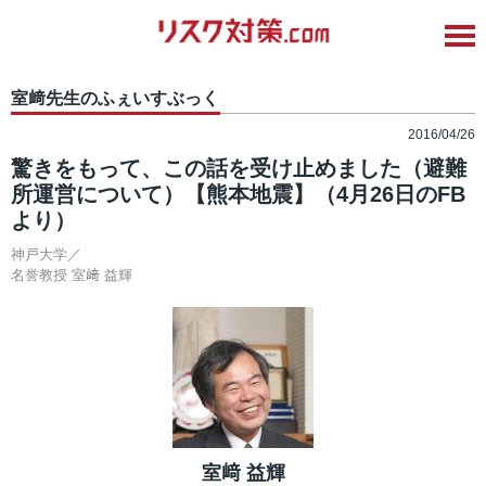
室﨑先生のふぇいすぶっく
2016/04/26
驚きをもって、この話を受け止めました（避難
所運営について）【熊本地震】（4月26日のFB
より）
神戸大学／
名誉教授
室﨑 益輝
室﨑 益輝