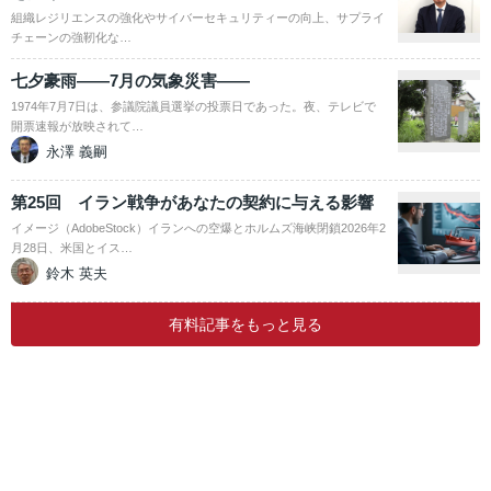
組織レジリエンスの強化やサイバーセキュリティーの向上、サプライ
チェーンの強靭化な…
七夕豪雨――7月の気象災害――
1974年7月7日は、参議院議員選挙の投票日であった。夜、テレビで
開票速報が放映されて…
永澤 義嗣
第25回 イラン戦争があなたの契約に与える影響
イメージ（AdobeStock）イランへの空爆とホルムズ海峡閉鎖2026年2
月28日、米国とイス…
鈴木 英夫
有料記事をもっと見る