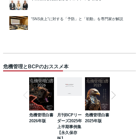
“SNS炎上”に対する「予防」と「初動」を専門家が解説
危機管理とBCPのおススメ本
危機管理白書
月刊BCPリー
危機管理白書
2023年防災・
2026年版
ダーズ2025年
2025年版
BCP・リスク
上半期事例集
マネジメント
【永久保存
事例集【永久
版】
保存版】