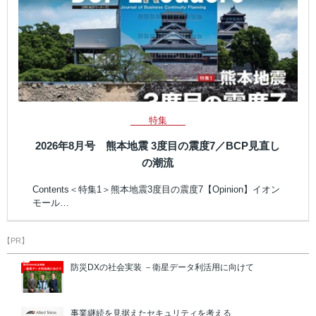
特集
2026年8月号 熊本地震 3度目の震度7／BCP見直し
の潮流
Contents＜特集1＞熊本地震3度目の震度7【Opinion】イオン
モール…
【PR】
防災DXの社会実装 －衛星データ利活用に向けて
事業継続を見据えたセキュリティを考える