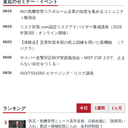
直近のセミナー・イベント
08/18
AIの危機管理コラボルーム企業の知恵を集めるコミュニテ
ィ勉強会
08/19
リスク対策.com認定リスクアドバイザー養成講座（2026
年第3回：オンライン開催）
08/25
【体験会】災害対策本部の机上訓練を用いた新機軸 （フ
ジクラ）
08/26
サイバー攻撃対応BCP実践勉強会～NIST CSF 2.0で、止ま
らない会社をつくる～
09/30
ISO/TS31050 エマージング・リスク講座
今日
1週間
1ヵ月
ランキング
防災・危機管理ニュース
高市首相、日銀総裁に「国債買い
1
入れ」要請＝積極財政にらみ、金利抑制狙う