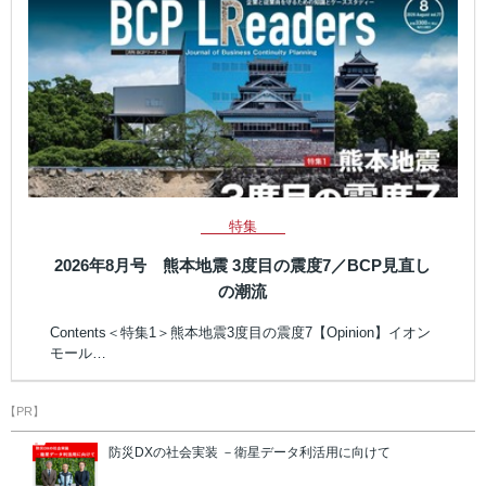
特集
2026年8月号 熊本地震 3度目の震度7／BCP見直し
の潮流
Contents＜特集1＞熊本地震3度目の震度7【Opinion】イオン
モール…
【PR】
防災DXの社会実装 －衛星データ利活用に向けて