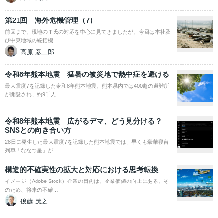
第21回 海外危機管理（7）
前回まで、現地のＴ氏の対応を中心に見てきましたが、今回は本社及
び中東地域の統括機…
高原 彦二郎
令和8年熊本地震 猛暑の被災地で熱中症を避ける
最大震度7を記録した令和8年熊本地震。熊本県内では400超の避難所
が開設され、約9千人…
令和8年熊本地震 広がるデマ、どう見分ける？
SNSとの向き合い方
28日に発生した最大震度7を記録した熊本地震では、早くも豪華寝台
列車「ななつ星」が…
構造的不確実性の拡大と対応における思考転換
イメージ（Adobe Stock）企業の目的は、企業価値の向上にある。そ
のため、将来の不確…
後藤 茂之