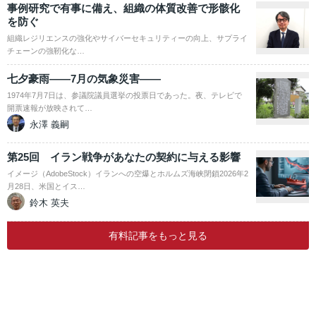
事例研究で有事に備え、組織の体質改善で形骸化
を防ぐ
組織レジリエンスの強化やサイバーセキュリティーの向上、サプライ
チェーンの強靭化な…
七夕豪雨――7月の気象災害――
1974年7月7日は、参議院議員選挙の投票日であった。夜、テレビで
開票速報が放映されて…
永澤 義嗣
第25回 イラン戦争があなたの契約に与える影響
イメージ（AdobeStock）イランへの空爆とホルムズ海峡閉鎖2026年2
月28日、米国とイス…
鈴木 英夫
有料記事をもっと見る