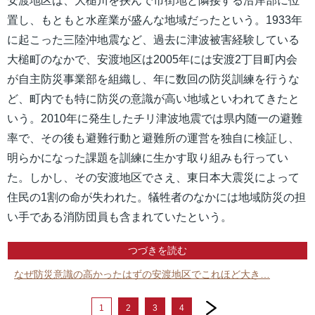
安渡地区は、大槌川を挟んで市街地と隣接する沿岸部に位
置し、もともと水産業が盛んな地域だったという。1933年
に起こった三陸沖地震など、過去に津波被害経験している
大槌町のなかで、安渡地区は2005年には安渡2丁目町内会
が自主防災事業部を組織し、年に数回の防災訓練を行うな
ど、町内でも特に防災の意識が高い地域といわれてきたと
いう。2010年に発生したチリ津波地震では県内随一の避難
率で、その後も避難行動と避難所の運営を独自に検証し、
明らかになった課題を訓練に生かす取り組みも行ってい
た。しかし、その安渡地区でさえ、東日本大震災によって
住民の1割の命が失われた。犠牲者のなかには地域防災の担
い手である消防団員も含まれていたという。
つづきを読む
なぜ防災意識の高かったはずの安渡地区でこれほど大き…
next
1
2
3
4