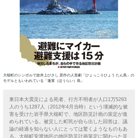
大槌町のシンボルで故井上ひさし 原作の人形劇「ひょっこりひょう たん島」の
モデルともいわれている「蓬莱（ほうらい）島」
東日本大震災による死者、行方不明者が人口1万5293
人のうち1287人（2012年4月当時）という壊滅的な被
害を受けた岩手県大槌町で、地区防災計画の策定が進
められている。被災した町民が自ら出した回答は、議
論の経過を知らない人にとっては驚くようなものもあ
る。大槌町安渡地区の地区防災計画策定に関わった災