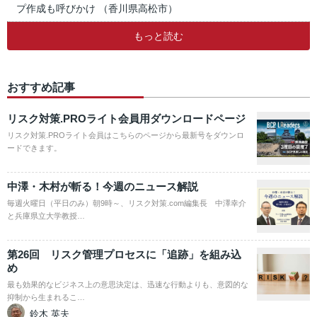
プ作成も呼びかけ （香川県高松市）
もっと読む
おすすめ記事
リスク対策.PROライト会員用ダウンロードページ
リスク対策.PROライト会員はこちらのページから最新号をダウンロ
ードできます。
中澤・木村が斬る！今週のニュース解説
毎週火曜日（平日のみ）朝9時～、リスク対策.com編集長 中澤幸介
と兵庫県立大学教授…
第26回 リスク管理プロセスに「追跡」を組み込
め
最も効果的なビジネス上の意思決定は、迅速な行動よりも、意図的な
抑制から生まれるこ…
鈴木 英夫