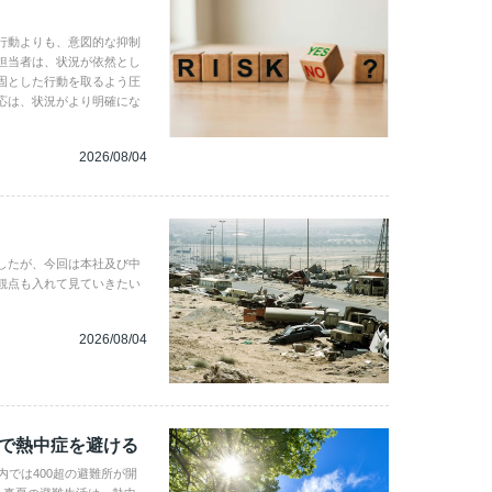
行動よりも、意図的な抑制
担当者は、状況が依然とし
固とした行動を取るよう圧
応は、状況がより明確にな
2026/08/04
したが、今回は本社及び中
観点も入れて見ていきたい
2026/08/04
地で熱中症を避ける
内では400超の避難所が開