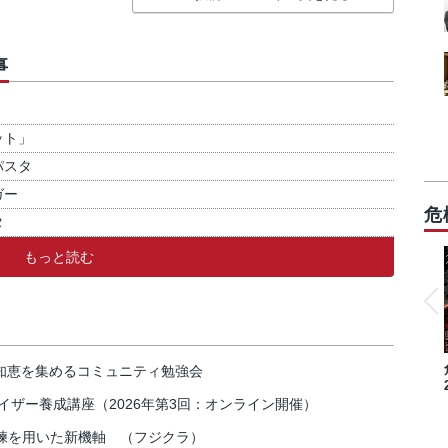
事
ット」
パスタ
ガー
危
タ
もっと読む
の知恵を集めるコミュニティ勉強会
イザー養成講座（2026年第3回：オンライン開催）
練を用いた新機軸 （フジクラ）