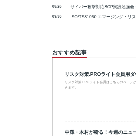
08/26
サイバー攻撃対応BCP実践勉強会～N
09/30
ISO/TS31050 エマージング・リ
おすすめ記事
リスク対策.PROライト会員用
リスク対策.PROライト会員はこちらのページ
きます。
中澤・木村が斬る！今週のニュ