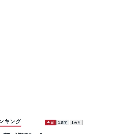
ンキング
今日
1週間
1ヵ月