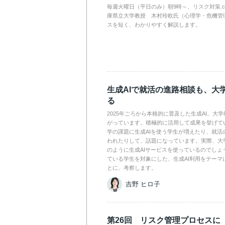
毎週火曜日（平日のみ）朝9時～、リスク対策.
庫県立大学教授 木村玲欧氏（心理学・危機管
スを短く、わかりやすく解説します。
生成AIで就活の進路相談も、大
る
2025年ごろから本格的に普及した生成AI。大
がっています。積極的に活用して成果を挙げて
学の課題に生成AIを使う学生が増えたり、就活
われたりして、話題になっています。実際、大
のように生成AIサービスを使っているのでしょ
ている学生を対象にした、生成AI利用をテーマ
とに、考察します。
吉野 ヒロ子
第26回 リスク管理プロセスに