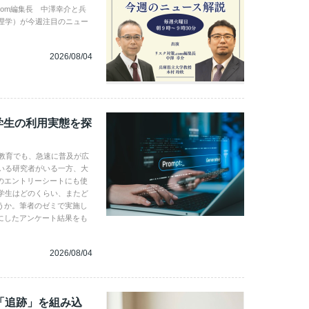
com編集長 中澤幸介と兵
理学）が今週注目のニュー
2026/08/04
学生の利用実態を探
学教育でも、急速に普及が広
いる研究者がいる一方、大
のエントリーシートにも使
学生はどのくらい、またど
うか。筆者のゼミで実施し
にしたアンケート結果をも
2026/08/04
「追跡」を組み込