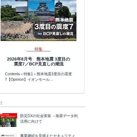
特集
2026年8月号 熊本地震 3度目の
震度7／BCP見直しの潮流
Contents＜特集1＞熊本地震3度目の震度
7【Opinion】イオンモール…
R】
防災DXの社会実装 －衛星データ利
活用に向けて
事業継続を見据えたセキュリティ