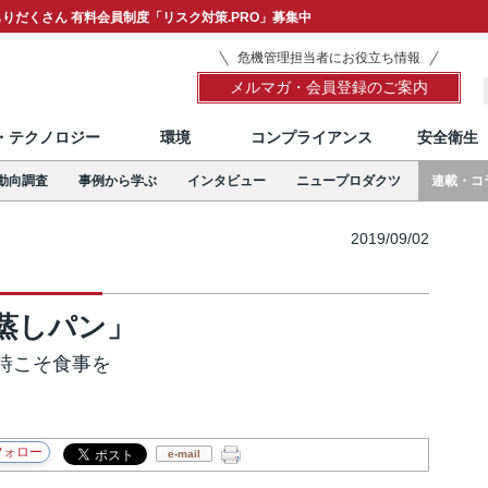
りだくさん 有料会員制度「リスク対策.PRO」募集中
危機管理担当者にお役立ち情報
メルマガ・会員登録のご案内
T・テクノロジー
環境
コンプライアンス
安全衛生
動向調査
事例から学ぶ
インタビュー
ニュープロダクツ
連載・コ
2019/09/02
蒸しパン」
時こそ食事を
e-mail