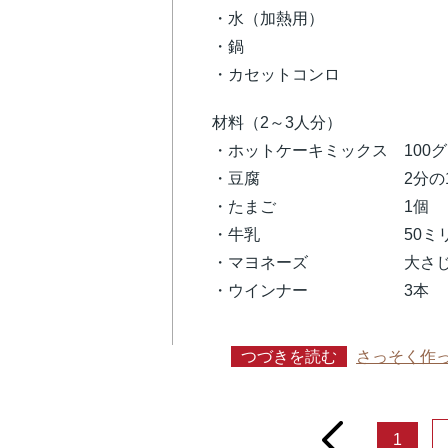
・水（加熱用）
・鍋
・カセットコンロ
材料（2～3人分）
・ホットケーキミックス 100
・豆腐 2分の1
・たまご 1個
・牛乳 50ミリリ
・マヨネーズ 大さじ
・ウインナー 3本
つづきを読む
さっそく作
prev
1