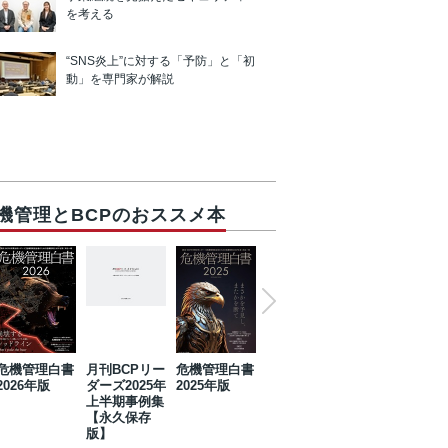
を考える
“SNS炎上”に対する「予防」と「初
動」を専門家が解説
機管理とBCPのおススメ本
危機管理白書
月刊BCPリー
危機管理白書
2023年防災・
危機管理白書
2026年版
ダーズ2025年
2025年版
BCP・リスク
2024年版
上半期事例集
マネジメント
【永久保存
事例集【永久
版】
保存版】