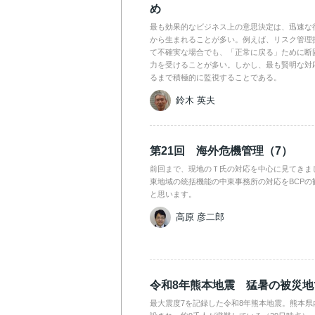
め
最も効果的なビジネス上の意思決定は、迅速な
から生まれることが多い。例えば、リスク管理
て不確実な場合でも、「正常に戻る」ために断
力を受けることが多い。しかし、最も賢明な対
るまで積極的に監視することである。
鈴木 英夫
第21回 海外危機管理（7）
前回まで、現地のＴ氏の対応を中心に見てきま
東地域の統括機能の中東事務所の対応をBCPの
と思います。
高原 彦二郎
令和8年熊本地震 猛暑の被災
最大震度7を記録した令和8年熊本地震。熊本県