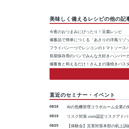
美味しく備えるレシピの他の記
今夜のおつまみにぴったり！豆腐レシピ
備蓄品で簡単につくる「あさりの洋風リゾ
フライパン一つでレンコンのトマトソース
長期保存用のパンでみんな大好きハンバー
備蓄食と和えるだけ！さんまの蒲焼きパス
直近のセミナー・イベント
08/18
AIの危機管理コラボルーム企業
08/19
リスク対策.com認定リスクアドバ
08/25
【体験会】災害対策本部の机上訓