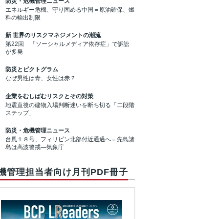
防災・危機管理ニュース
エネルギー危機、守り固める中国＝原油確保、燃
料の輸出制限
新 世界のリスクマネジメントの潮流
第22回 「ソーシャルメディア依存症」で訴訟
が多発
防災とピクトグラム
なぜ男性は青、女性は赤？
企業をむしばむリスクとその対策
地震直後の建物入場判断迷いを断ち切る「二段階
ステップ」
防災・危機管理ニュース
台風１８号、フィリピン北部付近通過へ＝先島諸
島は高波警戒―気象庁
機管理担当者向け月刊PDF冊子