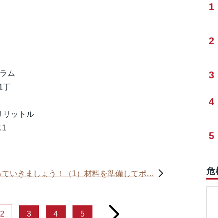
1
2
グラム
3
丁
4
ットル
1
5
危
っていきましょう！（1）材料を準備してポ…
next
2
3
4
5