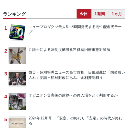
今日
1週間
1ヵ月
ランキング
ニュープロダクツ
最大6～8時間発光する高性能蓄光テー
1
プ
弁護士による法制度解説
食料供給困難事態対策法
2
防災・危機管理ニュース
高市首相、日銀総裁に「国債買い
3
入れ」要請＝積極財政にらみ、金利抑制狙う
オピニオン
災害後の建物への再入場をどう判断するか
4
2024年12月号 「安定」の終わり
「安定」の時代が終わ
5
る