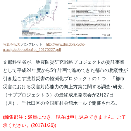
写真を拡大
パンフレット
http://www.drs.dpri.kyoto-
u.ac.jp/ur/docs/leaflet_20170227.pdf
文部科学省が、地震防災研究戦略プロジェクトの委託事業
として平成24年度から5年計画で進めてきた都市の脆弱性が
引き起こす激甚災害の軽減化プロジェクトの１つ、「都市
災害における災害対応能力の向上方策に関する調査･研究」
（サブプロジェクト３）の最終成果発表会が2月27日
（月）、千代田区の全国町村会館ホールで開催される。
(編集部注：満員につき、現在は申し込みできません。ご了
承ください。(
2017/1/26)
)