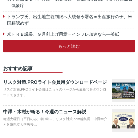
―気象庁
トランプ氏、出生地主義制限へ大統領令署名＝出産旅行の子、米
国籍認めず
米ＦＲＢ議長、９月利上げ用意＝インフレ加速なら―英紙
もっと読む
おすすめ記事
リスク対策.PROライト会員用ダウンロードページ
リスク対策.PROライト会員はこちらのページから最新号をダウンロ
ードできます。
中澤・木村が斬る！今週のニュース解説
毎週火曜日（平日のみ）朝9時～、リスク対策.com編集長 中澤幸介
と兵庫県立大学教授…