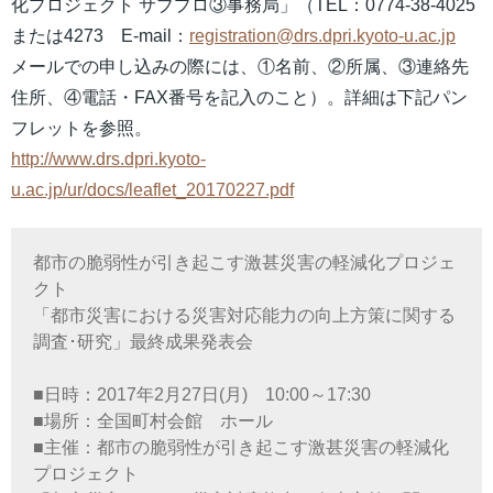
化プロジェクト サブプロ③事務局」（TEL：0774-38-4025
または4273 E-mail：
registration@drs.dpri.kyoto-u.ac.jp
メールでの申し込みの際には、①名前、②所属、③連絡先
住所、④電話・FAX番号を記入のこと）。詳細は下記パン
フレットを参照。
http://www.drs.dpri.kyoto-
u.ac.jp/ur/docs/leaflet_20170227.pdf
都市の脆弱性が引き起こす激甚災害の軽減化プロジェ
クト
「都市災害における災害対応能力の向上方策に関する
調査･研究」最終成果発表会
■日時：2017年2月27日(月) 10:00～17:30
■場所：全国町村会館 ホール
■主催：都市の脆弱性が引き起こす激甚災害の軽減化
プロジェクト