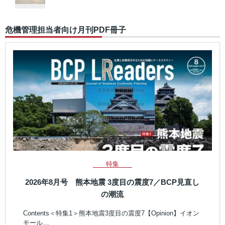
危機管理担当者向け月刊PDF冊子
特集
2026年8月号 熊本地震 3度目の震度7／BCP見直し
の潮流
Contents＜特集1＞熊本地震3度目の震度7【Opinion】イオン
モール…