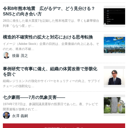
令和8年熊本地震 広がるデマ、どう見分ける？
SNSとの向き合い方
28日に発生した最大震度7を記録した熊本地震では、早くも豪華寝台
列車「ななつ星」が…
構造的不確実性の拡大と対応における思考転換
イメージ（Adobe Stock）企業の目的は、企業価値の向上にある。そ
のため、将来の不確…
後藤 茂之
事例研究で有事に備え、組織の体質改善で形骸化
を防ぐ
組織レジリエンスの強化やサイバーセキュリティーの向上、サプライ
チェーンの強靭化な…
七夕豪雨――7月の気象災害――
1974年7月7日は、参議院議員選挙の投票日であった。夜、テレビで
開票速報が放映されて…
永澤 義嗣