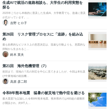
生成AIで就活の進路相談も、大学生の利用実態を
探る
2025年ごろから本格的に普及した生成AI。大学教育でも、急速に普及
が広がっています。…
吉野 ヒロ子
第26回 リスク管理プロセスに「追跡」を組み込
め
最も効果的なビジネス上の意思決定は、迅速な行動よりも、意図的な
抑制から生まれるこ…
鈴木 英夫
第21回 海外危機管理（7）
前回まで、現地のＴ氏の対応を中心に見てきましたが、今回は本社及
び中東地域の統括機…
高原 彦二郎
令和8年熊本地震 猛暑の被災地で熱中症を避ける
最大震度7を記録した令和8年熊本地震。熊本県内では400超の避難所
が開設され、約9千人…