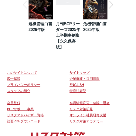
危機管理白書
月刊BCPリー
危機管理白書
2023年防災・
2026年版
ダーズ2025年
2025年版
BCP・リスク
上半期事例集
マネジメント
【永久保存
事例集【永久
版】
保存版】
このサイトについて
サイトマップ
広告掲載
企業概要・採用情報
プライバシーポリシー
ENGLISH
スタッフの紹介
特商法表記
会員登録
会員情報変更・確認・退会
BCPサポート事業
リスク対策研修
リスクアドバイザー資格
オンライン社員研修支援
誌面PDFダウンロード
リスク対策アカデミー