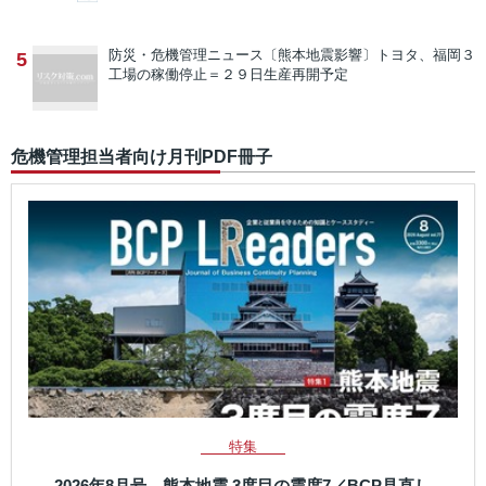
防災・危機管理ニュース
〔熊本地震影響〕トヨタ、福岡３
5
工場の稼働停止＝２９日生産再開予定
危機管理担当者向け月刊PDF冊子
特集
2026年8月号 熊本地震 3度目の震度7／BCP見直し