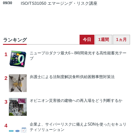
09/30
ISO/TS31050 エマージング・リスク講座
今日
1週間
1ヵ月
ランキング
ニュープロダクツ
最大6～8時間発光する高性能蓄光テー
1
プ
弁護士による法制度解説
食料供給困難事態対策法
2
オピニオン
災害後の建物への再入場をどう判断するか
3
企業よ、サイバーリスクに備えよ
SDNを使ったセキュリ
4
ティソリューション