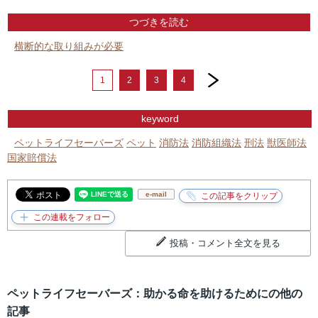
つづきを読む
横断的な取り組みが必要
next
1
2
3
4
keyword
ペットライフセーバーズ
ペット
消防法
消防組織法
刑法
獣医師法
国家賠償法
e-mail
投稿・コメント全文を見る
ペットライフセーバーズ：助かる命を助けるためにの他の
記事