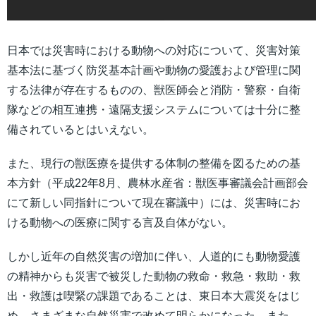
日本では災害時における動物への対応について、災害対策
基本法に基づく防災基本計画や動物の愛護および管理に関
する法律が存在するものの、獣医師会と消防・警察・自衛
隊などの相互連携・遠隔支援システムについては十分に整
備されているとはいえない。
また、現行の獣医療を提供する体制の整備を図るための基
本方針（平成22年8月、農林水産省：獣医事審議会計画部会
にて新しい同指針について現在審議中）には、災害時にお
ける動物への医療に関する言及自体がない。
しかし近年の自然災害の増加に伴い、人道的にも動物愛護
の精神からも災害で被災した動物の救命・救急・救助・救
出・救護は喫緊の課題であることは、東日本大震災をはじ
め、さまざまな自然災害で改めて明らかになった。また、