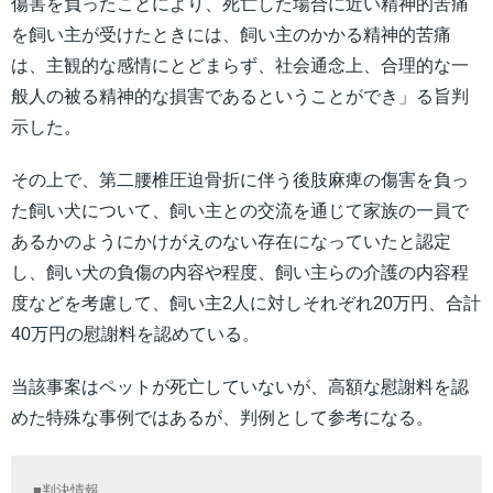
傷害を負ったことにより、死亡した場合に近い精神的苦痛
を飼い主が受けたときには、飼い主のかかる精神的苦痛
は、主観的な感情にとどまらず、社会通念上、合理的な一
般人の被る精神的な損害であるということができ」る旨判
示した。
その上で、第二腰椎圧迫骨折に伴う後肢麻痺の傷害を負っ
た飼い犬について、飼い主との交流を通じて家族の一員で
あるかのようにかけがえのない存在になっていたと認定
し、飼い犬の負傷の内容や程度、飼い主らの介護の内容程
度などを考慮して、飼い主2人に対しそれぞれ20万円、合計
40万円の慰謝料を認めている。
当該事案はペットが死亡していないが、高額な慰謝料を認
めた特殊な事例ではあるが、判例として参考になる。
■判決情報