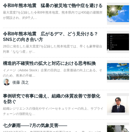
令和8年熊本地震 猛暑の被災地で熱中症を避ける
最大震度7を記録した令和8年熊本地震。熊本県内では400超の避難所
が開設され、約9千人…
令和8年熊本地震 広がるデマ、どう見分ける？
SNSとの向き合い方
28日に発生した最大震度7を記録した熊本地震では、早くも豪華寝台
列車「ななつ星」が…
構造的不確実性の拡大と対応における思考転換
イメージ（Adobe Stock）企業の目的は、企業価値の向上にある。そ
のため、将来の不確…
後藤 茂之
事例研究で有事に備え、組織の体質改善で形骸化
を防ぐ
組織レジリエンスの強化やサイバーセキュリティーの向上、サプライ
チェーンの強靭化な…
七夕豪雨――7月の気象災害――