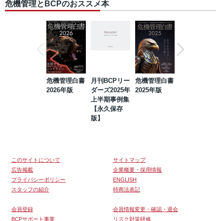
危機管理とBCPのおススメ本
危機管理白書
月刊BCPリー
危機管理白書
2023年防災・
2026年版
ダーズ2025年
2025年版
BCP・リスク
上半期事例集
マネジメント
【永久保存
事例集【永久
版】
保存版】
このサイトについて
サイトマップ
広告掲載
企業概要・採用情報
プライバシーポリシー
ENGLISH
スタッフの紹介
特商法表記
会員登録
会員情報変更・確認・退会
BCPサポート事業
リスク対策研修