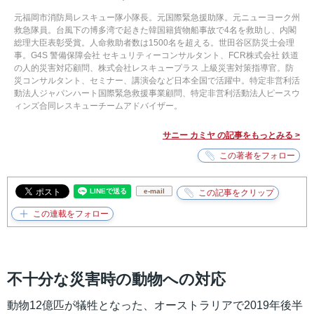
元福岡市消防局レスキュー隊小隊長。元国際緊急援助隊。元ニューヨーク州
救急隊員。台風下の博多湾で起きた韓国籍貨物船事故で4名を救助し、内閣
総理大臣表彰受賞。人命救助者数は1500名を超える。世田谷区防災士会理
事。G4S 警備保障会社 セキュリティーコンサルタント、FCR株式会社 鉄道
の人的災害対応顧問、株式会社レスキュープラス 上級災害対策指導官。防
災コンサルタント、セミナー、講演会など日本全国で活躍中。特定非営利活
動法人ジャパンハート国際緊急救援事業顧問、特定非営利活動法人ピースウ
ィンズ合同レスキューチームアドバイザー。
サニー カミヤ の記事をもっとみる >
e-mail
不十分な災害時の動物への対応
動物12億匹が犠牲となった、オーストラリアで2019年後半