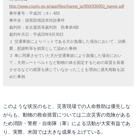
http://www.courts.go.jp/app/files/hanrei_jp/950/036950_hanrei.pdf
事件番号：平成20（ネ）483
事件名：損害賠償請求控訴事件
裁判所：名古屋高等裁判所 民事第4部
裁判年月日：平成20年9月30日
１ 交通事故によりペットである犬が負傷した場合において，治療
費，慰謝料等を損害として認めた事例
２ 車に同乗させていた犬が交通事故により負傷した場合におい
て，犬用シートベルトなど動物の体を固定するための装置を装着
させるなどの措置を講じていなかったことを理由に過失相殺を認
めた事例
このような状況のもと、災害現場での人命救助は優先しな
がらも、動物の救命措置については二次災害の危険がある
ため消防・警察・自衛隊（軍）による活動が大変有益であ
り、実際、米国では大きな成果を上げている。