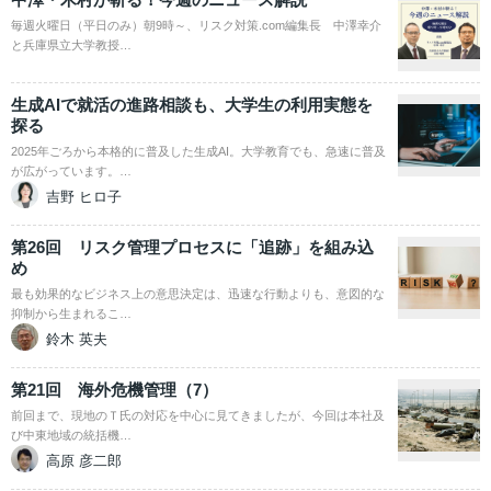
毎週火曜日（平日のみ）朝9時～、リスク対策.com編集長 中澤幸介
と兵庫県立大学教授…
生成AIで就活の進路相談も、大学生の利用実態を
探る
2025年ごろから本格的に普及した生成AI。大学教育でも、急速に普及
が広がっています。…
吉野 ヒロ子
第26回 リスク管理プロセスに「追跡」を組み込
め
最も効果的なビジネス上の意思決定は、迅速な行動よりも、意図的な
抑制から生まれるこ…
鈴木 英夫
第21回 海外危機管理（7）
前回まで、現地のＴ氏の対応を中心に見てきましたが、今回は本社及
び中東地域の統括機…
高原 彦二郎