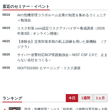
直近のセミナー・イベント
08/18
AIの危機管理コラボルーム企業の知恵を集めるコミュニテ
ィ勉強会
08/19
リスク対策.com認定リスクアドバイザー養成講座（2026
年第3回：オンライン開催）
08/25
【体験会】災害対策本部の机上訓練を用いた新機軸 （フ
ジクラ）
08/26
サイバー攻撃対応BCP実践勉強会～NIST CSF 2.0で、止ま
らない会社をつくる～
09/30
ISO/TS31050 エマージング・リスク講座
今日
1週間
1ヵ月
ランキング
防災・危機管理ニュース
「副首都」は複数設置可能＝大阪