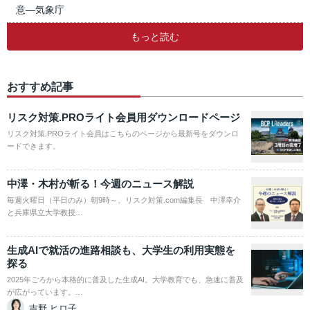
意―気象庁
もっと読む
おすすめ記事
リスク対策.PROライト会員用ダウンロードページ
リスク対策.PROライト会員はこちらのページから最新号をダウンロ
ードできます。
中澤・木村が斬る！今週のニュース解説
毎週火曜日（平日のみ）朝9時～、リスク対策.com編集長 中澤幸介
と兵庫県立大学教授…
生成AIで就活の進路相談も、大学生の利用実態を
探る
2025年ごろから本格的に普及した生成AI。大学教育でも、急速に普及
が広がっています。…
吉野 ヒロ子