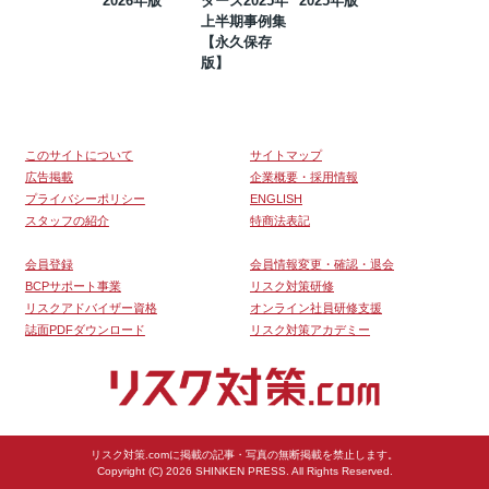
2026年版
ダーズ2025年
2025年版
BCP・リスク
上半期事例集
マネジメント
【永久保存
事例集【永久
版】
保存版】
このサイトについて
サイトマップ
広告掲載
企業概要・採用情報
プライバシーポリシー
ENGLISH
スタッフの紹介
特商法表記
会員登録
会員情報変更・確認・退会
BCPサポート事業
リスク対策研修
リスクアドバイザー資格
オンライン社員研修支援
誌面PDFダウンロード
リスク対策アカデミー
リスク対策.comに掲載の記事・写真の無断掲載を禁止します。
Copyright (C) 2026 SHINKEN PRESS. All Rights Reserved.