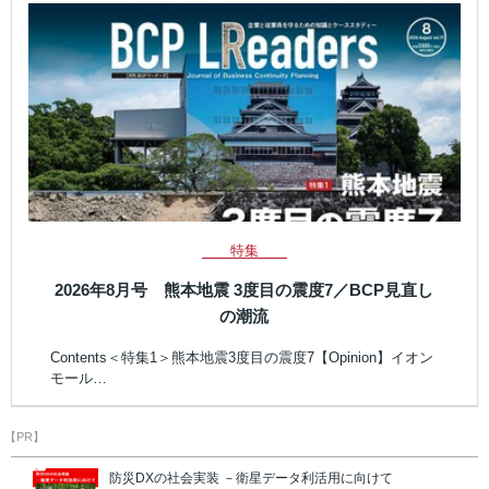
特集
2026年8月号 熊本地震 3度目の震度7／BCP見直し
の潮流
Contents＜特集1＞熊本地震3度目の震度7【Opinion】イオン
モール…
【PR】
防災DXの社会実装 －衛星データ利活用に向けて