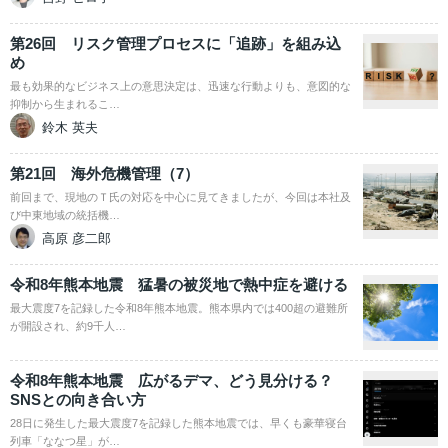
第26回 リスク管理プロセスに「追跡」を組み込
め
最も効果的なビジネス上の意思決定は、迅速な行動よりも、意図的な
抑制から生まれるこ…
鈴木 英夫
第21回 海外危機管理（7）
前回まで、現地のＴ氏の対応を中心に見てきましたが、今回は本社及
び中東地域の統括機…
高原 彦二郎
令和8年熊本地震 猛暑の被災地で熱中症を避ける
最大震度7を記録した令和8年熊本地震。熊本県内では400超の避難所
が開設され、約9千人…
令和8年熊本地震 広がるデマ、どう見分ける？
SNSとの向き合い方
28日に発生した最大震度7を記録した熊本地震では、早くも豪華寝台
列車「ななつ星」が…