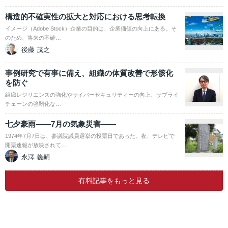
構造的不確実性の拡大と対応における思考転換
イメージ（Adobe Stock）企業の目的は、企業価値の向上にある。そ
のため、将来の不確…
後藤 茂之
事例研究で有事に備え、組織の体質改善で形骸化
を防ぐ
組織レジリエンスの強化やサイバーセキュリティーの向上、サプライ
チェーンの強靭化な…
七夕豪雨――7月の気象災害――
1974年7月7日は、参議院議員選挙の投票日であった。夜、テレビで
開票速報が放映されて…
永澤 義嗣
有料記事をもっと見る