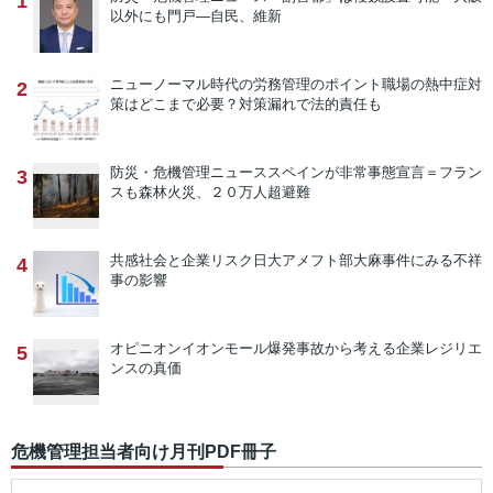
1
以外にも門戸―自民、維新
ニューノーマル時代の労務管理のポイント
職場の熱中症対
2
策はどこまで必要？対策漏れで法的責任も
防災・危機管理ニュース
スペインが非常事態宣言＝フラン
3
スも森林火災、２０万人超避難
共感社会と企業リスク
日大アメフト部大麻事件にみる不祥
4
事の影響
オピニオン
イオンモール爆発事故から考える企業レジリエ
5
ンスの真価
危機管理担当者向け月刊PDF冊子