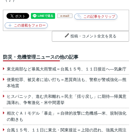
e-mail
投稿・コメント全文を見る
防災・危機管理ニュースの他の記事
東北南部など暴風大雨警戒＝台風１５号、１１日接近へ―気象庁
便乗犯罪、被災者に追い打ち＝悪質商法も、警察が警戒強化―熊
本地震
ヒスパニック、進む共和離れ＝民主「揺り戻し」に期待―帰属意
識薄れ、争奪激化・米中間選挙
相次ぐＡＩモデル「暴走」＝自律的攻撃に危機感―米、規制強化
の動きも
台風１５号、１１日に東北・関東接近＝上陸の恐れ、強風大雨注