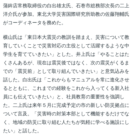
蒲鉾店常務取締役の白出雄太氏、石巻市総務部次長の二上
洋介氏が参加。東北大学災害国際研究所助教の佐藤翔輔氏
がコーディネータを務めた。
横山氏は「東日本大震災の教訓を踏まえ、災害について教
育していくことで災害対応の主役として活躍するような中
学生を育てていきたい」とした。井上氏は「やることはた
くさんあるが、現在は震災後ではなく、次の震災がくるま
での「震災前」として取り組んでいきたい」と意気込みを
話した。白出氏は「これからもマニュアルを常に進化させ
るとともに、これまでの経験をこれから入ってくる新入社
員にも伝えていきたい」と、社員教育の重要性を強調し
た。二上氏は来年５月に完成予定の市の新しい防災拠点に
ついて言及。「災害時の対策本部として機能するだけでな
く、地域の防災に取り組む人たちが気軽に学べる施設にし
たい」と話した。