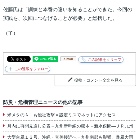
佐藤氏は「訓練と本番の違いを知ることができた。今回の
実践を、次回につなげることが必要」と総括した。
（了）
e-mail
投稿・コメント全文を見る
防災・危機管理ニュースの他の記事
米メタのＡＩも他社攻撃＝設定ミスでネットにアクセス
月内に再開見通し公表＝九州新幹線の熊本－新水俣間―ＪＲ九州
大型台風１３号、沖縄・奄美接近へ＝九州南部も影響、暴風大雨