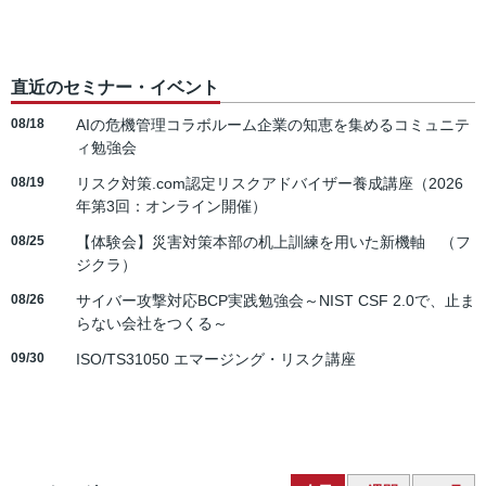
直近のセミナー・イベント
08/18
AIの危機管理コラボルーム企業の知恵を集めるコミュニテ
ィ勉強会
08/19
リスク対策.com認定リスクアドバイザー養成講座（2026
年第3回：オンライン開催）
08/25
【体験会】災害対策本部の机上訓練を用いた新機軸 （フ
ジクラ）
08/26
サイバー攻撃対応BCP実践勉強会～NIST CSF 2.0で、止ま
らない会社をつくる～
09/30
ISO/TS31050 エマージング・リスク講座