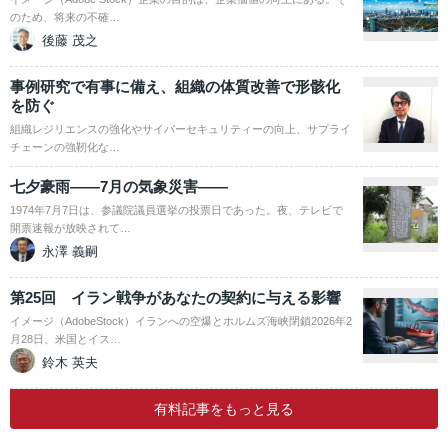
のため、将来の不確…
後藤 茂之
事例研究で有事に備え、組織の体質改善で形骸化
を防ぐ
組織レジリエンスの強化やサイバーセキュリティーの向上、サプライ
チェーンの強靭化な…
七夕豪雨――7月の気象災害――
1974年7月7日は、参議院議員選挙の投票日であった。夜、テレビで
開票速報が放映されて…
永澤 義嗣
第25回 イラン戦争があなたの契約に与える影響
イメージ（AdobeStock）イランへの空爆とホルムズ海峡閉鎖2026年2
月28日、米国とイス…
鈴木 英夫
有料記事をもっと見る