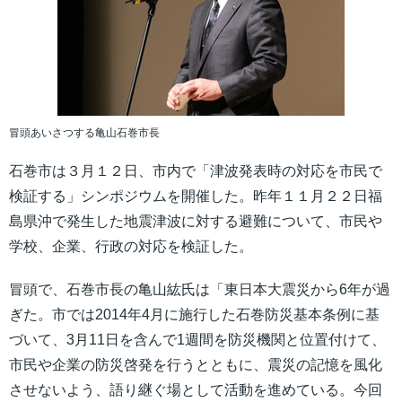
冒頭あいさつする亀山石巻市長
石巻市は３月１２日、市内で「津波発表時の対応を市民で
検証する」シンポジウムを開催した。昨年１１月２２日福
島県沖で発生した地震津波に対する避難について、市民や
学校、企業、行政の対応を検証した。
冒頭で、石巻市長の亀山紘氏は「東日本大震災から6年が過
ぎた。市では2014年4月に施行した石巻防災基本条例に基
づいて、3月11日を含んで1週間を防災機関と位置付けて、
市民や企業の防災啓発を行うとともに、震災の記憶を風化
させないよう、語り継ぐ場として活動を進めている。今回