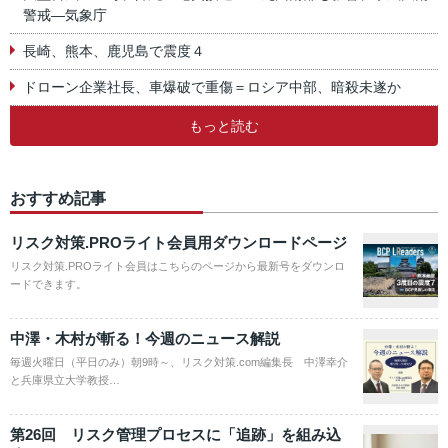
警戒―気象庁
長崎、熊本、鹿児島で震度４
ドローン企業社長、車爆破で重傷＝ロシア中部、暗殺未遂か
もっと読む
おすすめ記事
リスク対策.PROライト会員用ダウンロードページ
リスク対策.PROライト会員はこちらのページから最新号をダウンロ
ードできます。
中澤・木村が斬る！今週のニュース解説
毎週火曜日（平日のみ）朝9時～、リスク対策.com編集長 中澤幸介
と兵庫県立大学教授…
第26回 リスク管理プロセスに「追跡」を組み込