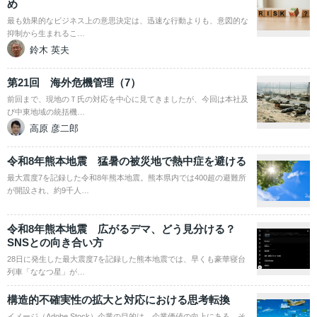
め
最も効果的なビジネス上の意思決定は、迅速な行動よりも、意図的な
抑制から生まれるこ…
鈴木 英夫
第21回 海外危機管理（7）
前回まで、現地のＴ氏の対応を中心に見てきましたが、今回は本社及
び中東地域の統括機…
高原 彦二郎
令和8年熊本地震 猛暑の被災地で熱中症を避ける
最大震度7を記録した令和8年熊本地震。熊本県内では400超の避難所
が開設され、約9千人…
令和8年熊本地震 広がるデマ、どう見分ける？
SNSとの向き合い方
28日に発生した最大震度7を記録した熊本地震では、早くも豪華寝台
列車「ななつ星」が…
構造的不確実性の拡大と対応における思考転換
イメージ（Adobe Stock）企業の目的は、企業価値の向上にある。そ