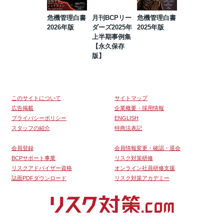
危機管理白書
月刊BCPリー
危機管理白書
2023年防災・
2026年版
ダーズ2025年
2025年版
BCP・リスク
上半期事例集
マネジメント
【永久保存
事例集【永久
版】
保存版】
このサイトについて
サイトマップ
広告掲載
企業概要・採用情報
プライバシーポリシー
ENGLISH
スタッフの紹介
特商法表記
会員登録
会員情報変更・確認・退会
BCPサポート事業
リスク対策研修
リスクアドバイザー資格
オンライン社員研修支援
誌面PDFダウンロード
リスク対策アカデミー