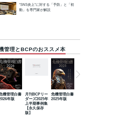
“SNS炎上”に対する「予防」と「初
動」を専門家が解説
機管理とBCPのおススメ本
危機管理白書
月刊BCPリー
危機管理白書
2023年防災・
危機管理白書
2026年版
ダーズ2025年
2025年版
BCP・リスク
2024年版
上半期事例集
マネジメント
【永久保存
事例集【永久
版】
保存版】