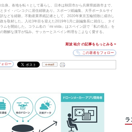
槻市出身。各地を転々として暮らし、日本は秋田市から兵庫県姫路市まで、
ナとタイ・バンコクに居住経験あり。スポーツ紙編集、大手ポータルサイ
訳などを経験。不動産業界紙記者として、2020年東京五輪招致に成功し
政を取材した。入社3年目を迎えた2019年1月に副編集長に就任し、タイ
ムを開始した。コラム名の「mi vista」はスペイン語で「私の視点」を
の難解な漢字が悩み。サッカーとスペイン料理をこよなく愛する。
斯波 祐介 の記事をもっとみる >
e-mail
ラ