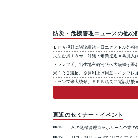
防災・危機管理ニュースの他の
ＥＰＡ視野に議論継続＝日エクアドル外相
大型台風１３号、沖縄・奄美接近＝暴風大
トランプ氏、出生地主義制限へ大統領令署
米ＦＲＢ議長、９月利上げ用意＝インフレ
トランプ米大統領、ＦＲＢ議長に電話頻繁
直近のセミナー・イベント
08/18
AIの危機管理コラボルーム企業
08/19
リスク対策.com認定リスクアドバ