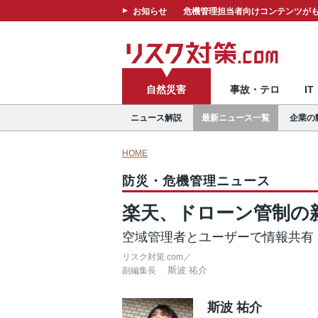
お知らせ
危機管理担当者向けコンテンツがも
自然災害
事故・テロ
I
ニュース解説
最新ニュース一覧
企業の
HOME
防災・危機管理ニュース
楽天、ドローン管制の
空域管理者とユーザーで情報共有
リスク対策.com／
斯波 祐介
副編集長
斯波 祐介