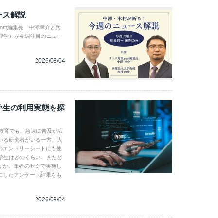
ース解説
com編集長 中澤幸介と兵
理学）が今週注目のニュー
2026/08/04
学生の利用実態を探
学教育でも、急速に普及が広
いる研究者がいる一方、大
のエントリーシートにも使
学生はどのくらい、またど
うか。筆者のゼミで実施し
にしたアンケート結果をも
2026/08/04