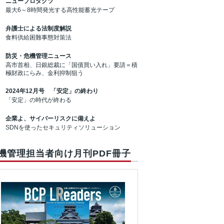
ニュープロダクツ
最大6～8時間発光する高性能蓄光テープ
弁護士による法制度解説
食料供給困難事態対策法
防災・危機管理ニュース
高市首相、日銀総裁に「国債買い入れ」要請＝積
極財政にらみ、金利抑制狙う
2024年12月号 「安定」の終わり
「安定」の時代が終わる
企業よ、サイバーリスクに備えよ
SDNを使ったセキュリティソリューション
機管理担当者向け月刊PDF冊子