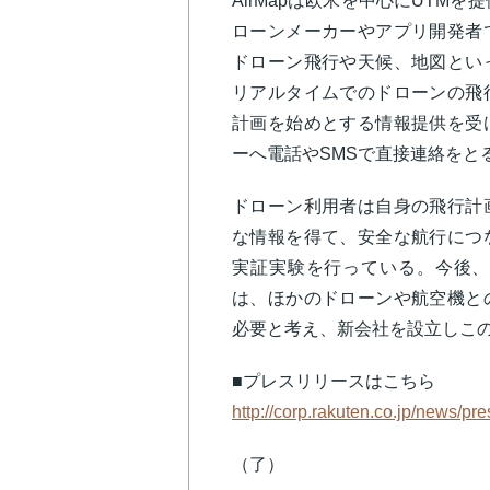
AirMapは欧米を中心にUTM
ローンメーカーやアプリ開発者
ドローン飛行や天候、地図とい
リアルタイムでのドローンの飛
計画を始めとする情報提供を受
ーへ電話やSMSで直接連絡をと
ドローン利用者は自身の飛行計
な情報を得て、安全な航行につ
実証実験を行っている。今後、
は、ほかのドローンや航空機と
必要と考え、新会社を設立しこ
■プレスリリースはこちら
http://corp.rakuten.co.jp/news/p
（了）