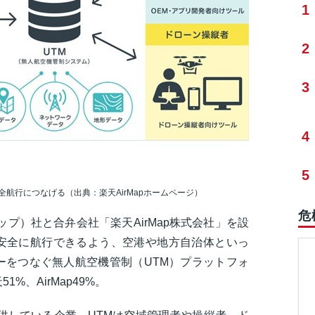
1
2
3
4
5
航行につなげる（出典：楽天AirMapホームページ）
危
マップ）社と合弁会社「楽天AirMap株式会社」を設
安全に航行できるよう、空港や地方自治体といっ
ーをつなぐ無人航空機管制（UTM）プラットフォ
%、AirMap49%。