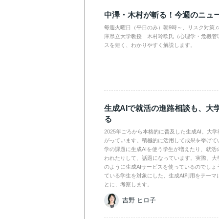
中澤・木村が斬る！今週のニュ
毎週火曜日（平日のみ）朝9時～、リスク対策.
庫県立大学教授 木村玲欧氏（心理学・危機管
スを短く、わかりやすく解説します。
生成AIで就活の進路相談も、大
る
2025年ごろから本格的に普及した生成AI。大
がっています。積極的に活用して成果を挙げて
学の課題に生成AIを使う学生が増えたり、就活
われたりして、話題になっています。実際、大
のように生成AIサービスを使っているのでしょ
ている学生を対象にした、生成AI利用をテーマ
とに、考察します。
吉野 ヒロ子