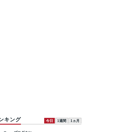
ンキング
今日
1週間
1ヵ月