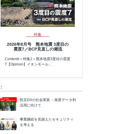
特集
2026年8月号 熊本地震 3度目の
震度7／BCP見直しの潮流
Contents＜特集1＞熊本地震3度目の震度
7【Opinion】イオンモール…
R】
防災DXの社会実装 －衛星データ利
活用に向けて
事業継続を見据えたセキュリティ
を考える