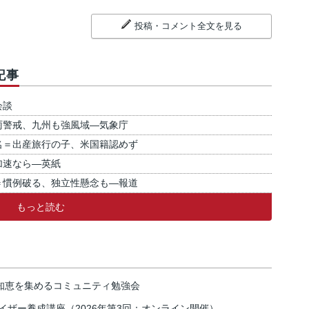
投稿・コメント全文を見る
記事
会談
雨警戒、九州も強風域―気象庁
名＝出産旅行の子、米国籍認めず
加速なら―英紙
＝慣例破る、独立性懸念も―報道
もっと読む
の知恵を集めるコミュニティ勉強会
イザー養成講座（2026年第3回：オンライン開催）