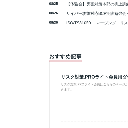
08/25
【体験会】災害対策本部の机上訓
08/26
サイバー攻撃対応BCP実践勉強会～N
09/30
ISO/TS31050 エマージング・リ
おすすめ記事
リスク対策.PROライト会員用
リスク対策.PROライト会員はこちらのページ
きます。