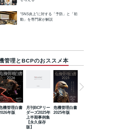
“SNS炎上”に対する「予防」と「初
動」を専門家が解説
機管理とBCPのおススメ本
危機管理白書
月刊BCPリー
危機管理白書
2023年防災・
危機管理白書
2026年版
ダーズ2025年
2025年版
BCP・リスク
2024年版
上半期事例集
マネジメント
【永久保存
事例集【永久
版】
保存版】