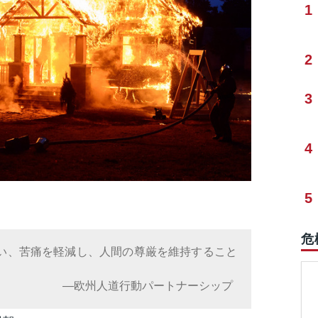
1
2
3
4
5
危
い、苦痛を軽減し、人間の尊厳を維持すること
行動パートナーシップ