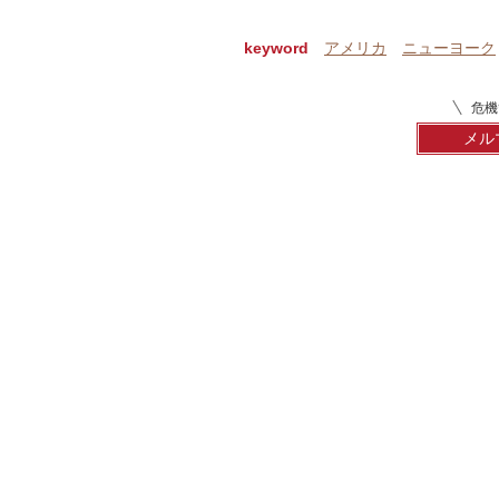
keyword
アメリカ
ニューヨーク
危機
メル