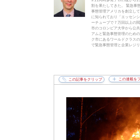
9.11同時多発テロの後か
割を果たしてきた。 緊急事
事態管理アメリカを創立し
に知られており「エッセン
ーチューブで７万回以上の
市のコロンビア大学から公共
アムと緊急事態管理のため
ク市にあるワールドクラス
で緊急事態管理と企業レジリ