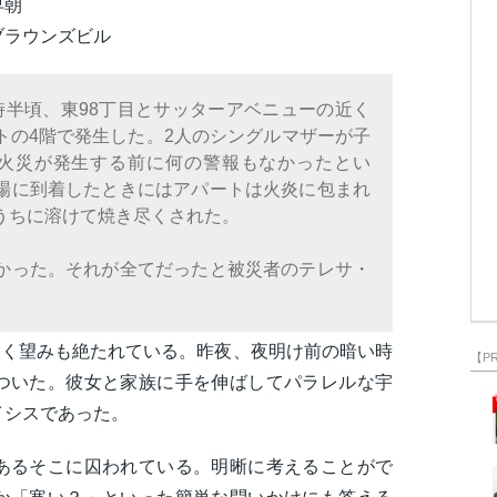
早朝
ブラウンズビル
時半頃、東98丁目とサッターアベニューの近く
トの4階で発生した。2人のシングルマザーが子
。火災が発生する前に何の警報もなかったとい
場に到着したときにはアパートは火炎に包まれ
うちに溶けて焼き尽くされた。
かった。それが全てだったと被災者のテレサ・
なく望みも絶たれている。昨夜、夜明け前の暗い時
【P
ついた。彼女と家族に手を伸ばしてパラレルな宇
イシスであった。
あるそこに囚われている。明晰に考えることがで