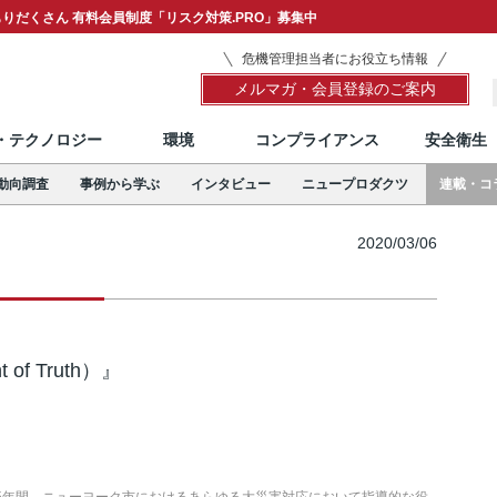
りだくさん 有料会員制度「リスク対策.PRO」募集中
危機管理担当者にお役立ち情報
メルマガ・会員登録のご案内
T・テクノロジー
環境
コンプライアンス
安全衛生
動向調査
事例から学ぶ
インタビュー
ニュープロダクツ
連載・コ
2020/03/06
）
f Truth）』