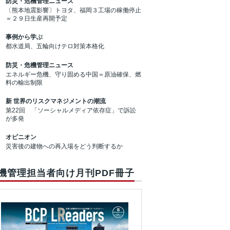
防災・危機管理ニュース
〔熊本地震影響〕トヨタ、福岡３工場の稼働停止
＝２９日生産再開予定
事例から学ぶ
都水道局、五輪向けテロ対策本格化
防災・危機管理ニュース
エネルギー危機、守り固める中国＝原油確保、燃
料の輸出制限
新 世界のリスクマネジメントの潮流
第22回 「ソーシャルメディア依存症」で訴訟
が多発
オピニオン
災害後の建物への再入場をどう判断するか
機管理担当者向け月刊PDF冊子