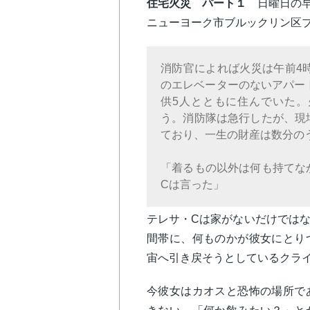
住宅火災 パート１
日曜日の
ニューヨーク市ブルックリン区
消防官によれば火災は午前4
のエレベーターのないアパー
供5人とともに住んでいた
う。消防隊は急行したが、現
ており、一生の財産は数分の
「着るもの以外は何も持てな
Cは言った」
テレサ・Cは家がないだけでは
間帯に、何ものかが彼女にとり
宙へ引き戻そうとしているクラ
今彼女はカオスと恐怖の場所で