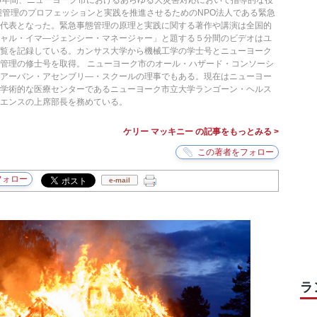
ら15年間、ニューヨーク市におけるあらゆる大災害対応において指導的な役
態管理のプロフェッションと実践を推進させるためのNPO法人である緊急
て代表となった。緊急事態管理の原理と実践に関する著作や講演は全国的
シャル・イマ―ジェンシー・マネージャー」と題する５分間のビデオはユ
閲覧を記録している。カンサス大学から機械工学の学士号とニューヨーク
管理の修士号を取得。 ニューヨーク市のオール・ハザード・コンソーシ
のアーバン・アセンブリ―・スクールの理事でもある。現在はニューヨー
の学術的な医療センターであるニューヨーク市立大学ランゴーン・ヘルス
エンスの上席部長を務めている。
ケリー マッキニー の記事をもっとみる >
e-mail
ラ