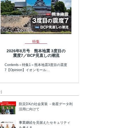
特集
2026年8月号 熊本地震 3度目の
震度7／BCP見直しの潮流
Contents＜特集1＞熊本地震3度目の震度
7【Opinion】イオンモール…
R】
防災DXの社会実装 －衛星データ利
活用に向けて
事業継続を見据えたセキュリティ
を考える