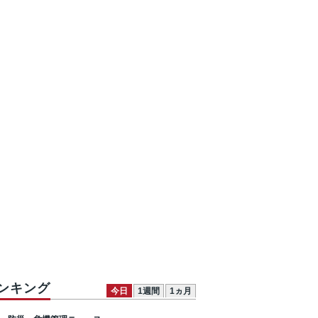
ンキング
今日
1週間
1ヵ月