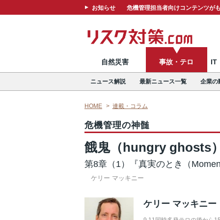
お知らせ
危機管理担当者向けコンテンツがも
自然災害
事故・テロ
I
ニュース解説
最新ニュース一覧
企業の
HOME
連載・コラム
危機管理の神髄
餓鬼（hungry ghosts
第8章（1）『真実のとき（Moment o
ケリー マッキニー
ケリー マッキニー