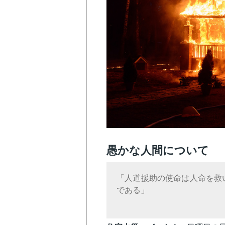
愚かな人間について
「人道援助の使命は人命を救
である」
―欧州人道