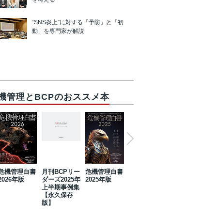
“SNS炎上”に対する「予防」と「初
動」を専門家が解説
機管理とBCPのおススメ本
危機管理白書
月刊BCPリー
危機管理白書
2023年防災・
危機管理白書
2026年版
ダーズ2025年
2025年版
BCP・リスク
2024年版
上半期事例集
マネジメント
【永久保存
事例集【永久
版】
保存版】