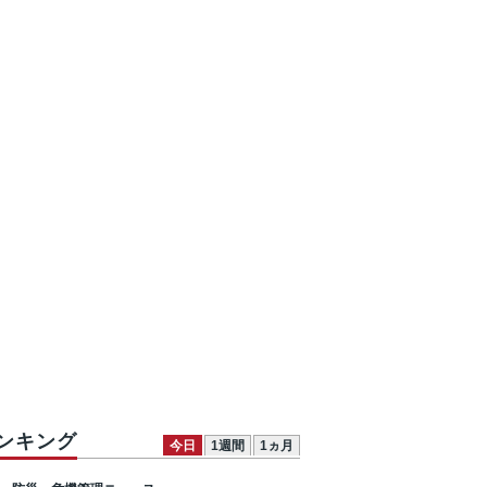
ンキング
今日
1週間
1ヵ月