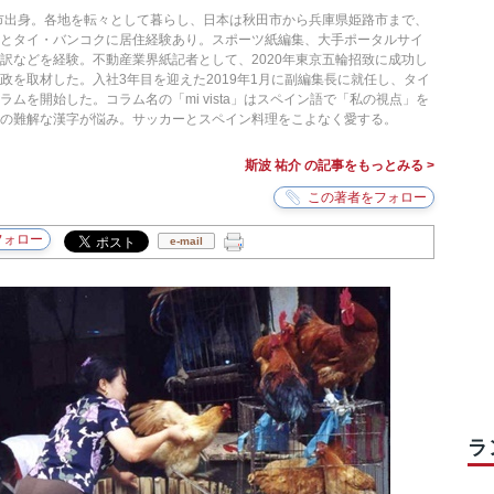
槻市出身。各地を転々として暮らし、日本は秋田市から兵庫県姫路市まで、
ナとタイ・バンコクに居住経験あり。スポーツ紙編集、大手ポータルサイ
訳などを経験。不動産業界紙記者として、2020年東京五輪招致に成功し
政を取材した。入社3年目を迎えた2019年1月に副編集長に就任し、タイ
ムを開始した。コラム名の「mi vista」はスペイン語で「私の視点」を
の難解な漢字が悩み。サッカーとスペイン料理をこよなく愛する。
斯波 祐介 の記事をもっとみる >
e-mail
ラ