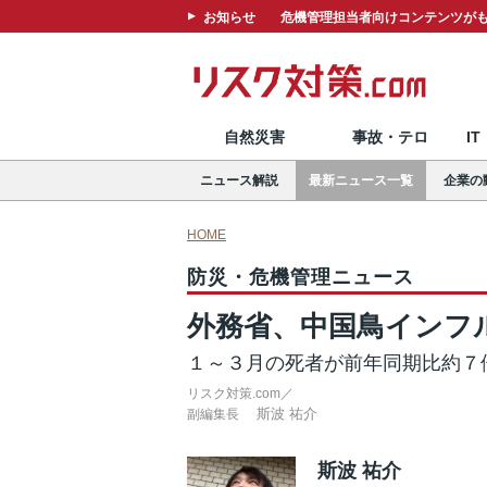
お知らせ
危機管理担当者向けコンテンツがも
自然災害
事故・テロ
I
ニュース解説
最新ニュース一覧
企業の
HOME
防災・危機管理ニュース
外務省、中国鳥インフ
１～３月の死者が前年同期比約７
リスク対策.com／
斯波 祐介
副編集長
斯波 祐介