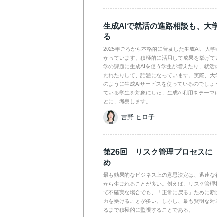
生成AIで就活の進路相談も、大
る
2025年ごろから本格的に普及した生成AI。大
がっています。積極的に活用して成果を挙げて
学の課題に生成AIを使う学生が増えたり、就活
われたりして、話題になっています。実際、大
のように生成AIサービスを使っているのでしょ
ている学生を対象にした、生成AI利用をテーマ
とに、考察します。
吉野 ヒロ子
第26回 リスク管理プロセスに
め
最も効果的なビジネス上の意思決定は、迅速な
から生まれることが多い。例えば、リスク管理
て不確実な場合でも、「正常に戻る」ために断
力を受けることが多い。しかし、最も賢明な対
るまで積極的に監視することである。