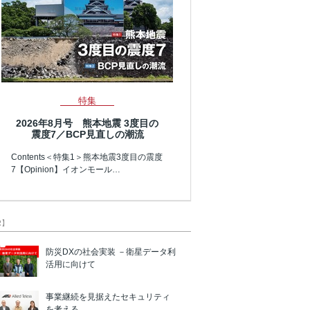
特集
2026年8月号 熊本地震 3度目の
震度7／BCP見直しの潮流
Contents＜特集1＞熊本地震3度目の震度
7【Opinion】イオンモール…
R】
防災DXの社会実装 －衛星データ利
活用に向けて
事業継続を見据えたセキュリティ
を考える