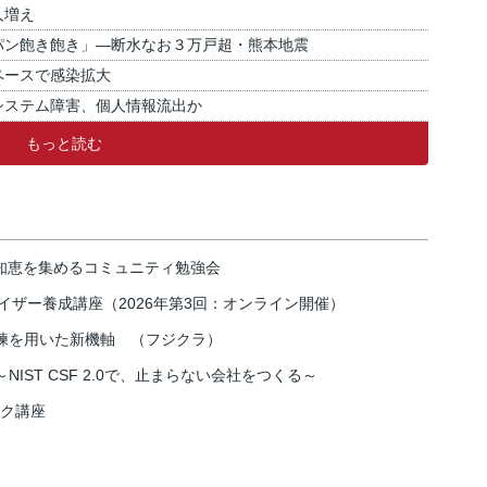
人増え
パン飽き飽き」―断水なお３万戸超・熊本地震
ペースで感染拡大
システム障害、個人情報流出か
もっと読む
の知恵を集めるコミュニティ勉強会
イザー養成講座（2026年第3回：オンライン開催）
練を用いた新機軸 （フジクラ）
IST CSF 2.0で、止まらない会社をつくる～
スク講座