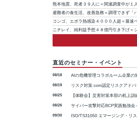
熊本地震、死者３９人に＝関連調査中が１
避難者の食生活、改善急務＝調理できず「
コンゴ、エボラ熱感染４０００人超＝最速
ニチレイ、純利益予想４８億円引き下げ＝
直近のセミナー・イベント
08/18
AIの危機管理コラボルーム企業
08/19
リスク対策.com認定リスクアドバ
08/25
【体験会】災害対策本部の机上訓
08/26
サイバー攻撃対応BCP実践勉強会～N
09/30
ISO/TS31050 エマージング・リ