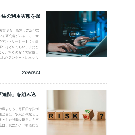
学生の利用実態を探
学教育でも、急速に普及が広
いる研究者がいる一方、大
のエントリーシートにも使
学生はどのくらい、またど
うか。筆者のゼミで実施し
にしたアンケート結果をも
2026/08/04
「追跡」を組み込
行動よりも、意図的な抑制
担当者は、状況が依然とし
固とした行動を取るよう圧
応は、状況がより明確にな