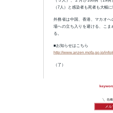
（５人）、２月が160例（29例
（7人）と感染者も死者も大幅
外務省は中国、香港、マカオへ
場への立ち入りを避ける、こま
る。
■お知らせはこちら
http://www.anzen.mofa.go.jp/inf
（了）
keywor
危機
メル