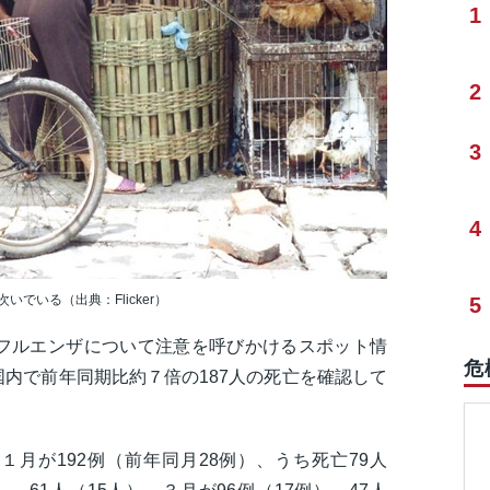
1
2
3
4
でいる（出典：Flicker）
5
ンフルエンザについて注意を呼びかけるスポット情
危
内で前年同期比約７倍の187人の死亡を確認して
月が192例（前年同月28例）、うち死亡79人