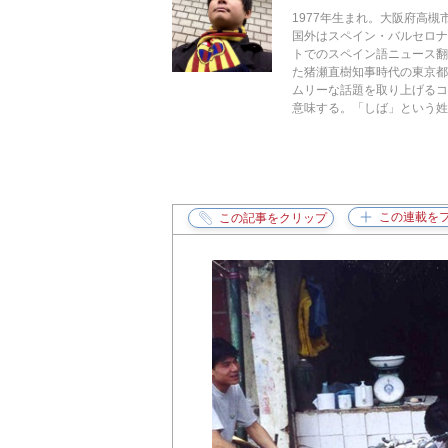
1977年生まれ。大阪府高
国外はスペイン・バルセロ
トでのスペイン語ニュース翻
た猪瀬直樹知事時代の東京都
ムリーな話題を取り上げるコラ
意味する。「しば」という姓