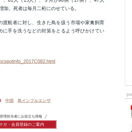
）、61人（15人）、３月が96例（17例）、47人
に増加。死者は毎月二桁にのせている。
の渡航者に対し、生きた鳥を扱う市場や家禽飼育
めに手を洗うなどの対策をとるよう呼びかけてい
o/pcspotinfo_2017C082.html
【P
d
中国
鳥インフルエンザ
管理担当者にお役立ち情報
マガ・会員登録のご案内