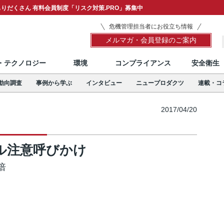
りだくさん 有料会員制度「リスク対策.PRO」募集中
危機管理担当者にお役立ち情報
メルマガ・会員登録のご案内
T・テクノロジー
環境
コンプライアンス
安全衛生
動向調査
事例から学ぶ
インタビュー
ニュープロダクツ
連載・コ
2017/04/20
ル注意呼びかけ
倍