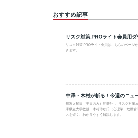
おすすめ記事
リスク対策.PROライト会員用
リスク対策.PROライト会員はこちらのページ
きます。
中澤・木村が斬る！今週のニュ
毎週火曜日（平日のみ）朝9時～、リスク対策.
庫県立大学教授 木村玲欧氏（心理学・危機管
スを短く、わかりやすく解説します。