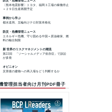
防災・危機管理ニュース
〔熊本地震影響〕トヨタ、福岡３工場の稼働停止
＝２９日生産再開予定
事例から学ぶ
都水道局、五輪向けテロ対策本格化
防災・危機管理ニュース
エネルギー危機、守り固める中国＝原油確保、燃
料の輸出制限
新 世界のリスクマネジメントの潮流
第22回 「ソーシャルメディア依存症」で訴訟
が多発
オピニオン
災害後の建物への再入場をどう判断するか
機管理担当者向け月刊PDF冊子