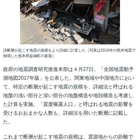
活断層が起こす地震の規模をより詳細に計算した（写真は2016年の熊本地震で
倒壊した熊本県益城町の家屋）
政府の地震調査研究推進本部は４月27日、「全国地震動予
測地図2017年版」を公表した。関東地域や中国地方におい
て、特定の断層が起こす地震の規模を、詳細法と呼ばれる
地盤の浅い部分と深い部分の地盤構造や地殻構造も考慮し
た計算を実施。「震度曝露人口」と呼ばれる地震の影響を
受けるおおまかな人数も、詳細法を用いた断層に記載し
た。
これまで断層が起こす地震の規模は、震源地からの距離で