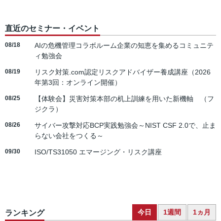
直近のセミナー・イベント
08/18
AIの危機管理コラボルーム企業の知恵を集めるコミュニテ
ィ勉強会
08/19
リスク対策.com認定リスクアドバイザー養成講座（2026
年第3回：オンライン開催）
08/25
【体験会】災害対策本部の机上訓練を用いた新機軸 （フ
ジクラ）
08/26
サイバー攻撃対応BCP実践勉強会～NIST CSF 2.0で、止ま
らない会社をつくる～
09/30
ISO/TS31050 エマージング・リスク講座
今日
1週間
1ヵ月
ランキング