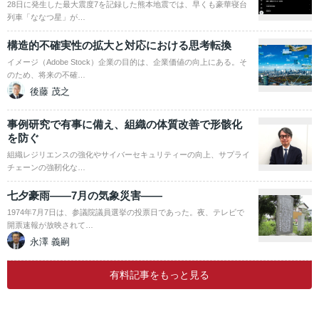
28日に発生した最大震度7を記録した熊本地震では、早くも豪華寝台
列車「ななつ星」が…
構造的不確実性の拡大と対応における思考転換
イメージ（Adobe Stock）企業の目的は、企業価値の向上にある。そ
のため、将来の不確…
後藤 茂之
事例研究で有事に備え、組織の体質改善で形骸化
を防ぐ
組織レジリエンスの強化やサイバーセキュリティーの向上、サプライ
チェーンの強靭化な…
七夕豪雨――7月の気象災害――
1974年7月7日は、参議院議員選挙の投票日であった。夜、テレビで
開票速報が放映されて…
永澤 義嗣
有料記事をもっと見る