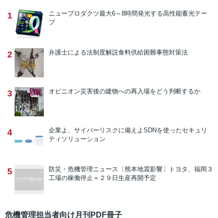
ニュープロダクツ
最大6～8時間発光する高性能蓄光テー
1
プ
弁護士による法制度解説
食料供給困難事態対策法
2
オピニオン
災害後の建物への再入場をどう判断するか
3
企業よ、サイバーリスクに備えよ
SDNを使ったセキュリ
4
ティソリューション
防災・危機管理ニュース
〔熊本地震影響〕トヨタ、福岡３
5
工場の稼働停止＝２９日生産再開予定
危機管理担当者向け月刊PDF冊子