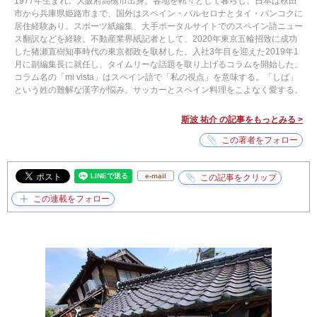
1977年生まれ。大阪府高槻市出身。各地を転々として暮らし、日本は秋田
市から兵庫県姫路市まで、国外はスペイン・バルセロナとタイ・バンコクに
居住経験あり。スポーツ紙編集、大手ポータルサイトでのスペイン語ニュー
ス翻訳などを経験。不動産業界紙記者として、2020年東京五輪招致に成功
した猪瀬直樹知事時代の東京都政を取材した。入社3年目を迎えた2019年1
月に副編集長に就任し、タイムリーな話題を取り上げるコラムを開始した。
コラム名の「mi vista」はスペイン語で「私の視点」を意味する。「しば」
という姓の難解な漢字が悩み。サッカーとスペイン料理をこよなく愛する。
斯波 祐介 の記事をもっとみる >
e-mail