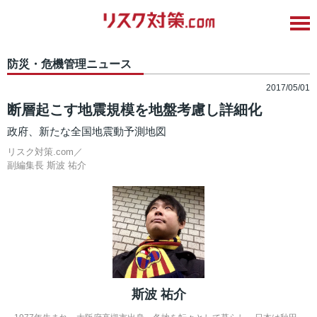
防災・危機管理ニュース
2017/05/01
断層起こす地震規模を地盤考慮し詳細化
政府、新たな全国地震動予測地図
リスク対策.com／
副編集長
斯波 祐介
斯波 祐介