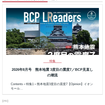
特集
2026年8月号 熊本地震 3度目の震度7／BCP見直し
の潮流
Contents＜特集1＞熊本地震3度目の震度7【Opinion】イオン
モール…
【PR】