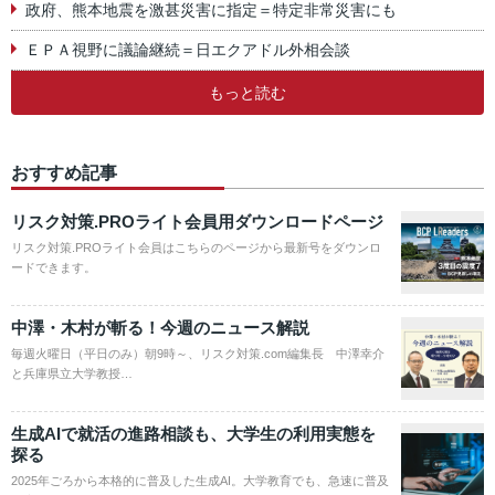
政府、熊本地震を激甚災害に指定＝特定非常災害にも
ＥＰＡ視野に議論継続＝日エクアドル外相会談
もっと読む
おすすめ記事
リスク対策.PROライト会員用ダウンロードページ
リスク対策.PROライト会員はこちらのページから最新号をダウンロ
ードできます。
中澤・木村が斬る！今週のニュース解説
毎週火曜日（平日のみ）朝9時～、リスク対策.com編集長 中澤幸介
と兵庫県立大学教授…
生成AIで就活の進路相談も、大学生の利用実態を
探る
2025年ごろから本格的に普及した生成AI。大学教育でも、急速に普及