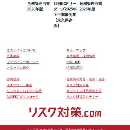
危機管理白書
月刊BCPリー
危機管理白書
2023年防災・
2026年版
ダーズ2025年
2025年版
BCP・リスク
上半期事例集
マネジメント
【永久保存
事例集【永久
版】
保存版】
このサイトについて
サイトマップ
広告掲載
企業概要・採用情報
プライバシーポリシー
ENGLISH
スタッフの紹介
特商法表記
会員登録
会員情報変更・確認・退会
BCPサポート事業
リスク対策研修
リスクアドバイザー資格
オンライン社員研修支援
誌面PDFダウンロード
リスク対策アカデミー
リスク対策.comに掲載の記事・写真の無断掲載を禁止します。