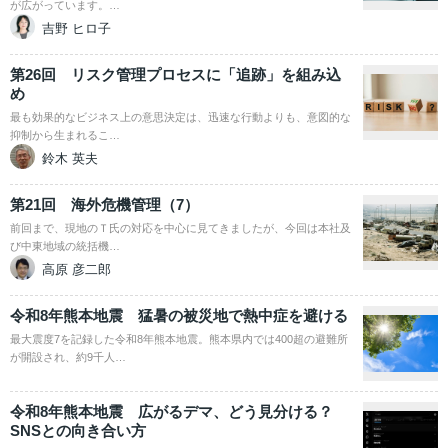
が広がっています。…
吉野 ヒロ子
第26回 リスク管理プロセスに「追跡」を組み込
め
最も効果的なビジネス上の意思決定は、迅速な行動よりも、意図的な
抑制から生まれるこ…
鈴木 英夫
第21回 海外危機管理（7）
前回まで、現地のＴ氏の対応を中心に見てきましたが、今回は本社及
び中東地域の統括機…
高原 彦二郎
令和8年熊本地震 猛暑の被災地で熱中症を避ける
最大震度7を記録した令和8年熊本地震。熊本県内では400超の避難所
が開設され、約9千人…
令和8年熊本地震 広がるデマ、どう見分ける？
SNSとの向き合い方