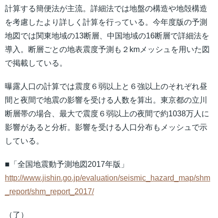
計算する簡便法が主流。詳細法では地盤の構造や地殻構造
を考慮したより詳しく計算を行っている。今年度版の予測
地図では関東地域の13断層、中国地域の16断層で詳細法を
導入。断層ごとの地表震度予測も２kmメッシュを用いた図
で掲載している。
曝露人口の計算では震度６弱以上と６強以上のそれぞれ昼
間と夜間で地震の影響を受ける人数を算出。東京都の立川
断層帯の場合、最大で震度６弱以上の夜間で約1038万人に
影響があると分析。影響を受ける人口分布もメッシュで示
している。
■「全国地震動予測地図2017年版」
http://www.jishin.go.jp/evaluation/seismic_hazard_map/shm
_report/shm_report_2017/
（了）