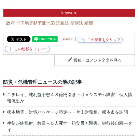
keyword
政府
全国地震動予測地図
詳細法
簡便法
断層
e-mail
投稿・コメント全文を見る
防災・危機管理ニュースの他の記事
ニチレイ、純利益予想４８億円引き下げ＝システム障害、個人情
報流出か
熊本地震、対策パッケージ策定へ＝片山財務相、熊本市を訪問
生徒が銃乱射、教員ら５人死亡＝祖父母も殺害、犯行後自殺―タ
イ