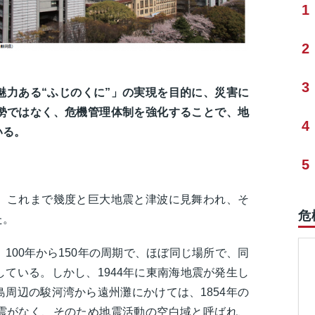
1
2
3
魅力ある“ふじのくに”」の実現を目的に、災害に
勢ではなく、危機管理体制を強化することで、地
4
いる。
5
、これまで幾度と巨大地震と津波に見舞われ、そ
危
きた。
100年から150年の周期で、ほぼ同じ場所で、同
ている。しかし、1944年に東南海地震が発生し
周辺の駿河湾から遠州灘にかけては、1854年の
震がなく、そのため地震活動の空白域と呼ばれ、