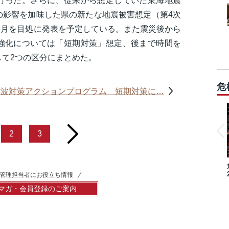
行った。さらに、従来から想定していた東海地震
の影響を加味した県の新たな地震被害想定（第4次
年6月を目処に発表を予定している。また震災後から
強化については「短期対策」想定、後まで時間を
して2つの区分にまとめた。
危
津波対策アクションプログラム 短期対策に…
next
2
3
管理担当者にお役立ち情報
マガ・会員登録のご案内