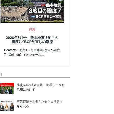
特集
2026年8月号 熊本地震 3度目の
震度7／BCP見直しの潮流
Contents＜特集1＞熊本地震3度目の震度
7【Opinion】イオンモール…
R】
防災DXの社会実装 －衛星データ利
活用に向けて
事業継続を見据えたセキュリティ
を考える