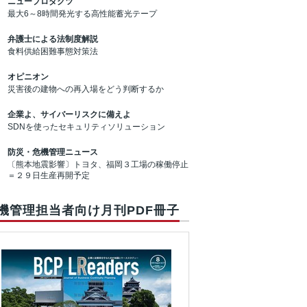
ニュープロダクツ
最大6～8時間発光する高性能蓄光テープ
弁護士による法制度解説
食料供給困難事態対策法
オピニオン
災害後の建物への再入場をどう判断するか
企業よ、サイバーリスクに備えよ
SDNを使ったセキュリティソリューション
防災・危機管理ニュース
〔熊本地震影響〕トヨタ、福岡３工場の稼働停止
＝２９日生産再開予定
機管理担当者向け月刊PDF冊子