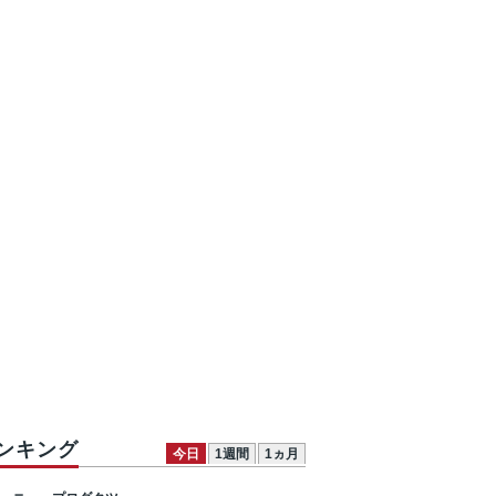
ンキング
今日
1週間
1ヵ月