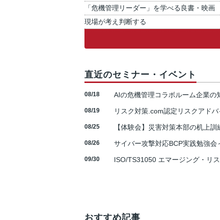
「危機管理リーダー」を学べる良書・映画
現場が考え判断する
直近のセミナー・イベント
08/18
AIの危機管理コラボルーム企業
08/19
リスク対策.com認定リスクアドバ
08/25
【体験会】災害対策本部の机上訓
08/26
サイバー攻撃対応BCP実践勉強会～N
09/30
ISO/TS31050 エマージング・リ
おすすめ記事