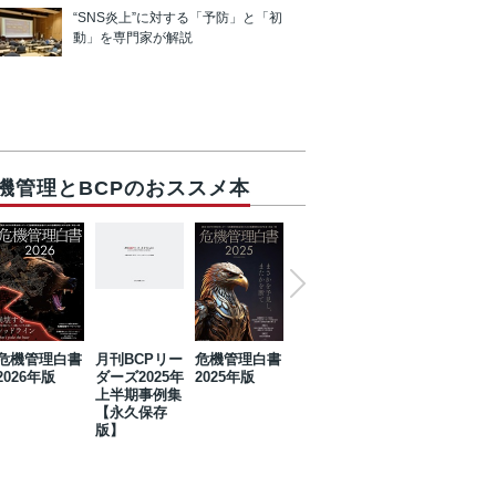
“SNS炎上”に対する「予防」と「初
動」を専門家が解説
機管理とBCPのおススメ本
危機管理白書
月刊BCPリー
危機管理白書
2023年防災・
危機管理白書
2026年版
ダーズ2025年
2025年版
BCP・リスク
2024年版
上半期事例集
マネジメント
【永久保存
事例集【永久
版】
保存版】