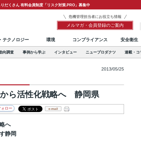
りだくさん 有料会員制度「リスク対策.PRO」募集中
危機管理担当者にお役立ち情報
メルマガ・会員登録のご案内
T・テクノロジー
環境
コンプライアンス
安全衛生
動向調査
事例から学ぶ
インタビュー
ニュープロダクツ
連載・コ
2013/05/25
えから活性化戦略へ 静岡県
e-mail
略へ
す静岡