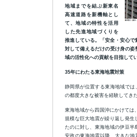
地域までを結ぶ新東名
高速道路を新機軸とし
て、地域の特性を活用
した先進地域づくりを
推進している。「安全・安心で
対して備えるだけの受け身の姿
域の活性化への貢献を目指して
35年にわたる東海地震対策
静岡県が位置する東海地域では
の都度大きな被害を経験して
東海地域から四国沖にかけては、
規模な巨大地震が繰り返し発生し
たのに対し、東海地域の伊豆半島
安政の東海地震以降、大きな地