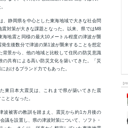
きた。
説は、静岡県を中心とした東海地域で大きな社会問
地震対策が大きな課題となった。以来、県ではM8
東海地震と同様の最大10メートル程度の津波が襲
震発生後数分で津波の第1波が襲来することを想定
た背景から、他の地域と比較して住民の防災意識
験の共有による高い防災文化を築いてきた。「災
県におけるブランド力でもあった。
【P
た東日本大震災は、これまで県が築いてきた震
すこととなった。
津波被害の教訓を踏まえ、震災から約1カ月後の
検討会議を設置し、県の津波対策について、ソフト・