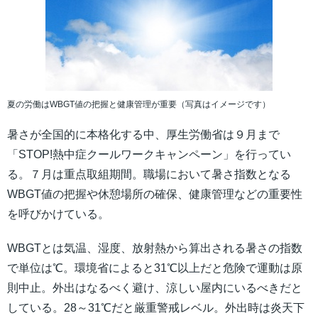
夏の労働はWBGT値の把握と健康管理が重要（写真はイメージです）
暑さが全国的に本格化する中、厚生労働省は９月まで
「STOP!熱中症クールワークキャンペーン」を行ってい
る。７月は重点取組期間。職場において暑さ指数となる
WBGT値の把握や休憩場所の確保、健康管理などの重要性
を呼びかけている。
WBGTとは気温、湿度、放射熱から算出される暑さの指数
で単位は℃。環境省によると31℃以上だと危険で運動は原
則中止。外出はなるべく避け、涼しい屋内にいるべきだと
している。28～31℃だと厳重警戒レベル。外出時は炎天下