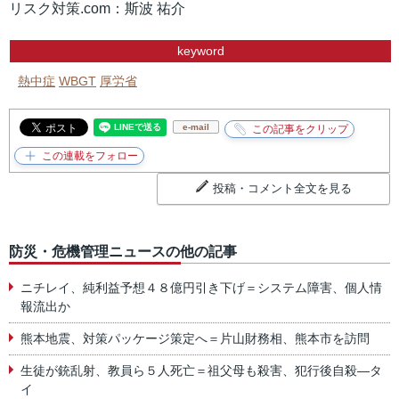
リスク対策.com：斯波 祐介
keyword
熱中症
WBGT
厚労省
e-mail
投稿・コメント全文を見る
防災・危機管理ニュースの他の記事
ニチレイ、純利益予想４８億円引き下げ＝システム障害、個人情
報流出か
熊本地震、対策パッケージ策定へ＝片山財務相、熊本市を訪問
生徒が銃乱射、教員ら５人死亡＝祖父母も殺害、犯行後自殺―タ
イ