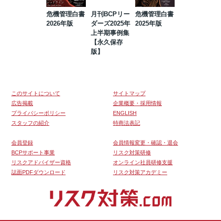
危機管理白書
月刊BCPリー
危機管理白書
2023年防災・
2026年版
ダーズ2025年
2025年版
BCP・リスク
上半期事例集
マネジメント
【永久保存
事例集【永久
版】
保存版】
このサイトについて
サイトマップ
広告掲載
企業概要・採用情報
プライバシーポリシー
ENGLISH
スタッフの紹介
特商法表記
会員登録
会員情報変更・確認・退会
BCPサポート事業
リスク対策研修
リスクアドバイザー資格
オンライン社員研修支援
誌面PDFダウンロード
リスク対策アカデミー