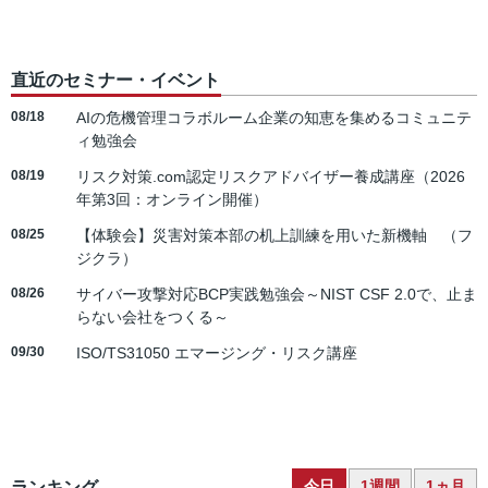
直近のセミナー・イベント
08/18
AIの危機管理コラボルーム企業の知恵を集めるコミュニテ
ィ勉強会
08/19
リスク対策.com認定リスクアドバイザー養成講座（2026
年第3回：オンライン開催）
08/25
【体験会】災害対策本部の机上訓練を用いた新機軸 （フ
ジクラ）
08/26
サイバー攻撃対応BCP実践勉強会～NIST CSF 2.0で、止ま
らない会社をつくる～
09/30
ISO/TS31050 エマージング・リスク講座
今日
1週間
1ヵ月
ランキング