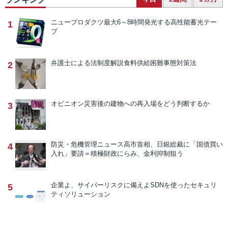
ニュープロダクツ
最大6～8時間発光する高性能蓄光テー
1
プ
弁護士による法制度解説
食料供給困難事態対策法
2
オピニオン
災害後の建物への再入場をどう判断するか
3
防災・危機管理ニュース
高市首相、日銀総裁に「国債買い
4
入れ」要請＝積極財政にらみ、金利抑制狙う
企業よ、サイバーリスクに備えよ
SDNを使ったセキュリ
5
ティソリューション