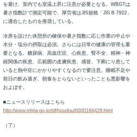
を避け、室内でも室温上昇に注意が必要となる。WBGTは
暑さ指数計で測定可能で、厚労省はJIS規格「JIS B 7922」
に適合したものを推奨している。
冷房を設けた休憩所の確保や暑さ指数に応じ作業の中止や
水分・塩分の摂取は必須。さらには日常の健康の管理も重
要となる。糖尿病、高血圧症、心疾患、腎不全、精神・神
経関係の疾患、広範囲の皮膚疾患、感冒、下痢にり患して
いると熱中症にかかりやすくなるので要注意。睡眠不足や
前日の飲み過ぎ、朝食をとらないといったことも悪影響を
およぼす。
■ニュースリリースはこちら
http://www.mhlw.go.jp/stf/houdou/0000166428.html
（了）