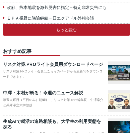
政府、熊本地震を激甚災害に指定＝特定非常災害にも
ＥＰＡ視野に議論継続＝日エクアドル外相会談
もっと読む
おすすめ記事
リスク対策.PROライト会員用ダウンロードページ
リスク対策.PROライト会員はこちらのページから最新号をダウンロ
ードできます。
中澤・木村が斬る！今週のニュース解説
毎週火曜日（平日のみ）朝9時～、リスク対策.com編集長 中澤幸介
と兵庫県立大学教授…
生成AIで就活の進路相談も、大学生の利用実態を
探る