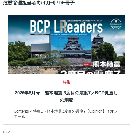
危機管理担当者向け月刊PDF冊子
特集
2026年8月号 熊本地震 3度目の震度7／BCP見直し
の潮流
Contents＜特集1＞熊本地震3度目の震度7【Opinion】イオン
モール…
【PR】