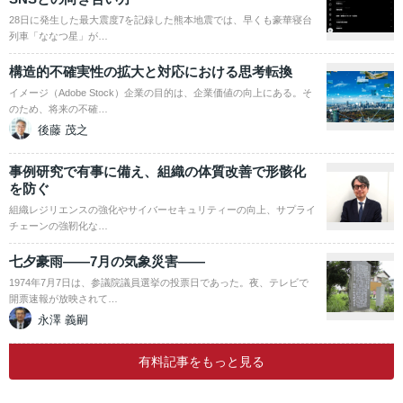
28日に発生した最大震度7を記録した熊本地震では、早くも豪華寝台
列車「ななつ星」が…
構造的不確実性の拡大と対応における思考転換
イメージ（Adobe Stock）企業の目的は、企業価値の向上にある。そ
のため、将来の不確…
後藤 茂之
事例研究で有事に備え、組織の体質改善で形骸化
を防ぐ
組織レジリエンスの強化やサイバーセキュリティーの向上、サプライ
チェーンの強靭化な…
七夕豪雨――7月の気象災害――
1974年7月7日は、参議院議員選挙の投票日であった。夜、テレビで
開票速報が放映されて…
永澤 義嗣
有料記事をもっと見る