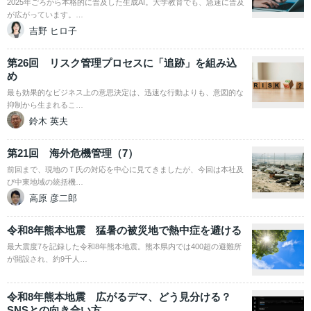
2025年ごろから本格的に普及した生成AI。大学教育でも、急速に普及
が広がっています。…
吉野 ヒロ子
第26回 リスク管理プロセスに「追跡」を組み込
め
最も効果的なビジネス上の意思決定は、迅速な行動よりも、意図的な
抑制から生まれるこ…
鈴木 英夫
第21回 海外危機管理（7）
前回まで、現地のＴ氏の対応を中心に見てきましたが、今回は本社及
び中東地域の統括機…
高原 彦二郎
令和8年熊本地震 猛暑の被災地で熱中症を避ける
最大震度7を記録した令和8年熊本地震。熊本県内では400超の避難所
が開設され、約9千人…
令和8年熊本地震 広がるデマ、どう見分ける？
SNSとの向き合い方