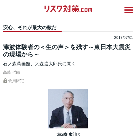
安心、それが最大の敵だ
2017/07/31
津波体験者の＜生の声＞を残す～東日本大震災
の現場から～
石ノ森萬画館、大森盛太郎氏に聞く
高崎 哲郎
会員限定
高崎 哲郎