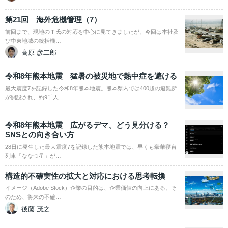
第21回 海外危機管理（7）
前回まで、現地のＴ氏の対応を中心に見てきましたが、今回は本社及
び中東地域の統括機…
高原 彦二郎
令和8年熊本地震 猛暑の被災地で熱中症を避ける
最大震度7を記録した令和8年熊本地震。熊本県内では400超の避難所
が開設され、約9千人…
令和8年熊本地震 広がるデマ、どう見分ける？
SNSとの向き合い方
28日に発生した最大震度7を記録した熊本地震では、早くも豪華寝台
列車「ななつ星」が…
構造的不確実性の拡大と対応における思考転換
イメージ（Adobe Stock）企業の目的は、企業価値の向上にある。そ
のため、将来の不確…
後藤 茂之