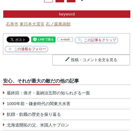
keyword
石巻市
東日本大震災
石ノ森萬画館
e-mail
投稿・コメント全文を見る
安心、それが最大の敵だの他の記事
最終回：偉才・嘉納治五郎の知られざる一面
1000年前・鎌倉時代の関東大水害
飢饉・飢餓の歴史を振り返る
北海道開拓の父、米国人ケプロン