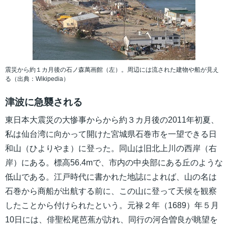
震災から約１カ月後の石ノ森萬画館（左）。周辺には流された建物や船が見え
る（出典：Wikipedia）
津波に急襲される
東日本大震災の大惨事からから約３カ月後の2011年初夏、
私は仙台湾に向かって開けた宮城県石巻市を一望できる日
和山（ひよりやま）に登った。同山は旧北上川の西岸（右
岸）にある。標高56.4mで、市内の中央部にある丘のような
低山である。江戸時代に書かれた地誌によれば、山の名は
石巻から商船が出航する前に、この山に登って天候を観察
したことから付けられたという。元禄２年（1689）年５月
10日には、俳聖松尾芭蕉が訪れ、同行の河合曽良が眺望を