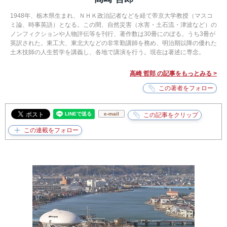
1948年、栃木県生まれ、ＮＨＫ政治記者などを経て帝京大学教授（マスコ
ミ論、時事英語）となる。この間、自然災害（水害・土石流・津波など）の
ノンフィクションや人物評伝等を刊行、著作数は30冊にのぼる。うち3冊が
英訳された。東工大、東北大などの非常勤講師を務め、明治期以降の優れた
土木技師の人生哲学を講義し、各地で講演を行う。現在は著述に専念。
高崎 哲郎 の記事をもっとみる >
e-mail