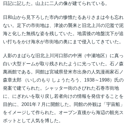
日記に記した。山上に二人の像が建てられている。
日和山から見下ろした市内の惨憺たるありさまは今も忘れ
ない。足下の市街地は、津波の襲来と旧北上川の氾濫で泥
海と化した無残な姿を残していた。地震後の地盤沈下が追
い打ちをかけ海水が市街地の奥にまで侵入してきていた。
人影のまばらな旧北上川河口部の中洲（中瀬地区）に真っ
白い大型ドームが取り残されたように光っていた。石ノ森
萬画館である。同館は宮城県登米市出身の人気漫画家石ノ
森章太郎 （いしのもり しょうたろう、1938～1998）氏の
発案で建てられた。シャッター街のさびれた石巻市街地
に、にぎわいを取り戻し若者向けの情報を発信することを
目的に、2001年７月に開館した。同館の外観は「宇宙船」
をイメージして作られた。オープン直後から海辺の観光ス
ポットとして人気を博した。