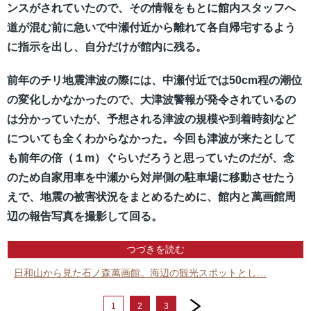
ンスがされていたので、その情報をもとに館内スタッフへ
道が混む前に急いで中瀬付近から離れて各自帰宅するよう
に指示を出し、自分だけが館内に残る。
前年のチリ地震津波の際には、中瀬付近では50cm程の潮位
の変化しかなかったので、大津波警報が発令されているの
は分かっていたが、予想される津波の規模や到着時刻など
についても全くわからなかった。今回も津波が来たとして
も前年の倍（１m）ぐらいだろうと思っていたのだが、念
のため自家用車を中瀬から対岸側の駐車場に移動させたう
えで、地震の被害状況をまとめるために、館内と萬画館周
辺の報告写真を撮影して回る。
つづきを読む
日和山から見た石ノ森萬画館。海辺の観光スポットとし…
next
1
2
3