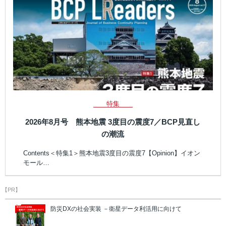
特集
2026年8月号 熊本地震 3度目の震度7／BCP見直し
の潮流
Contents＜特集1＞熊本地震3度目の震度7【Opinion】イオン
モール…
【PR】
防災DXの社会実装 －衛星データ利活用に向けて