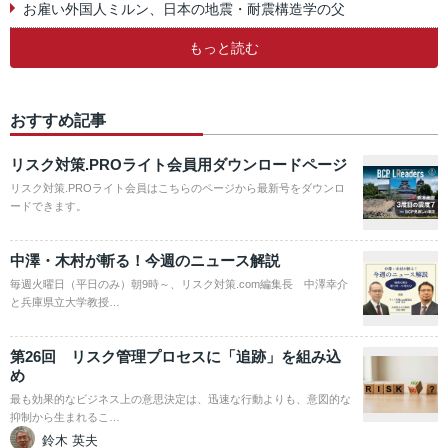
お雇い外国人ミルン、日本の地震・耐震構造学の父
もっと読む
おすすめ記事
リスク対策.PROライト会員用ダウンロードページ
リスク対策.PROライト会員はこちらのページから最新号をダウンロ
ードできます。
中澤・木村が斬る！今週のニュース解説
毎週火曜日（平日のみ）朝9時～、リスク対策.com編集長 中澤幸介
と兵庫県立大学教授…
第26回 リスク管理プロセスに「追跡」を組み込
め
最も効果的なビジネス上の意思決定は、迅速な行動よりも、意図的な
抑制から生まれるこ…
鈴木 英夫