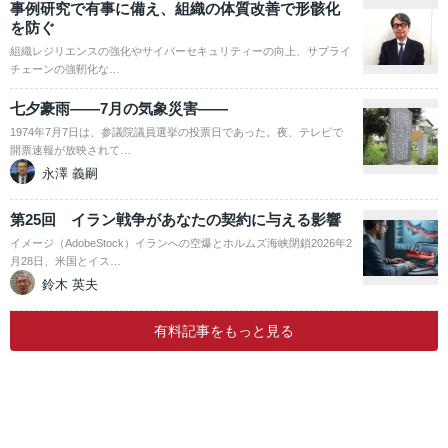
事例研究で有事に備え、組織の体質改善で形骸化
を防ぐ
組織レジリエンスの強化やサイバーセキュリティーの向上、サプライ
チェーンの強靭化な…
七夕豪雨――7月の気象災害――
1974年7月7日は、参議院議員選挙の投票日であった。夜、テレビで
開票速報が放映されて…
永澤 義嗣
第25回 イラン戦争があなたの契約に与える影響
イメージ（AdobeStock）イランへの空爆とホルムズ海峡閉鎖2026年2
月28日、米国とイス…
鈴木 英夫
有料記事をもっと見る