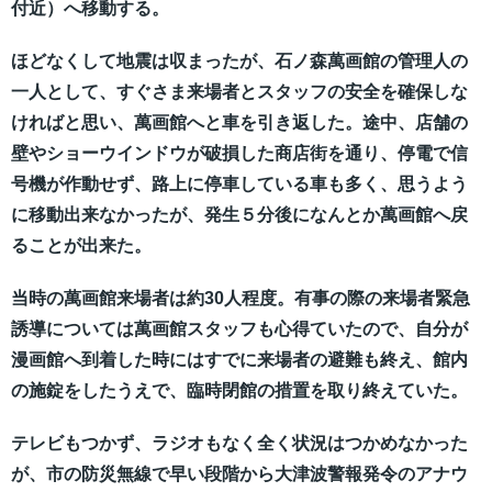
付近）へ移動する。
ほどなくして地震は収まったが、石ノ森萬画館の管理人の
一人として、すぐさま来場者とスタッフの安全を確保しな
ければと思い、萬画館へと車を引き返した。途中、店舗の
壁やショーウインドウが破損した商店街を通り、停電で信
号機が作動せず、路上に停車している車も多く、思うよう
に移動出来なかったが、発生５分後になんとか萬画館へ戻
ることが出来た。
当時の萬画館来場者は約30人程度。有事の際の来場者緊急
誘導については萬画館スタッフも心得ていたので、自分が
漫画館へ到着した時にはすでに来場者の避難も終え、館内
の施錠をしたうえで、臨時閉館の措置を取り終えていた。
テレビもつかず、ラジオもなく全く状況はつかめなかった
が、市の防災無線で早い段階から大津波警報発令のアナウ