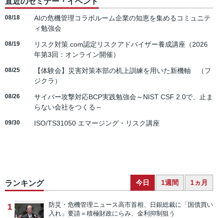
直近のセミナー・イベント
08/18
AIの危機管理コラボルーム企業の知恵を集めるコミュニテ
ィ勉強会
08/19
リスク対策.com認定リスクアドバイザー養成講座（2026
年第3回：オンライン開催）
08/25
【体験会】災害対策本部の机上訓練を用いた新機軸 （フ
ジクラ）
08/26
サイバー攻撃対応BCP実践勉強会～NIST CSF 2.0で、止ま
らない会社をつくる～
09/30
ISO/TS31050 エマージング・リスク講座
今日
1週間
1ヵ月
ランキング
防災・危機管理ニュース
高市首相、日銀総裁に「国債買い
1
入れ」要請＝積極財政にらみ、金利抑制狙う