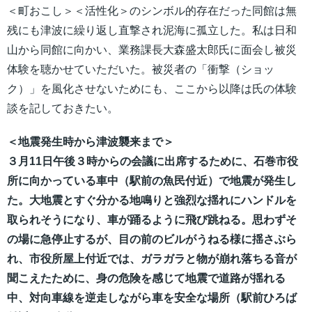
＜町おこし＞＜活性化＞のシンボル的存在だった同館は無
残にも津波に繰り返し直撃され泥海に孤立した。私は日和
山から同館に向かい、業務課長大森盛太郎氏に面会し被災
体験を聴かせていただいた。被災者の「衝撃（ショッ
ク）」を風化させないためにも、ここから以降は氏の体験
談を記しておきたい。
＜地震発生時から津波襲来まで＞
３月11日午後３時からの会議に出席するために、石巻市役
所に向かっている車中（駅前の魚民付近）で地震が発生し
た。大地震とすぐ分かる地鳴りと強烈な揺れにハンドルを
取られそうになり、車が踊るように飛び跳ねる。思わずそ
の場に急停止するが、目の前のビルがうねる様に揺さぶら
れ、市役所屋上付近では、ガラガラと物が崩れ落ちる音が
聞こえたために、身の危険を感じて地震で道路が揺れる
中、対向車線を逆走しながら車を安全な場所（駅前ひろば