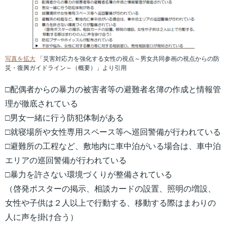
写真を拡大
「災害対応力を強化する女性の視点～男女共同参画の視点からの防
災・復興ガイドライン～（概要）」より引用
□配偶者からの暴力の被害者等の避難者名簿の作成と情報管
理が徹底されている
□男女一緒に行う防犯体制がある
□就寝場所や女性専用スペース等へ巡回警備が行われている
□避難所の工程など、敷地内に車中泊がいる場合は、車中泊
エリアの巡回警備が行われている
□暴力を許さない環境づくりが整備されている
（啓発ポスターの掲示、相談カードの設置、照明の増設、
女性や子供は２人以上で行動する、移動する際はまわりの
人に声を掛け合う）