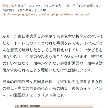
写真を拡大
警視庁 なくそうこどもの性被害 中高生用「あなたは悪くない
相談窓口 支援の案内」より引用
http://www.npa.go.jp/policy_area/no_cp/uploads/shien_soudan.pdf
紹介した東日本大震災の事例でも更衣室や授乳がのぞかれ
たり、トイレにつきまとわれた事例をみても、その人がど
んな服装で避難したとしても着替えやトイレにいかざるを
得ない以上、性暴力が起きうることがわかります。被害者
のせいではなく、加害ができない避難所運営や、加害者対
策が求められることを理解いただければ嬉しいです。
最新の内閣府男女共同参画局「災害対応力を強化する女性
の視点～男女共同参画視点からの防災・復興ガイドライン
～」の避難所チェックリスト例にも