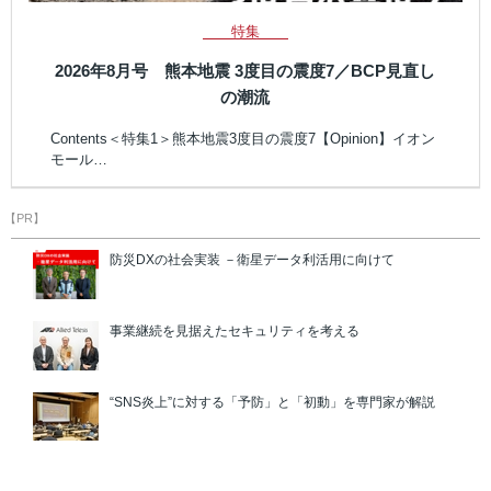
特集
2026年8月号 熊本地震 3度目の震度7／BCP見直し
の潮流
Contents＜特集1＞熊本地震3度目の震度7【Opinion】イオン
モール…
【PR】
防災DXの社会実装 －衛星データ利活用に向けて
事業継続を見据えたセキュリティを考える
“SNS炎上”に対する「予防」と「初動」を専門家が解説