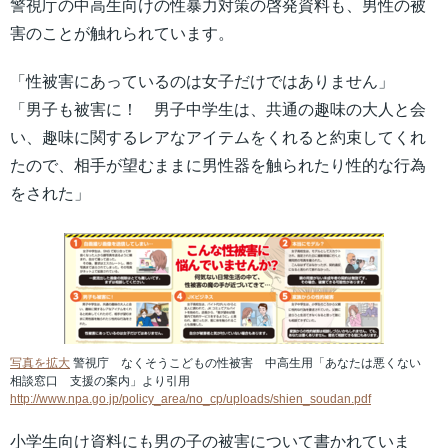
警視庁の中高生向けの性暴力対策の啓発資料も、男性の被
害のことが触れられています。
「性被害にあっているのは女子だけではありません」
「男子も被害に！ 男子中学生は、共通の趣味の大人と会
い、趣味に関するレアなアイテムをくれると約束してくれ
たので、相手が望むままに男性器を触られたり性的な行為
をされた」
写真を拡大
警視庁 なくそうこどもの性被害 中高生用「あなたは悪くない
相談窓口 支援の案内」より引用
http://www.npa.go.jp/policy_area/no_cp/uploads/shien_soudan.pdf
小学生向け資料にも男の子の被害について書かれていま