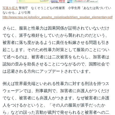
写真を拡大
警視庁 なくそうこどもの性被害 小学生用「あなたは気づいてい
ないかも」より引用
http://www.npa.go.jp/policy_area/no_cp/uploads/shien_soudan_elementary.pdf
さらに、服装と性暴力は因果関係が証明されていないだけ
でなく、派手な格好をしていたから襲われたのだという、
被害者に落ち度があるように責任を転嫁させる問題も引き
起こします。そのため性暴力対策として服装のことについ
て述べるのは、被害者には二次被害をもたらし、加害者は
認知の歪みを助長させることにつながるので、国際社会で
は忌避される方向にアップデートされています。
例えば世界最先端といわれる性暴力に対する刑法を持つス
ウェーデンでは、刑事裁判で、加害者に弁護人がつくだけ
でなく、被害者にも弁護人がつきます。なぜ被害者に弁護
人をつけるかというと、「その人の服装が派手だったか
ら」などの誤った言動が裁判で発せられると被害者への二