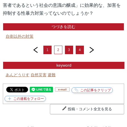
害者であるという社会の意識の醸成」に効果的な、加害を
抑制する性暴力対策ってないのでしょうか？
つづきを読む
自衛以外の対策
prev
next
1
2
3
4
keyword
あんどうりす
自然災害
避難
e-mail
投稿・コメント全文を見る