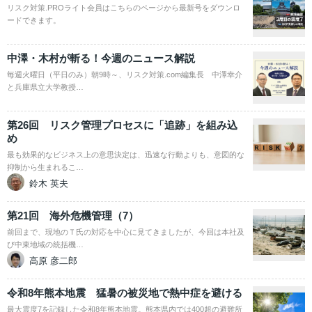
リスク対策.PROライト会員はこちらのページから最新号をダウンロ
ードできます。
中澤・木村が斬る！今週のニュース解説
毎週火曜日（平日のみ）朝9時～、リスク対策.com編集長 中澤幸介
と兵庫県立大学教授…
第26回 リスク管理プロセスに「追跡」を組み込
め
最も効果的なビジネス上の意思決定は、迅速な行動よりも、意図的な
抑制から生まれるこ…
鈴木 英夫
第21回 海外危機管理（7）
前回まで、現地のＴ氏の対応を中心に見てきましたが、今回は本社及
び中東地域の統括機…
高原 彦二郎
令和8年熊本地震 猛暑の被災地で熱中症を避ける
最大震度7を記録した令和8年熊本地震。熊本県内では400超の避難所