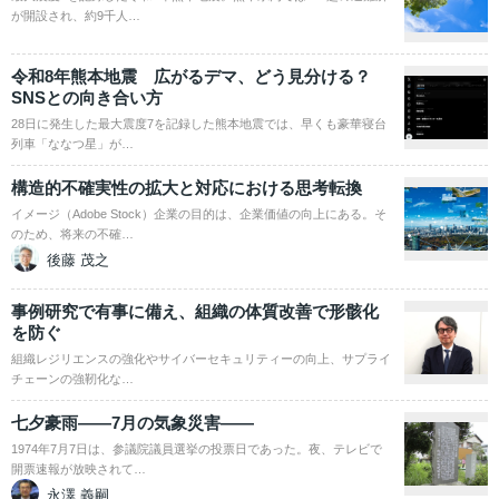
が開設され、約9千人…
令和8年熊本地震 広がるデマ、どう見分ける？
SNSとの向き合い方
28日に発生した最大震度7を記録した熊本地震では、早くも豪華寝台
列車「ななつ星」が…
構造的不確実性の拡大と対応における思考転換
イメージ（Adobe Stock）企業の目的は、企業価値の向上にある。そ
のため、将来の不確…
後藤 茂之
事例研究で有事に備え、組織の体質改善で形骸化
を防ぐ
組織レジリエンスの強化やサイバーセキュリティーの向上、サプライ
チェーンの強靭化な…
七夕豪雨――7月の気象災害――
1974年7月7日は、参議院議員選挙の投票日であった。夜、テレビで
開票速報が放映されて…
永澤 義嗣