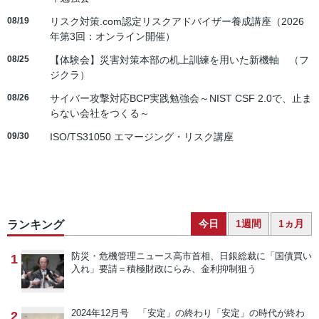
08/19
リスク対策.com認定リスクアドバイザー養成講座（2026
年第3回：オンライン開催）
08/25
【体験会】災害対策本部の机上訓練を用いた新機軸 （フ
ジクラ）
08/26
サイバー攻撃対応BCP実践勉強会～NIST CSF 2.0で、止ま
らない会社をつくる～
09/30
ISO/TS31050 エマージング・リスク講座
今日
1週間
1ヵ月
ランキング
防災・危機管理ニュース
高市首相、日銀総裁に「国債買い
1
入れ」要請＝積極財政にらみ、金利抑制狙う
2024年12月号 「安定」の終わり
「安定」の時代が終わ
2