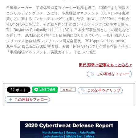
自動車メーカー、半導体製造装置メーカー勤務を経て、2005年より複数の
コンサルティングファームにて、事業継続マネジメント（BCM）や災害対
策などに関するコンサルティングに従事した後、独立して2020年に合同会
社Office SRCを設立。引き続き同分野のコンサルティングに従事する傍ら、
The Business Continuity Institute（BCI）日本支部事務局としての活動など
を通して、BCMの普及啓発にも積極的に取り組んでいる。一般社団法人レ
ジリエンス協会 組織レジリエンス研究会座長。BCI Approved Instructor。
JQA 認定 ISO/IEC27001 審査員。著書『困難な時代でも企業を存続させる!!
「事業継続マネジメント」実践ガイド』（セルバ出版）
田代 邦幸 の記事をもっとみる >
e-mail