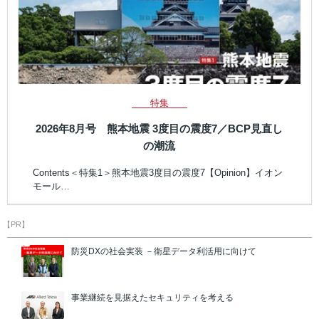
特集
2026年8月号 熊本地震 3度目の震度7／BCP見直し
の潮流
Contents＜特集1＞熊本地震3度目の震度7【Opinion】イオン
モール…
【PR】
防災DXの社会実装 －衛星データ利活用に向けて
事業継続を見据えたセキュリティを考える