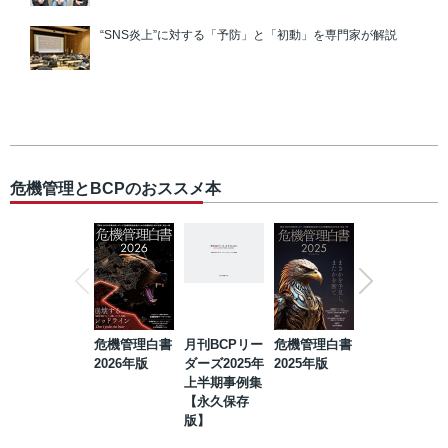
“SNS炎上”に対する「予防」と「初動」を専門家が解説
危機管理とBCPのおススメ本
危機管理白書
月刊BCPリー
危機管理白書
2023年防災・
2026年版
ダーズ2025年
2025年版
BCP・リスク
上半期事例集
マネジメント
【永久保存
事例集【永久
版】
保存版】