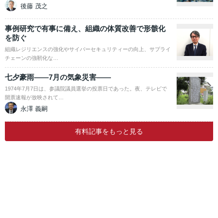
後藤 茂之
事例研究で有事に備え、組織の体質改善で形骸化
を防ぐ
組織レジリエンスの強化やサイバーセキュリティーの向上、サプライ
チェーンの強靭化な…
七夕豪雨――7月の気象災害――
1974年7月7日は、参議院議員選挙の投票日であった。夜、テレビで
開票速報が放映されて…
永澤 義嗣
有料記事をもっと見る