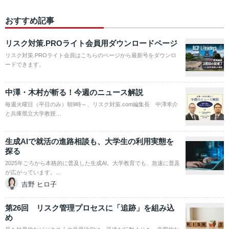
おすすめ記事
リスク対策.PROライト会員用ダウンロードページ
リスク対策.PROライト会員はこちらのページから最新号をダウンロ
ードできます。
中澤・木村が斬る！今週のニュース解説
毎週火曜日（平日のみ）朝9時～、リスク対策.com編集長 中澤幸介
と兵庫県立大学教授…
生成AIで就活の進路相談も、大学生の利用実態を
探る
2025年ごろから本格的に普及した生成AI。大学教育でも、急速に普及
が広がっています。…
吉野 ヒロ子
第26回 リスク管理プロセスに「追跡」を組み込
め