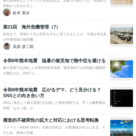
最も効果的なビジネス上の意思決定は、迅速な行動よりも、意図的な
抑制から生まれるこ…
鈴木 英夫
第21回 海外危機管理（7）
前回まで、現地のＴ氏の対応を中心に見てきましたが、今回は本社及
び中東地域の統括機…
高原 彦二郎
令和8年熊本地震 猛暑の被災地で熱中症を避ける
最大震度7を記録した令和8年熊本地震。熊本県内では400超の避難所
が開設され、約9千人…
令和8年熊本地震 広がるデマ、どう見分ける？
SNSとの向き合い方
28日に発生した最大震度7を記録した熊本地震では、早くも豪華寝台
列車「ななつ星」が…
構造的不確実性の拡大と対応における思考転換
イメージ（Adobe Stock）企業の目的は、企業価値の向上にある。そ
のため、将来の不確…