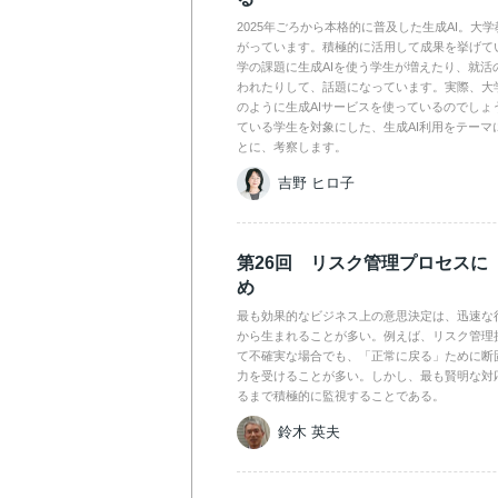
2025年ごろから本格的に普及した生成AI。大
がっています。積極的に活用して成果を挙げて
学の課題に生成AIを使う学生が増えたり、就活
われたりして、話題になっています。実際、大
のように生成AIサービスを使っているのでしょ
ている学生を対象にした、生成AI利用をテーマ
とに、考察します。
吉野 ヒロ子
第26回 リスク管理プロセスに
め
最も効果的なビジネス上の意思決定は、迅速な
から生まれることが多い。例えば、リスク管理
て不確実な場合でも、「正常に戻る」ために断
力を受けることが多い。しかし、最も賢明な対
るまで積極的に監視することである。
鈴木 英夫