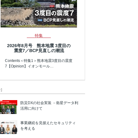
特集
2026年8月号 熊本地震 3度目の
震度7／BCP見直しの潮流
Contents＜特集1＞熊本地震3度目の震度
7【Opinion】イオンモール…
R】
防災DXの社会実装 －衛星データ利
活用に向けて
事業継続を見据えたセキュリティ
を考える