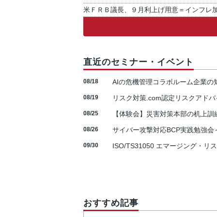
米ＦＲＢ議長、９月利上げ用意＝インフレ
直近のセミナー・イベント
08/18
AIの危機管理コラボルーム企業
08/19
リスク対策.com認定リスクアドバ
08/25
【体験会】災害対策本部の机上訓
08/26
サイバー攻撃対応BCP実践勉強会～N
09/30
ISO/TS31050 エマージング・リ
おすすめ記事