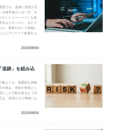
学教育でも、急速に普及が広
いる研究者がいる一方、大
のエントリーシートにも使
学生はどのくらい、またど
うか。筆者のゼミで実施し
にしたアンケート結果をも
2026/08/04
「追跡」を組み込
行動よりも、意図的な抑制
担当者は、状況が依然とし
固とした行動を取るよう圧
応は、状況がより明確にな
2026/08/04