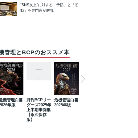
“SNS炎上”に対する「予防」と「初
動」を専門家が解説
機管理とBCPのおススメ本
危機管理白書
月刊BCPリー
危機管理白書
2023年防災・
危機管理白書
2026年版
ダーズ2025年
2025年版
BCP・リスク
2024年版
上半期事例集
マネジメント
【永久保存
事例集【永久
版】
保存版】