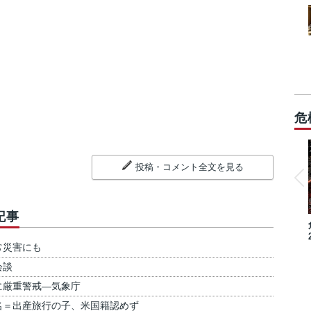
危
投稿・コメント全文を見る
記事
常災害にも
会談
に厳重警戒―気象庁
名＝出産旅行の子、米国籍認めず