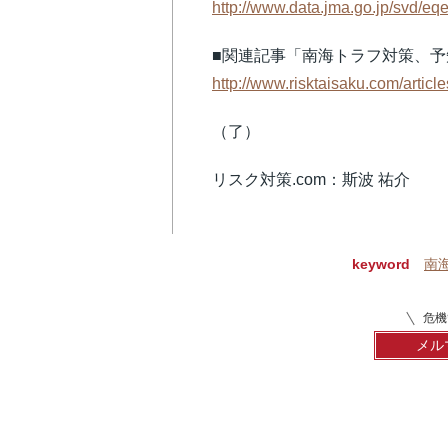
http://www.data.jma.go.jp/svd/eqe
■関連記事「南海トラフ対策、
http://www.risktaisaku.com/article
（了）
リスク対策.com：斯波 祐介
keyword
南
危機
メル