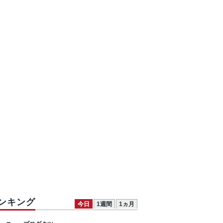
ンキング
今日
1週間
1ヵ月