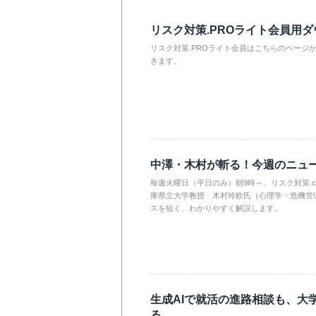
リスク対策.PROライト会員用
リスク対策.PROライト会員はこちらのページ
きます。
中澤・木村が斬る！今週のニュ
毎週火曜日（平日のみ）朝9時～、リスク対策.
庫県立大学教授 木村玲欧氏（心理学・危機管
スを短く、わかりやすく解説します。
生成AIで就活の進路相談も、大
る