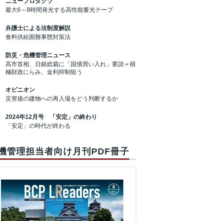
ニュープロダクツ
最大6～8時間発光する高性能蓄光テープ
弁護士による法制度解説
食料供給困難事態対策法
防災・危機管理ニュース
高市首相、日銀総裁に「国債買い入れ」要請＝積
極財政にらみ、金利抑制狙う
オピニオン
災害後の建物への再入場をどう判断するか
2024年12月号 「安定」の終わり
「安定」の時代が終わる
機管理担当者向け月刊PDF冊子