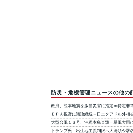
防災・危機管理ニュースの他の
政府、熊本地震を激甚災害に指定＝特定非
ＥＰＡ視野に議論継続＝日エクアドル外相
大型台風１３号、沖縄本島直撃＝暴風大雨
トランプ氏、出生地主義制限へ大統領令署