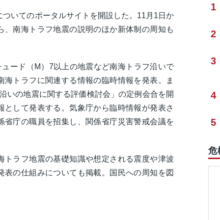
1
についてのポータルサイトを開設した。11月1日か
ら、南海トラフ地震の説明のほか新体制の周知も
2
3
チュード（M）7以上の地震など南海トラフ沿いで
南海トラフに関連する情報の臨時情報を発表。ま
フ沿いの地震に関する評価検討会」の定例会合を開
4
報として発表する。気象庁から臨時情報が発表さ
5
係省庁の職員を招集し、関係省庁災害警戒会議を
危
海トラフ地震の基礎知識や想定される震度や津波
発表の仕組みについても掲載。国民への周知を図