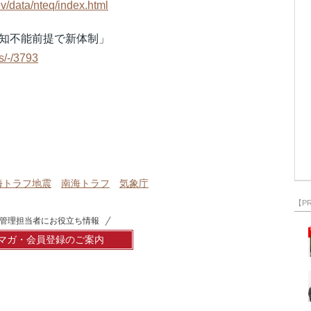
v/data/nteq/index.html
予知不能前提で新体制」
s/-/3793
海トラフ地震
南海トラフ
気象庁
【P
管理担当者にお役立ち情報
マガ・会員登録のご案内