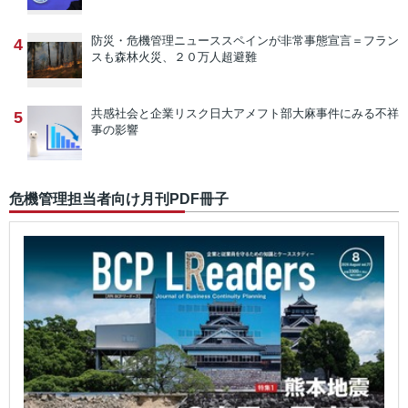
防災・危機管理ニュース
スペインが非常事態宣言＝フラン
4
スも森林火災、２０万人超避難
共感社会と企業リスク
日大アメフト部大麻事件にみる不祥
5
事の影響
危機管理担当者向け月刊PDF冊子