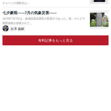
チェーンの強靭化な…
七夕豪雨――7月の気象災害――
1974年7月7日は、参議院議員選挙の投票日であった。夜、テレビで
開票速報が放映されて…
永澤 義嗣
有料記事をもっと見る