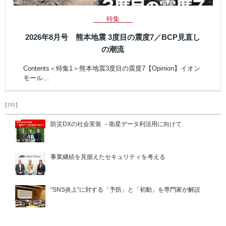
特集
2026年8月号 熊本地震 3度目の震度7／BCP見直し
の潮流
Contents＜特集1＞熊本地震3度目の震度7【Opinion】イオン
モール…
【PR】
防災DXの社会実装 －衛星データ利活用に向けて
事業継続を見据えたセキュリティを考える
“SNS炎上”に対する「予防」と「初動」を専門家が解説