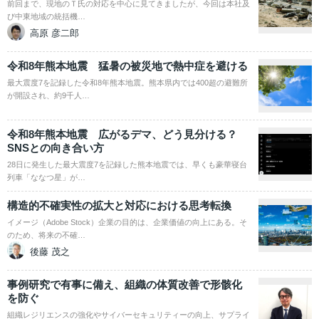
前回まで、現地のＴ氏の対応を中心に見てきましたが、今回は本社及
び中東地域の統括機…
高原 彦二郎
令和8年熊本地震 猛暑の被災地で熱中症を避ける
最大震度7を記録した令和8年熊本地震。熊本県内では400超の避難所
が開設され、約9千人…
令和8年熊本地震 広がるデマ、どう見分ける？
SNSとの向き合い方
28日に発生した最大震度7を記録した熊本地震では、早くも豪華寝台
列車「ななつ星」が…
構造的不確実性の拡大と対応における思考転換
イメージ（Adobe Stock）企業の目的は、企業価値の向上にある。そ
のため、将来の不確…
後藤 茂之
事例研究で有事に備え、組織の体質改善で形骸化
を防ぐ
組織レジリエンスの強化やサイバーセキュリティーの向上、サプライ