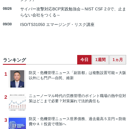
08/26
サイバー攻撃対応BCP実践勉強会～NIST CSF 2.0で、止ま
らない会社をつくる～
09/30
ISO/TS31050 エマージング・リスク講座
今日
1週間
1ヵ月
ランキング
防災・危機管理ニュース
「副首都」は複数設置可能＝大阪
1
以外にも門戸―自民、維新
ニューノーマル時代の労務管理のポイント
職場の熱中症対
2
策はどこまで必要？対策漏れで法的責任も
防災・危機管理ニュース
世界債務、過去最高５京円＝防衛
3
費やＡＩ投資で増加へ