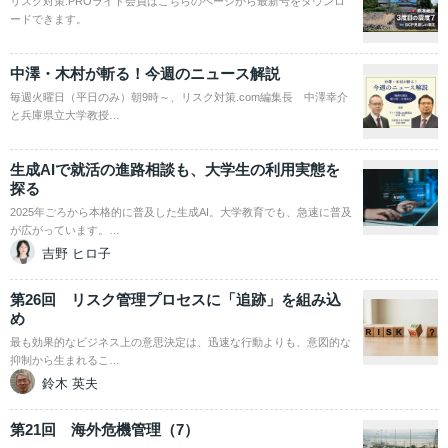
リスク対策.PROライト会員はこちらのページから最新号をダウンロ
ードできます。
中澤・木村が斬る！今週のニュース解説
毎週火曜日（平日のみ）朝9時～、リスク対策.com編集長 中澤幸介
と兵庫県立大学教授…
生成AIで就活の進路相談も、大学生の利用実態を
探る
2025年ごろから本格的に普及した生成AI。大学教育でも、急速に普及
が広がっています。…
吉野 ヒロ子
第26回 リスク管理プロセスに「追跡」を組み込
め
最も効果的なビジネス上の意思決定は、迅速な行動よりも、意図的な
抑制から生まれるこ…
鈴木 英夫
第21回 海外危機管理（7）