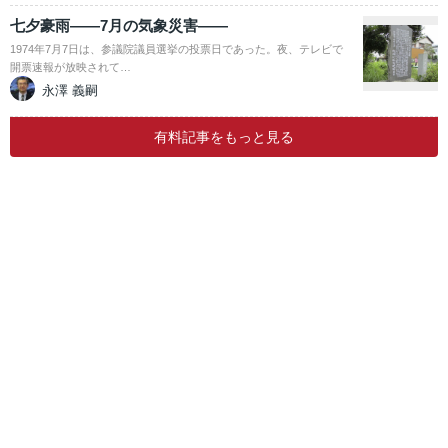
七夕豪雨――7月の気象災害――
1974年7月7日は、参議院議員選挙の投票日であった。夜、テレビで
開票速報が放映されて…
永澤 義嗣
有料記事をもっと見る