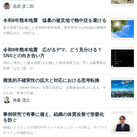
高原 彦二郎
令和8年熊本地震 猛暑の被災地で熱中症を避ける
最大震度7を記録した令和8年熊本地震。熊本県内では400超の避難所
が開設され、約9千人…
令和8年熊本地震 広がるデマ、どう見分ける？
SNSとの向き合い方
28日に発生した最大震度7を記録した熊本地震では、早くも豪華寝台
列車「ななつ星」が…
構造的不確実性の拡大と対応における思考転換
イメージ（Adobe Stock）企業の目的は、企業価値の向上にある。そ
のため、将来の不確…
後藤 茂之
事例研究で有事に備え、組織の体質改善で形骸化
を防ぐ
組織レジリエンスの強化やサイバーセキュリティーの向上、サプライ
チェーンの強靭化な…