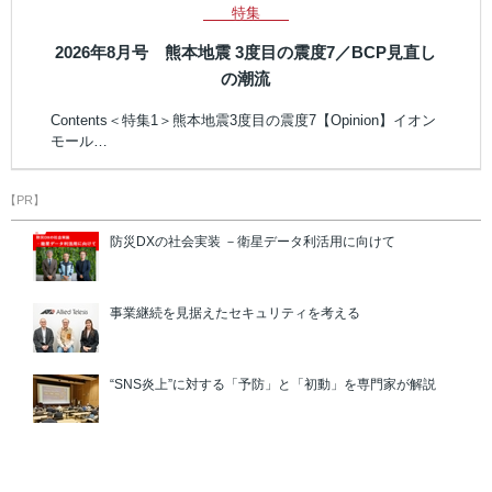
特集
2026年8月号 熊本地震 3度目の震度7／BCP見直し
の潮流
Contents＜特集1＞熊本地震3度目の震度7【Opinion】イオン
モール…
【PR】
防災DXの社会実装 －衛星データ利活用に向けて
事業継続を見据えたセキュリティを考える
“SNS炎上”に対する「予防」と「初動」を専門家が解説