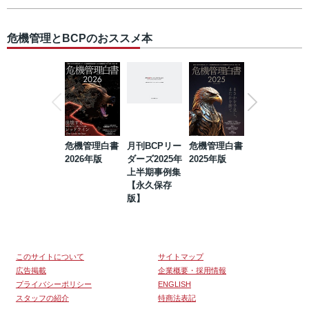
危機管理とBCPのおススメ本
危機管理白書
月刊BCPリー
危機管理白書
2023年防災・
2026年版
ダーズ2025年
2025年版
BCP・リスク
上半期事例集
マネジメント
【永久保存
事例集【永久
版】
保存版】
このサイトについて
サイトマップ
広告掲載
企業概要・採用情報
プライバシーポリシー
ENGLISH
スタッフの紹介
特商法表記