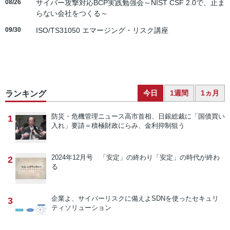
08/26
サイバー攻撃対応BCP実践勉強会～NIST CSF 2.0で、止ま
らない会社をつくる～
09/30
ISO/TS31050 エマージング・リスク講座
今日
1週間
1ヵ月
ランキング
防災・危機管理ニュース
高市首相、日銀総裁に「国債買い
1
入れ」要請＝積極財政にらみ、金利抑制狙う
2024年12月号 「安定」の終わり
「安定」の時代が終わ
2
る
企業よ、サイバーリスクに備えよ
SDNを使ったセキュリ
3
ティソリューション