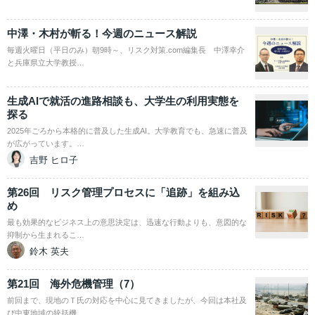
中澤・木村が斬る！今週のニュース解説
毎週火曜日（平日のみ）朝9時～、リスク対策.com編集長 中澤幸介
と兵庫県立大学教授…
生成AIで就活の進路相談も、大学生の利用実態を
探る
2025年ごろから本格的に普及した生成AI。大学教育でも、急速に普及
が広がっています。…
吉野 ヒロ子
第26回 リスク管理プロセスに「追跡」を組み込
め
最も効果的なビジネス上の意思決定は、迅速な行動よりも、意図的な
抑制から生まれるこ…
鈴木 英夫
第21回 海外危機管理（7）
前回まで、現地のＴ氏の対応を中心に見てきましたが、今回は本社及
び中東地域の統括機…