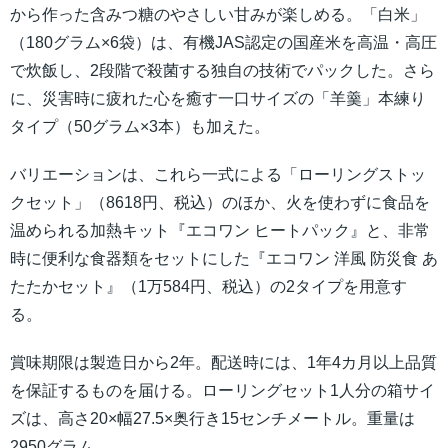
から作った含みつ糖のやさしい甘みが楽しめる。「白米」
（180グラム×6袋）は、有機JAS認定の国産米を高温・高圧
で炊飯し、2段階で殺菌する独自の技術でパックした。さら
に、災害時に疲れた心を癒す一口サイズの「羊羹」本練り
タイプ（50グラム×3本）も加えた。
バリエーションは、これら一式による「ローリングストッ
クセット」（8618円、税込）のほか、火を使わずに食品を
温められる加熱キット『エコワン ヒートパック』と、非常
時に便利な食器類をセットにした『エコワン 洋風 防災食 あ
たたかセット』（1万584円、税込）の2タイプを用意す
る。
賞味期限は製造日から2年。配送時には、1年4カ月以上品質
を保証するものを届ける。ローリングセット1人分の箱サイ
ズは、高さ20×幅27.5×奥行き15センチメートル。重量は
2950グラム。